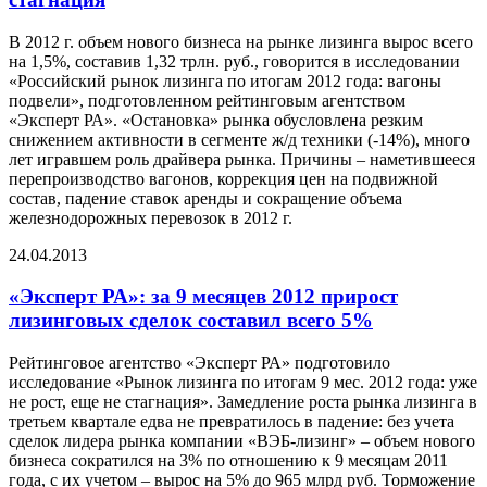
В 2012 г. объем нового бизнеса на рынке лизинга вырос всего
на 1,5%, составив 1,32 трлн. руб., говорится в исследовании
«Российский рынок лизинга по итогам 2012 года: вагоны
подвели», подготовленном рейтинговым агентством
«Эксперт РА». «Остановка» рынка обусловлена резким
снижением активности в сегменте ж/д техники (-14%), много
лет игравшем роль драйвера рынка. Причины – наметившееся
перепроизводство вагонов, коррекция цен на подвижной
состав, падение ставок аренды и сокращение объема
железнодорожных перевозок в 2012 г.
24.04.2013
«Эксперт РА»: за 9 месяцев 2012 прирост
лизинговых сделок составил всего 5%
Рейтинговое агентство «Эксперт РА» подготовило
исследование «Рынок лизинга по итогам 9 мес. 2012 года: уже
не рост, еще не стагнация». Замедление роста рынка лизинга в
третьем квартале едва не превратилось в падение: без учета
сделок лидера рынка компании «ВЭБ-лизинг» – объем нового
бизнеса сократился на 3% по отношению к 9 месяцам 2011
года, с их учетом – вырос на 5% до 965 млрд руб. Торможение