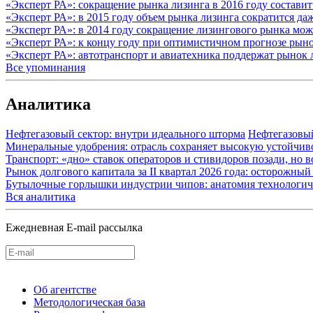
«Эксперт РА»: сокращение рынка лизинга в 2016 году состави
«Эксперт РА»: в 2015 году объем рынка лизинга сократится д
«Эксперт РА»: в 2014 году сокращение лизингового рынка мож
«Эксперт РА»: к концу году при оптимистичном прогнозе рыно
«Эксперт РА»: автотранспорт и авиатехника поддержат рынок 
Все упоминания
Аналитика
Нефтегазовый сектор: внутри идеального шторма
Нефтегазовы
Минеральные удобрения: отрасль сохраняет высокую устойчив
Транспорт: «дно» ставок операторов и стивидоров позади, но 
Рынок долгового капитала за II квартал 2026 года: осторожн
Бутылочные горлышки индустрии чипов: анатомия технологич
Вся аналитика
Ежедневная E-mail рассылка
Об агентстве
Методологическая база