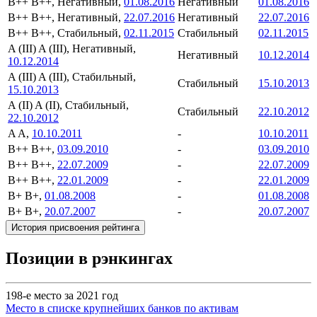
B++
B++, Негативный,
01.08.2016
Негативный
01.08.2016
B++
B++, Негативный,
22.07.2016
Негативный
22.07.2016
B++
B++, Стабильный,
02.11.2015
Стабильный
02.11.2015
A (III)
A (III), Негативный,
Негативный
10.12.2014
10.12.2014
A (III)
A (III), Стабильный,
Стабильный
15.10.2013
15.10.2013
A (II)
A (II), Стабильный,
Стабильный
22.10.2012
22.10.2012
A
A,
10.10.2011
-
10.10.2011
B++
B++,
03.09.2010
-
03.09.2010
B++
B++,
22.07.2009
-
22.07.2009
B++
B++,
22.01.2009
-
22.01.2009
B+
B+,
01.08.2008
-
01.08.2008
B+
B+,
20.07.2007
-
20.07.2007
История присвоения рейтинга
Позиции в рэнкингах
198-е место за 2021 год
Место в списке крупнейших банков по активам