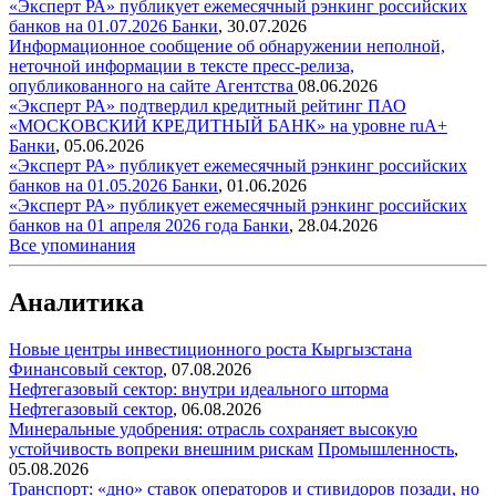
«Эксперт РА» публикует ежемесячный рэнкинг российских
банков на 01.07.2026
Банки
,
30.07.2026
Информационное сообщение об обнаружении неполной,
неточной информации в тексте пресс-релиза,
опубликованного на сайте Агентства
08.06.2026
«Эксперт РА» подтвердил кредитный рейтинг ПАО
«МОСКОВСКИЙ КРЕДИТНЫЙ БАНК» на уровне ruA+
Банки
,
05.06.2026
«Эксперт РА» публикует ежемесячный рэнкинг российских
банков на 01.05.2026
Банки
,
01.06.2026
«Эксперт РА» публикует ежемесячный рэнкинг российских
банков на 01 апреля 2026 года
Банки
,
28.04.2026
Все упоминания
Аналитика
Новые центры инвестиционного роста Кыргызстана
Финансовый сектор
,
07.08.2026
Нефтегазовый сектор: внутри идеального шторма
Нефтегазовый сектор
,
06.08.2026
Минеральные удобрения: отрасль сохраняет высокую
устойчивость вопреки внешним рискам
Промышленность
,
05.08.2026
Транспорт: «дно» ставок операторов и стивидоров позади, но