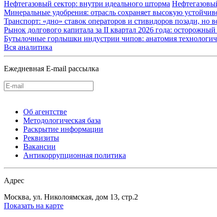
Нефтегазовый сектор: внутри идеального шторма
Нефтегазовы
Минеральные удобрения: отрасль сохраняет высокую устойчив
Транспорт: «дно» ставок операторов и стивидоров позади, но 
Рынок долгового капитала за II квартал 2026 года: осторожн
Бутылочные горлышки индустрии чипов: анатомия технологич
Вся аналитика
Ежедневная E-mail рассылка
Об агентстве
Методологическая база
Раскрытие информации
Реквизиты
Вакансии
Антикоррупционная политика
Адрес
Москва, ул. Николоямская, дом 13, стр.2
Показать на карте