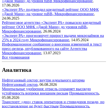
«Джой Мани» до уровня ruBB
Микрофинансирование
,
17.06.2026
«Эксперт РА» подтвердил кредитный рейтинг ООО МФК
«Джой Мани» на уровне ruBB-
Микрофинансирование
,
24.06.2025
Рейтинговое агентство «Эксперт РА» повысило кредитный
рейтинг ООО МФК «Джой Мани» до уровня ruBB-
Микрофинансирование
,
26.06.2024
«Эксперт РА» прогнозирует прирост выдачи микрозаймов на
25% в 2024 году
Микрофинансирование
,
14.05.2024
Информационное сообщение о внесении изменений в текст
пресс-релиза, опубликованного на сайте Агентства
Микрофинансирование
,
13.07.2023
Все упоминания
Аналитика
Нефтегазовый сектор: внутри идеального шторма
Нефтегазовый сектор
,
06.08.2026
Минеральные удобрения: отрасль сохраняет высокую
устойчивость вопреки внешним рискам
Промышленность
,
05.08.2026
Транспорт: «дно» ставок операторов и стивидоров позади, но
восстановление не будет быстрым
Промышленность
,