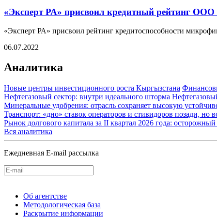
«Эксперт РА» присвоил кредитный рейтинг ООО
«Эксперт РА» присвоил рейтинг кредитоспособности микрофи
06.07.2022
Аналитика
Новые центры инвестиционного роста Кыргызстана
Финансов
Нефтегазовый сектор: внутри идеального шторма
Нефтегазовы
Минеральные удобрения: отрасль сохраняет высокую устойчив
Транспорт: «дно» ставок операторов и стивидоров позади, но 
Рынок долгового капитала за II квартал 2026 года: осторожн
Вся аналитика
Ежедневная E-mail рассылка
Об агентстве
Методологическая база
Раскрытие информации