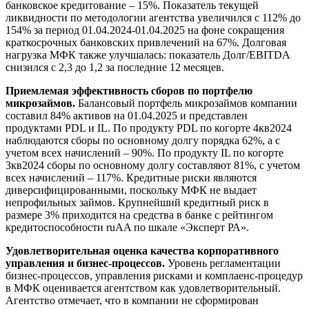
банковское кредитование – 15%. Показатель текущей
ликвидности по методологии агентства увеличился с 112% до
154% за период 01.04.2024-01.04.2025 на фоне сокращения
краткосрочных банковских привлечений на 67%. Долговая
нагрузка МФК также улучшалась: показатель Долг/EBITDA
снизился с 2,3 до 1,2 за последние 12 месяцев.
Приемлемая эффективность сборов по портфелю
микрозаймов.
Балансовый портфель микрозаймов компании
составил 84% активов на 01.04.2025 и представлен
продуктами PDL и IL. По продукту PDL по когорте 4кв2024
наблюдаются сборы по основному долгу порядка 62%, а с
учетом всех начислений – 90%. По продукту IL по когорте
3кв2024 сборы по основному долгу составляют 81%, с учетом
всех начислений – 117%. Кредитные риски являются
диверсифицированными, поскольку МФК не выдает
непрофильных займов. Крупнейший кредитный риск в
размере 3% приходится на средства в банке с рейтингом
кредитоспособности ruAA по шкале «Эксперт РА».
Удовлетворительная оценка качества корпоративного
управления и бизнес-процессов.
Уровень регламентации
бизнес-процессов, управления рисками и комплаенс-процедур
в МФК оценивается агентством как удовлетворительный.
Агентство отмечает, что в компании не сформирован