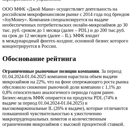
ООО МФК «Джой Мани» осуществляет деятельность на
российском микрофинансовом рынке с 2014 года под брендом
«JoyMoney». Компания специализируется на выдаче
необеспеченных потребительских онлайн-микрозаймов до 30
тыс. руб. сроком до 1 месяца (далее – PDL) и до 200 тыс.руб.
на срок до 12 месяцев (далее – IL). МФК входит
в международный финтех-холдинг, основной бизнес которого
концентрируется в России.
Обоснование рейтинга
Ограниченные рыночные позиции компании
. За период
01.04.2024-01.04.2025 компания нарастила объем выдачи
микрозаймов на 22%, что на фоне опережающего роста рынка
обусловило снижение рыночной доли компании с 1,1% до
0,8% относительно аналогичного периода годом ранее.
Бизнес-модель МФК опирается на продукты PDL (74% в
выдаче за период 01.04.2024-01.04.2025) и
высокомаржинальные IL (26% в выдаче), которые отличаются
повышенной чувствительностью к ужесточению
макропруденциальных лимитов и количественным
ограничениям микрозаймов с высокой процентной ставкой.