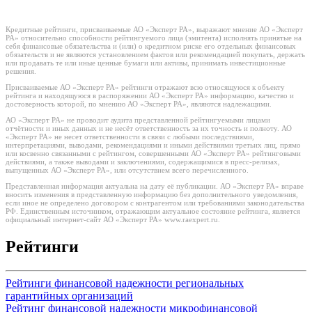
Кредитные рейтинги, присваиваемые АО «Эксперт РА», выражают мнение АО «Эксперт
РА» относительно способности рейтингуемого лица (эмитента) исполнять принятые на
себя финансовые обязательства и (или) о кредитном риске его отдельных финансовых
обязательств и не являются установлением фактов или рекомендацией покупать, держать
или продавать те или иные ценные бумаги или активы, принимать инвестиционные
решения.
Присваиваемые АО «Эксперт РА» рейтинги отражают всю относящуюся к объекту
рейтинга и находящуюся в распоряжении АО «Эксперт РА» информацию, качество и
достоверность которой, по мнению АО «Эксперт РА», являются надлежащими.
АО «Эксперт РА» не проводит аудита представленной рейтингуемыми лицами
отчётности и иных данных и не несёт ответственность за их точность и полноту. АО
«Эксперт РА» не несет ответственности в связи с любыми последствиями,
интерпретациями, выводами, рекомендациями и иными действиями третьих лиц, прямо
или косвенно связанными с рейтингом, совершенными АО «Эксперт РА» рейтинговыми
действиями, а также выводами и заключениями, содержащимися в пресс-релизах,
выпущенных АО «Эксперт РА», или отсутствием всего перечисленного.
Представленная информация актуальна на дату её публикации. АО «Эксперт РА» вправе
вносить изменения в представленную информацию без дополнительного уведомления,
если иное не определено договором с контрагентом или требованиями законодательства
РФ. Единственным источником, отражающим актуальное состояние рейтинга, является
официальный интернет-сайт АО «Эксперт РА» www.raexpert.ru.
Рейтинги
Рейтинги финансовой надежности региональных
гарантийных организаций
Рейтинг финансовой надежности микрофинансовой