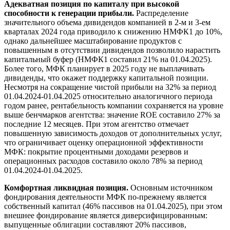
Адекватная позиция по капиталу при высокой
способности к генерации прибыли.
Распределение
значительного объема дивидендов компанией в 2-м и 3-ем
кварталах 2024 года приводило к снижению НМФК1 до 10%,
однако дальнейшее масштабирование продуктов с
повышенным в отсутствии дивидендов позволило нарастить
капитальный буфер (НМФК1 составил 21% на 01.04.2025).
Более того, МФК планирует в 2025 году не выплачивать
дивиденды, что окажет поддержку капитальной позиции.
Несмотря на сокращение чистой прибыли на 32% за период
01.04.2024-01.04.2025 относительно аналогичного периода
годом ранее, рентабельность компании сохраняется на уровне
выше бенчмарков агентства: значение ROE составило 27% за
последние 12 месяцев. При этом агентство отмечает
повышенную зависимость доходов от дополнительных услуг,
что ограничивает оценку операционной эффективности
МФК: покрытие процентными доходами резервов и
операционных расходов составило около 78% за период
01.04.2024-01.04.2025.
Комфортная ликвидная позиция.
Основным источником
фондирования деятельности МФК по-прежнему является
собственный капитал (46% пассивов на 01.04.2025), при этом
внешнее фондирование является диверсифицированным:
выпущенные облигации составляют 20% пассивов,