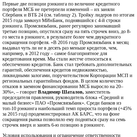
Первые две позиции рэнкинга по величине кредитного
портфеля МСБ не претерпели изменений – их заняли
Сбербанк и ВТБ 24 (см. таблицу 2). Тройку лидеров по итогам
2015 года замкнул МИнБанк, поднявшийся с 4-й строки
рэнкинга. Промсвязьбанк, ранее регулярно занимавший
третью позицию, опустился сразу на пять строчек вниз, до 8-
го места в рэнкинге, в результате более чем двукратного
сокращения портфеля. «В 2016 году Промсвязьбанк в месяц
выдавал чуть ли не в десять раз меньше кредитов, чем,
например, в 2012 году – самое благоприятное для
кредитования время. Мы стали жестче относиться к
обеспечению кредитов. Банк стал требовать дополнительных
гарантий, обеспечения кредитов недвижимостью,
ликвидными залогами, поручительством Корпорации МСП и
региональных гарантийных фондов. В целом количество
отказов в заемном финансировании МСБ выросло на 20–
30%», – говорит
Владимир Шаталов,
заместитель
председателя правления, руководитель блока «Средний и
малый бизнес» ПАО «Промсвязьбанк». Среди банков из
топ-10 рэнкинга наибольший темп прироста портфеля (+45%
за 2015 год) продемонстрировал АК БАРС, что на фоне
сокращения рынка позволило ему подняться сразу на семь
строчек вверх и занять 6-ю позицию в рэнкинге.
Условия использования и ограничение ответственности