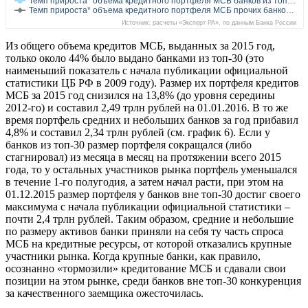
Темп прироста* объема кредитного портфеля МСБ банков из топ…
Темп прироста* объема кредитного портфеля МСБ прочих банко…
Источник: расчеты «Эксперт РА», по данным Банка России
Из общего объема кредитов МСБ, выданных за 2015 год,
только около 44% было выдано банками из топ-30 (это
наименьший показатель с начала публикации официальной
статистики ЦБ РФ в 2009 году). Размер их портфеля кредитов
МСБ за 2015 год снизился на 13,8% (до уровня середины
2012-го) и составил 2,49 трлн рублей на 01.01.2016. В то же
время портфель средних и небольших банков за год прибавил
4,8% и составил 2,34 трлн рублей (см. график 6). Если у
банков из топ-30 размер портфеля сокращался (либо
стагнировал) из месяца в месяц на протяжении всего 2015
года, то у остальных участников рынка портфель уменьшался
в течение 1-го полугодия, а затем начал расти, при этом на
01.12.2015 размер портфеля у банков вне топ-30 достиг своего
максимума с начала публикации официальной статистики –
почти 2,4 трлн рублей. Таким образом, средние и небольшие
по размеру активов банки приняли на себя ту часть спроса
МСБ на кредитные ресурсы, от которой отказались крупные
участники рынка. Когда крупные банки, как правило,
осознанно «тормозили» кредитование МСБ и сдавали свои
позиции на этом рынке, среди банков вне топ-30 конкуренция
за качественного заемщика ожесточилась.