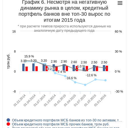
График 6. Несмотря на негативную
динамику рынка в целом, кредитный
портфель банков вне топ-30 вырос по
итогам 2015 года
* при расчете темпов прироста используются данные на
аналогичную дату предыдущего года
16
60 %
8
30 %
.
15.9 %
15.9 %
3.20
3.20
3.20
3.20
3.10
3.10
2.90
2.90
2.90
2.90
т
р
л
н
р
у
б
2.60
2.60
2.50
2.50
2.50
2.50
2.50
2.50
1.0 %
1.0 %
-3.2 %
-3.2 %
0
0 %
-7.4 %
-7.4 %
-12.6 %
-12.6 %
-16.6 %
-16.6 %
-8
-30 %
01.01.2014
01.04.2015
01.04.2014
01.07.2015
01.07.2014
01.10.2015
01.10.2014
01.01.2016
01.01.2015
Объем кредитного портфеля МСБ банков из топ-30 по активам, т…
Объем кредитного портфеля МСБ прочих банков, трлн руб.