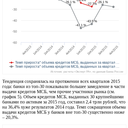
-24.4%
-24.4%
-26.1 %
-26.1 %
-26.1 %
-26.1 %
-27.7%
-27.7%
-30
-40
-43.5 %
-43.5 %
-47.1 %
-47.1 %
-50
-60
4кв2013
1кв2014
2кв2014
3кв2014
4кв2014
1кв2015
2кв2015
3кв2015
4кв2015
Темп прироста* объема кредитов МСБ, выданных за квартал …
Темп прироста* объема кредитов МСБ, выданных за квартал …
Источник: расчеты «Эксперт РА», по данным Банка России
Тенденция сохранялась на протяжении всех кварталов 2015
года: банки из топ-30 показывали большее замедление в части
выдачи кредитов МСБ, чем прочие участники рынка (см.
график 5). Объем кредитов МСБ, выданных 30 крупнейшими
банками по активам за 2015 год, составил 2,4 трлн рублей, что
на 36,4% хуже результатов 2014 года. Темп сокращения объема
выдачи кредитов МСБ у банков вне топ-30 существенно ниже
– 20,3%.