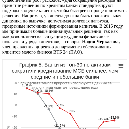
существенный рост расходов. «Для сокращения расходов на
принятие решения по кредитам банки стандартизируют
подходы к оценке клиента, чтобы быстрее и проще принимать
решения. Например, у клиента должна быть положительная
динамика по выручке, допустимая долговая нагрузка,
прозрачные источники формирования капитала. В 2015 году
мы принимали больше индивидуальных решений, так как
макроэкономическая ситуация ухудшила финансовые
показатели у ряда клиентов», – говорит
Надия Черкасова,
член правления, директор департамента обслуживания
клиентов малого бизнеса ВТБ 24 (ПАО).
График 5. Банки из топ-30 по активам
сократили кредитование МСБ сильнее, чем
средние и небольшие банки
20
* при расчете темпов прироста используются данные за
15.0 %
15.0 %
аналогичный квартал предыдущего года
10.2 %
10.2 %
10.1%
10.1%
10
0
-2.7%
-2.7%
-3.8 %
-3.8 %
-8.1%
-8.1%
-10
-13.8%
-13.8%
-15.4%
-15.4%
-21.2 %
-21.2 %
%
-20