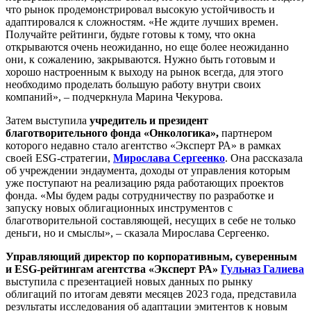
что рынок продемонстрировал высокую устойчивость и
адаптировался к сложностям. «Не ждите лучших времен.
Получайте рейтинги, будьте готовы к тому, что окна
открываются очень неожиданно, но еще более неожиданно
они, к сожалению, закрываются. Нужно быть готовым и
хорошо настроенным к выходу на рынок всегда, для этого
необходимо проделать большую работу внутри своих
компаний», – подчеркнула Марина Чекурова.
Затем выступила
учредитель и президент
благотворительного фонда «Онкологика»,
партнером
которого недавно стало агентство «Эксперт РА» в рамках
своей ESG-стратегии,
Мирослава Сергеенко
. Она рассказала
об учреждении эндаумента, доходы от управления которым
уже поступают на реализацию ряда работающих проектов
фонда. «Мы будем рады сотрудничеству по разработке и
запуску новых облигационных инструментов с
благотворительной составляющей, несущих в себе не только
деньги, но и смыслы», – сказала Мирослава Сергеенко.
Управляющий директор по корпоративным, суверенным
и ESG-рейтингам агентства «Эксперт РА»
Гульназ Галиева
выступила с презентацией новых данных по рынку
облигаций по итогам девяти месяцев 2023 года, представила
результаты исследования об адаптации эмитентов к новым