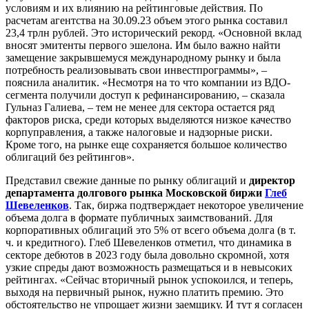
условиям и их влиянию на рейтинговые действия. По
расчетам агентства на 30.09.23 объем этого рынка составил
23,4 трлн рублей. Это исторический рекорд. «Основной вклад
вносят эмитенты первого эшелона. Им было важно найти
замещение закрывшемуся международному рынку и была
потребность реализовывать свои инвестпрограммы», –
пояснила аналитик. «Несмотря на то что компании из ВДО-
сегмента получили доступ к рефинансированию, – сказала
Гульназ Галиева, – тем не менее для сектора остается ряд
факторов риска, среди которых выделяются низкое качество
корпуправления, а также налоговые и надзорные риски.
Кроме того, на рынке еще сохраняется большое количество
облигаций без рейтингов».
Представил свежие данные по рынку облигаций и
директор
департамента долгового рынка Московской биржи
Глеб
Шевеленков
. Так, биржа подтверждает некоторое увеличение
объема долга в формате публичных заимствований. Для
корпоративных облигаций это 5% от всего объема долга (в т.
ч. и кредитного). Глеб Шевеленков отметил, что динамика в
секторе дебютов в 2023 году была довольно скромной, хотя
узкие спреды дают возможность размещаться и в невысоких
рейтингах. «Сейчас вторичный рынок успокоился, и теперь,
выходя на первичный рынок, нужно платить премию. Это
обстоятельство не упрощает жизни заемщику. И тут я согласен