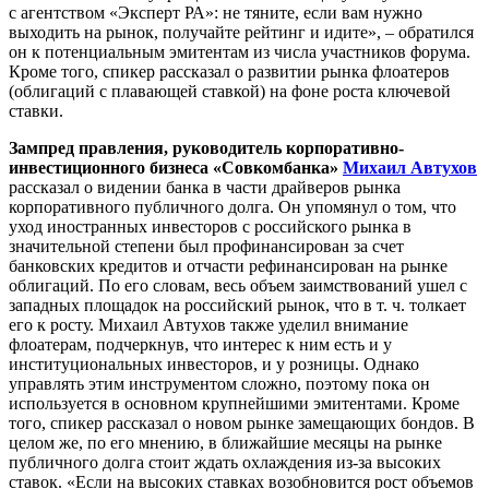
с агентством «Эксперт РА»: не тяните, если вам нужно
выходить на рынок, получайте рейтинг и идите», – обратился
он к потенциальным эмитентам из числа участников форума.
Кроме того, спикер рассказал о развитии рынка флоатеров
(облигаций с плавающей ставкой) на фоне роста ключевой
ставки.
Зампред правления, руководитель корпоративно-
инвестиционного бизнеса «Совкомбанка»
Михаил Автухов
рассказал о видении банка в части драйверов рынка
корпоративного публичного долга. Он упомянул о том, что
уход иностранных инвесторов с российского рынка в
значительной степени был профинансирован за счет
банковских кредитов и отчасти рефинансирован на рынке
облигаций. По его словам, весь объем заимствований ушел с
западных площадок на российский рынок, что в т. ч. толкает
его к росту. Михаил Автухов также уделил внимание
флоатерам, подчеркнув, что интерес к ним есть и у
институциональных инвесторов, и у розницы. Однако
управлять этим инструментом сложно, поэтому пока он
используется в основном крупнейшими эмитентами. Кроме
того, спикер рассказал о новом рынке замещающих бондов. В
целом же, по его мнению, в ближайшие месяцы на рынке
публичного долга стоит ждать охлаждения из-за высоких
ставок. «Если на высоких ставках возобновится рост объемов