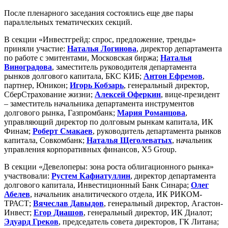
После пленарного заседания состоялись еще две пары
параллельных тематических секций.
В секции «Инвестгрейд: спрос, предложение, тренды»
приняли участие:
Наталья Логинова
, директор департамента
по работе с эмитентами, Московская биржа;
Наталья
Виноградова
, заместитель руководителя департамента
рынков долгового капитала, БКС КИБ;
Антон Ефремов
,
партнер, Юникон;
Игорь Кобзарь
, генеральный директор,
СберСтрахование жизни;
Алексей Оферкин
, вице-президент
– заместитель начальника департамента инструментов
долгового рынка, Газпромбанк;
Мария Романцова
,
управляющий директор по долговым рынкам капитала, ИК
Финам;
Роберт Смакаев
, руководитель департамента рынков
капитала, Совкомбанк;
Наталья Щеголеватых
, начальник
управления корпоративных финансов, X5 Group.
В секции «Девелоперы: зона роста облигационного рынка»
участвовали:
Рустем Кафиатуллин
, директор департамента
долгового капитала, Инвестиционный Банк Синара;
Олег
Абелев
, начальник аналитического отдела, ИК РИКОМ-
ТРАСТ;
Вячеслав Давыдов
, генеральный директор, Агастон-
Инвест;
Егор Диашов
, генеральный директор, ИК Диалот;
Эдуард Греков
, председатель совета директоров, ГК Литана;