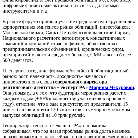
цифровые финансовые активы и их связь с долговыми
инструментами и т. д.
В работе форума приняли участие представители крупнейших
корпоративных эмитентов рынка облигаций, инвестбанков,
Московской биржи, Санкт-Петербургской валютной биржи,
Национального расчетного депозитария, консалтинговых
компаний и компаний отрасли финтех, общественных
предпринимательских объединений, юридических фирм,
предприятий малого и среднего бизнеса, СМИ – всего более
500 делегатов.
Пленарное заседание форума «Российский облигационный
рынок: рост, надежность, доходность» началось с
приветственного слова
генерального директора
рейтингового агентства «Эксперт РА»
Марины Чекуровой
.
Она упомянула о том, что аудитория мероприятия растет с
каждым годом (+30% к количеству участников в прошлом
году), отметила, что в зале присутствуют представители 15
инвестбанков и почти 120 эмитентов с суммарным объемом
выпуска облигаций на 10 трлн рублей.
Гендиректор агентства «Эксперт РА» напомнила
собравшимся, что год назад проблемы рынка долга казались
неразрешимыми, однако сейчас, по истечении времени видно,