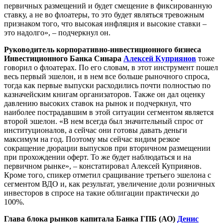
первичных размещений и будет смещение в фиксированную
ставку, а не во флоатеры, то это будет являться тревожным
признаком того, что высокая инфляция и высокие ставки –
это надолго», – подчеркнул он.
Руководитель корпоративно-инвестиционного бизнеса
Инвестиционного Банка Синара
Алексей Куприянов
тоже
говорил о флоатерах. По его словам, в этот инструмент пошел
весь первый эшелон, и в нем все больше рыночного спроса,
тогда как первые выпуски расходились почти полностью по
казначейским книгам организаторов. Также он дал оценку
давлению высоких ставок на рынок и подчеркнул, что
наиболее пострадавшим в этой ситуации сегментом является
второй эшелон. «В нем всегда был значительный спрос от
институционалов, а сейчас они готовы давать деньги
максимум на год. Поэтому мы сейчас видим резкое
сокращение дюрации выпусков при вторичном размещении
при прохождении оферт. То же будет наблюдаться и на
первичном рынке», – констатировал Алексей Куприянов.
Кроме того, спикер отметил сращивание третьего эшелона с
сегментом ВДО и, как результат, увеличение доли розничных
инвесторов в спросе на такие облигации практически до
100%.
Глава блока рынков капитала Банка ГПБ (АО)
Денис