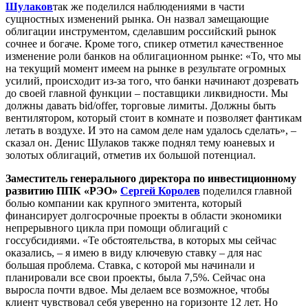
Шулаков
так же поделился наблюдениями в части
сущностных изменений рынка. Он назвал замещающие
облигации инструментом, сделавшим российский рынок
сочнее и богаче. Кроме того, спикер отметил качественное
изменение роли банков на облигационном рынке: «То, что мы
на текущий момент имеем на рынке в результате огромных
усилий, происходит из-за того, что банки начинают дозревать
до своей главной функции – поставщики ликвидности. Мы
должны давать bid/offer, торговые лимиты. Должны быть
вентилятором, который стоит в комнате и позволяет фантикам
летать в воздухе. И это на самом деле нам удалось сделать», –
сказал он. Денис Шулаков также поднял тему юаневых и
золотых облигаций, отметив их большой потенциал.
Заместитель генерального директора по инвестиционному
развитию ППК «РЭО»
Сергей Королев
поделился главной
болью компании как крупного эмитента, который
финансирует долгосрочные проекты в области экономики
непрерывного цикла при помощи облигаций с
госсубсидиями. «Те обстоятельства, в которых мы сейчас
оказались, – я имею в виду ключевую ставку – для нас
большая проблема. Ставка, с которой мы начинали и
планировали все свои проекты, была 7,5%. Сейчас она
выросла почти вдвое. Мы делаем все возможное, чтобы
клиент чувствовал себя уверенно на горизонте 12 лет. Но