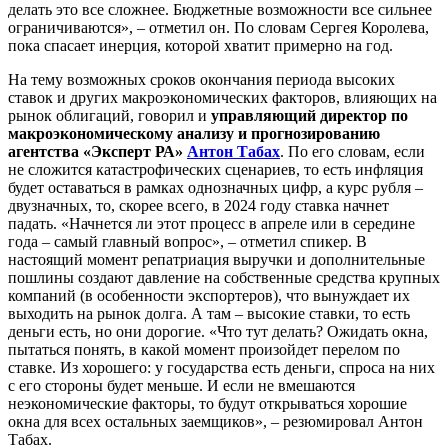
делать это все сложнее. Бюджетные возможности все сильнее
ограничиваются», – отметил он. По словам Сергея Королева,
пока спасает инерция, которой хватит примерно на год.
На тему возможных сроков окончания периода высоких
ставок и других макроэкономических факторов, влияющих на
рынок облигаций, говорил и
управляющий директор по
макроэкономическому анализу и прогнозированию
агентства «Эксперт РА»
Антон Табах
. По его словам, если
не сложится катастрофических сценариев, то есть инфляция
будет оставаться в рамках однозначных цифр, а курс рубля –
двузначных, то, скорее всего, в 2024 году ставка начнет
падать. «Начнется ли этот процесс в апреле или в середине
года – самый главный вопрос», – отметил спикер. В
настоящий момент репатриация выручки и дополнительные
пошлины создают давление на собственные средства крупных
компаний (в особенности экспортеров), что вынуждает их
выходить на рынок долга. А там – высокие ставки, то есть
деньги есть, но они дорогие. «Что тут делать? Ожидать окна,
пытаться понять, в какой момент произойдет перелом по
ставке. Из хорошего: у государства есть деньги, спроса на них
с его стороны будет меньше. И если не вмешаются
неэкономические факторы, то будут открываться хорошие
окна для всех остальных заемщиков», – резюмировал Антон
Табах.