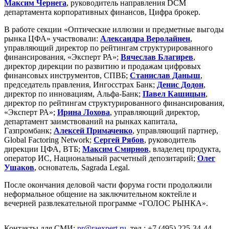
Максим Чернега
, руководитель направления DCM
департамента корпоративных финансов, Цифра брокер.
В работе секции «Оптические иллюзии и предметные выгоды
рынка ЦФА» участвовали:
Александра Веролайнен
,
управляющий директор по рейтингам структурированного
финансирования, «Эксперт РА»;
Вячеслав Благирев
,
директор дирекции по развитию и продажам цифровых
финансовых инструментов, СПВБ;
Станислав Даныш
,
председатель правления, Ингосстрах Банк;
Денис Додон
,
директор по инновациям, Альфа-Банк;
Павел Кашицын
,
директор по рейтингам структурированного финансирования,
«Эксперт РА»;
Ирина Лохова
, управляющий директор,
департамент заимствований на рынках капитала,
Газпромбанк;
Алексей Примаченко
, управляющий партнер,
Global Factoring Network;
Сергей Рябов
, руководитель
дирекции ЦФА, ВТБ;
Максим Смирнов
, владелец продукта,
оператор ИС, Национальный расчетный депозитарий;
Олег
Ушаков
, основатель, Sagrada Legal.
После окончания деловой части форума гости продолжили
неформальное общение на заключительном коктейле и
вечерней развлекательной программе «ГОЛОС РЫНКА».
Контакты для СМИ:
pr@raexpert.ru
, тел.: +7 (495) 225-34-44.