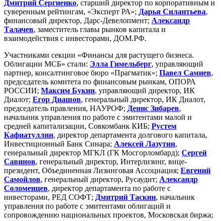
Дмитрий Сергиенко
, старший директор по корпоративным и
суверенным рейтингам, «Эксперт РА»;
Дарья Силантьева
,
финансовый директор, Дарс-Девелопмент;
Александр
Талачев
, заместитель главы рынков капитала и
взаимодействия с инвесторами, ДОМ.РФ.
Участниками секции «Финансы для растущего бизнеса.
Облигации МСБ» стали:
Элла Гимельберг
, управляющий
партнер, консалтинговое бюро «Прагматик»;
Павел Самиев
,
председатель комитета по финансовым рынкам, ОПОРА
РОССИИ;
Максим Букин
, управляющий директор, ИК
Диалот;
Егор Диашов
, генеральный директор, ИК Диалот,
председатель правления, НАУРОФ;
Денис Зибарев
,
начальник управления по работе с эмитентами малой и
средней капитализации, Совкомбанк КИБ;
Рустем
Кафиатуллин
, директор департамента долгового капитала,
Инвестиционный Банк Синара;
Алексей Лазутин
,
генеральный директор МГКЛ (ГК Мосгорломбард);
Сергей
Савинов
, генеральный директор, Интерлизинг, вице-
президент, Объединенная Лизинговая Ассоциация;
Евгений
Самойлов
, генеральный директор, Русаудит;
Александр
Соломенцев
, директор департамента по работе с
инвесторами, РЕД СОФТ;
Дмитрий Таскин
, начальник
управления по работе с эмитентами облигаций и
сопровождению национальных проектов, Московская биржа;