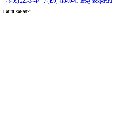
+7 (495) 225-34-44
+7 (499) 418-00-41
info@raexpert.ru
Наши каналы