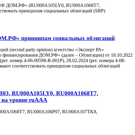
«СОПФ ДОМ.РФ» (RU000A105LY0, RU000A1068T7,
твовать принципам социальных облигаций (SBP)
ДОМ.РФ» принципам социальных облигаций
й (second party opinion) агентство «Эксперт РА»
о финансирования ДОМ.РФ» (далее – Облигации) от 18.10.2022
(рег. номер 4-06-00598-R-001P), 28.02.2024 (рег. номера 4-08-
одолжают соответствовать принципам социальных облигаций
B03, RU000A105LY0, RU000A1068T7,
на уровне ruAAA
000A1068T7, RU000A106P97, RU000A107TK8,