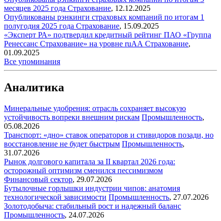
месяцев 2025 года
Страхование
,
12.12.2025
Опубликованы рэнкинги страховых компаний по итогам 1
полугодия 2025 года
Страхование
,
15.09.2025
«Эксперт РА» подтвердил кредитный рейтинг ПАО «Группа
Ренессанс Страхование» на уровне ruAА
Страхование
,
01.09.2025
Все упоминания
Аналитика
Минеральные удобрения: отрасль сохраняет высокую
устойчивость вопреки внешним рискам
Промышленность
,
05.08.2026
Транспорт: «дно» ставок операторов и стивидоров позади, но
восстановление не будет быстрым
Промышленность
,
31.07.2026
Рынок долгового капитала за II квартал 2026 года:
осторожный оптимизм сменился пессимизмом
Финансовый сектор
,
29.07.2026
Бутылочные горлышки индустрии чипов: анатомия
технологической зависимости
Промышленность
,
27.07.2026
Золотодобыча: стабильный рост и надежный баланс
Промышленность
,
24.07.2026