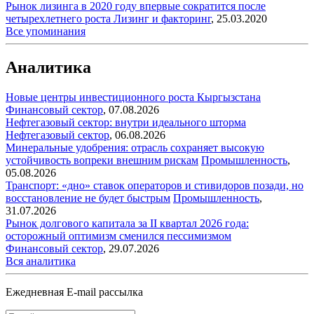
Рынок лизинга в 2020 году впервые сократится после
четырехлетнего роста
Лизинг и факторинг
,
25.03.2020
Все упоминания
Аналитика
Новые центры инвестиционного роста Кыргызстана
Финансовый сектор
,
07.08.2026
Нефтегазовый сектор: внутри идеального шторма
Нефтегазовый сектор
,
06.08.2026
Минеральные удобрения: отрасль сохраняет высокую
устойчивость вопреки внешним рискам
Промышленность
,
05.08.2026
Транспорт: «дно» ставок операторов и стивидоров позади, но
восстановление не будет быстрым
Промышленность
,
31.07.2026
Рынок долгового капитала за II квартал 2026 года:
осторожный оптимизм сменился пессимизмом
Финансовый сектор
,
29.07.2026
Вся аналитика
Ежедневная E-mail рассылка