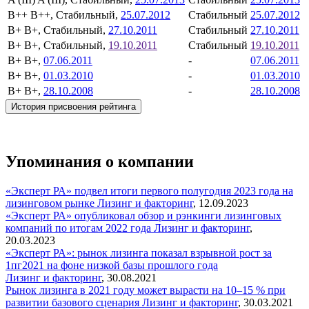
B++
B++, Стабильный,
25.07.2012
Стабильный
25.07.2012
B+
B+, Стабильный,
27.10.2011
Стабильный
27.10.2011
B+
B+, Стабильный,
19.10.2011
Стабильный
19.10.2011
B+
B+,
07.06.2011
-
07.06.2011
B+
B+,
01.03.2010
-
01.03.2010
B+
B+,
28.10.2008
-
28.10.2008
История присвоения рейтинга
Упоминания о компании
«Эксперт РА» подвел итоги первого полугодия 2023 года на
лизинговом рынке
Лизинг и факторинг
,
12.09.2023
«Эксперт РА» опубликовал обзор и рэнкинги лизинговых
компаний по итогам 2022 года
Лизинг и факторинг
,
20.03.2023
«Эксперт РА»: рынок лизинга показал взрывной рост за
1пг2021 на фоне низкой базы прошлого года
Лизинг и факторинг
,
30.08.2021
Рынок лизинга в 2021 году может вырасти на 10–15 % при
развитии базового сценария
Лизинг и факторинг
,
30.03.2021