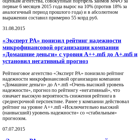
оценкам агентства, совокупный портфель займов МФО за
первые 6 месяцев 2015 года вырос на 10% (против 18% за
аналогичный период прошлого года) и в абсолютном
выражении составил примерно 55 млрд руб.
31.08.2015
«Эксперт РА» понизил рейтинг надежности
микрофинансовой организации компании
«Домашние деньги» с уровня А++.mfi до А+.mfi и
установил негативный прогноз
Рейтинговое агентство «Эксперт РА» понизило рейтинг
надежности микрофинансовой организации компании
«Домашние деньги» до А+.mfi «Очень высокий уровень
надежности», прогноз по рейтингу «негативный», что
означает высокую вероятность снижения рейтинга в
среднесрочной перспективе. Ранее у компании действовал
рейтинг на уровне А++.mfi «Исключительно высокий
(наивысший) уровень надежности» со «стабильным»
прогнозом.
07.07.2015