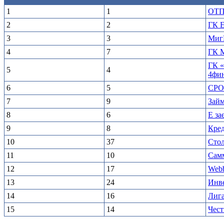
1
1
ОТП
2
2
ГК E
3
3
Миг
4
7
ГК 
ГК 
5
4
4фин
6
5
СРО
7
9
Зай
8
6
Е за
9
8
Кре
10
37
Сто
11
10
Самм
12
17
Webb
13
24
Инве
14
16
Лига
15
14
Чест