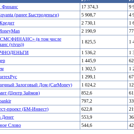
 Финанс
17 374,3
9 
qvanta (ранее Быстроденьги)
5 908,7
4 
Кредит
2 730,1
1 
MoneyMan
2 190,9
77
«СМСФИНАНС» (в том числе
1 825,5
1 
анс (vivus))
ЧНОДЕНЬГИ
1 536,2
1 
мер
1 445,9
62
ем
1 302,5
1 
дитехРус
1 299,1
67
личный Залоговый Дом (CarMoney)
1 024,2
12
ит (Центр Займов)
852,6
61
ankir
797,2
33
ст-проект (БМ-Инвест)
622,8
21
 Денег
553,9
36
ное Слово
544,6
42