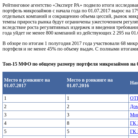
Рейтинговое агентство «Эксперт РА» подвело итоги исследова
портфель микрозаймов с начала года по 01.07.2017 вырос на 
отдельных компаний и сокращению объема цессий, рынок микр
темпы прироста рынка будут ограничены ужесточением регуля
вследствие роста регулятивных издержек и введения требовани
года уйдет не менее 800 компаний из действующих 2 295 на 0
В обзоре по итогам 1 полугодия 2017 года участвовали 68 м
портфеля и не менее 45% по объему выдач. С полными итогам
Топ-15 МФО по общему размеру портфеля микрозаймов на 01
Место в рэнкинге на
Место в рэнкинге на
На
01.07.2017
01.07.2016
1
1
ОТ
2
2
Дом
3
3
Ми
4
8
ГК
5
5
ГК 