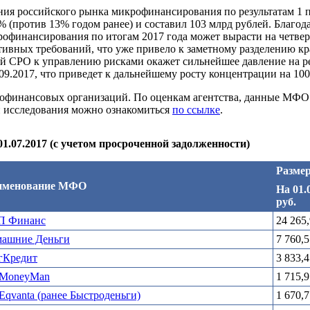
ния российского рынка микрофинансирования по результатам 1 
17% (против 13% годом ранее) и составил 103 млрд рублей. Бла
офинансирования по итогам 2017 года может вырасти на четвер
тивных требований, что уже привело к заметному разделению к
й СРО к управлению рисками окажет сильнейшее давление на рен
1.09.2017, что приведет к дальнейшему росту концентрации на 
икрофинансовых организаций. По оценкам агентства, данные МФ
и исследования можно ознакомиться
по ссылке
.
.07.2017 (с учетом просроченной задолженности)
Разме
именование МФО
На 01.
руб.
П Финанс
24 265,
ашние Деньги
7 760,5
гКредит
3 833,4
 MoneyMan
1 715,9
Eqvanta (ранее Быстроденьги)
1 670,7