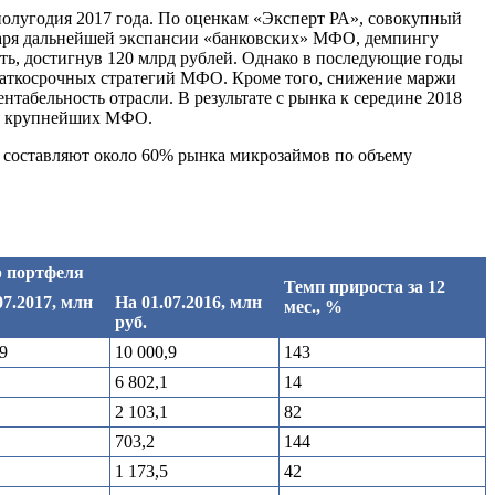
полугодия 2017 года. По оценкам «Эксперт РА», совокупный
годаря дальнейшей экспансии «банковских» МФО, демпингу
ть, достигнув 120 млрд рублей. Однако в последующие годы
раткосрочных стратегий МФО. Кроме того, снижение маржи
табельность отрасли. В результате с рынка к середине 2018
100 крупнейших МФО.
О составляют около 60% рынка микрозаймов по объему
р портфеля
Темп прироста за 12
07.2017, млн
На 01.07.2016, млн
мес., %
руб.
9
10 000,9
143
6 802,1
14
2 103,1
82
703,2
144
1 173,5
42