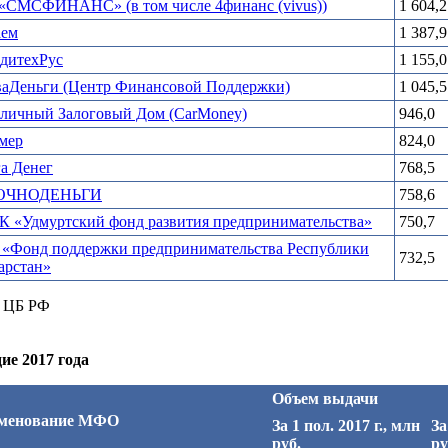
«СМСФИНАНС» (в том числе 4финанс (vivus))
1 604,2
аем
1 387,9
дитехРус
1 155,0
аДеньги (Центр Финансовой Поддержки)
1 045,5
личный Залоговый Дом (CarMoney)
946,0
мер
824,0
а Денег
768,5
ОЧНОДЕНЬГИ
758,6
 «Удмуртский фонд развития предпринимательства»
750,7
«Фонд поддержки предпринимательства Республики
732,5
арстан»
, ЦБ РФ
дие
2017 года
Объем выдачи
менование МФО
За 1 пол. 2017 г., млн
За
руб.
ру