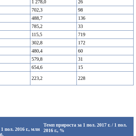
1 278,0
26
702,3
98
488,7
136
785,2
33
115,5
719
302,8
172
480,4
60
579,8
31
654,6
15
223,2
228
Темп прироста за 1 пол. 2017 г. / 1 пол.
 1 пол. 2016 г., млн
2016 г., %
б.