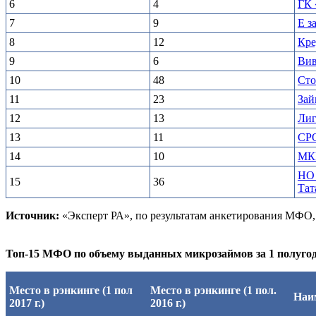
6
4
ГК 
7
9
Е з
8
12
Кре
9
6
Вив
10
48
Сто
11
23
Зай
12
13
Лиг
13
11
СР
14
10
МКК
НО 
15
36
Тат
Источник:
«Эксперт РА», по результатам анкетирования МФО
Топ-15 МФО по объему выданных микрозаймов
за 1 полуго
Место в рэнкинге (1 пол
Место в рэнкинге (1 пол.
Наи
2017 г.)
2016 г.)