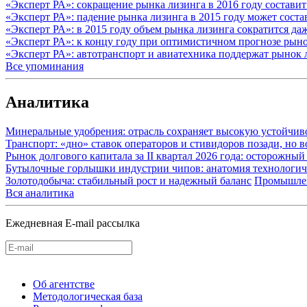
«Эксперт РА»: сокращение рынка лизинга в 2016 году состави
«Эксперт РА»: падение рынка лизинга в 2015 году может сост
«Эксперт РА»: в 2015 году объем рынка лизинга сократится д
«Эксперт РА»: к концу году при оптимистичном прогнозе рыно
«Эксперт РА»: автотранспорт и авиатехника поддержат рынок 
Все упоминания
Аналитика
Минеральные удобрения: отрасль сохраняет высокую устойчив
Транспорт: «дно» ставок операторов и стивидоров позади, но 
Рынок долгового капитала за II квартал 2026 года: осторожн
Бутылочные горлышки индустрии чипов: анатомия технологич
Золотодобыча: стабильный рост и надежный баланс
Промышле
Вся аналитика
Ежедневная E-mail рассылка
Об агентстве
Методологическая база