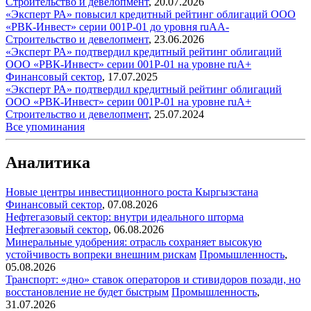
Строительство и девелопмент
,
20.07.2026
«Эксперт РА» повысил кредитный рейтинг облигаций ООО
«РВК-Инвест» серии 001Р-01 до уровня ruAA-
Строительство и девелопмент
,
23.06.2026
«Эксперт РА» подтвердил кредитный рейтинг облигаций
ООО «РВК-Инвест» серии 001Р-01 на уровне ruA+
Финансовый сектор
,
17.07.2025
«Эксперт РА» подтвердил кредитный рейтинг облигаций
ООО «РВК-Инвест» серии 001Р-01 на уровне ruA+
Строительство и девелопмент
,
25.07.2024
Все упоминания
Аналитика
Новые центры инвестиционного роста Кыргызстана
Финансовый сектор
,
07.08.2026
Нефтегазовый сектор: внутри идеального шторма
Нефтегазовый сектор
,
06.08.2026
Минеральные удобрения: отрасль сохраняет высокую
устойчивость вопреки внешним рискам
Промышленность
,
05.08.2026
Транспорт: «дно» ставок операторов и стивидоров позади, но
восстановление не будет быстрым
Промышленность
,
31.07.2026