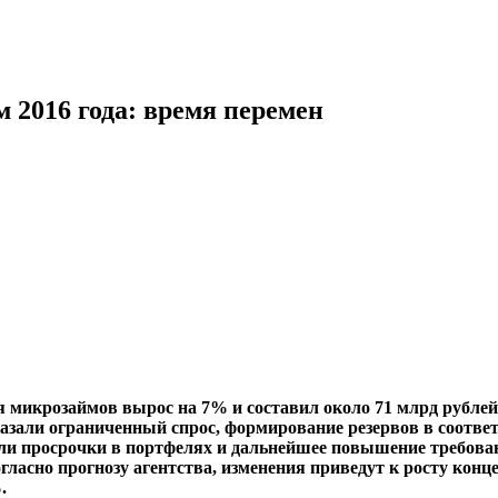
2016 года: время перемен
ля микрозаймов вырос на 7% и составил около 71 млрд рубл
казали ограниченный спрос, формирование резервов в соотве
оли просрочки в портфелях и дальнейшее повышение требов
огласно прогнозу агентства, изменения приведут к росту ко
.