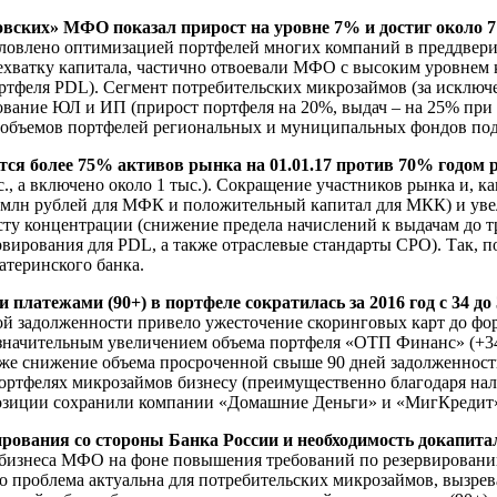
овских» МФО показал прирост на уровне 7% и достиг около 7
обусловлено оптимизацией портфелей многих компаний в преддв
ехватку капитала, частично отвоевали МФО с высоким уровнем
портфеля PDL). Сегмент потребительских микрозаймов (за искл
ние ЮЛ и ИП (прирост портфеля на 20%, выдач – на 25% при при
м объемов портфелей региональных и муниципальных фондов по
ся более 75% активов рынка на 01.01.17 против 70% годом р
ыс., а включено около 1 тыс.). Сокращение участников рынка и, 
млн рублей для МФК и положительный капитал для МКК) и увел
у концентрации (снижение предела начислений к выдачам до тр
вирования для PDL, а также отраслевые стандарты СРО). Так, 
атеринского банка.
платежами (90+) в портфеле сократилась за 2016 год с 34 до
ой задолженности привело ужесточение скоринговых карт до фо
со значительным увеличением объема портфеля «ОТП Финанс» (+
же снижение объема просроченной свыше 90 дней задолженности 
портфелях микрозаймов бизнесу (преимущественно благодаря нал
озиции сохранили компании «Домашние Деньги» и «МигКредит»,
ования со стороны Банка России и необходимость докапита
 бизнеса МФО на фоне повышения требований по резервированию
енно проблема актуальна для потребительских микрозаймов, вызре