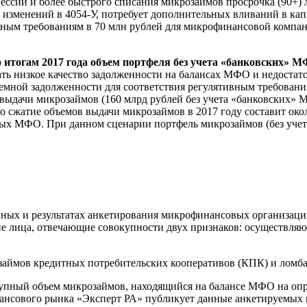
ессий и более быстрого списания микрозаймов просрочка (90+) л
 изменений в 4054-У, потребует дополнительных вливаний в кап
льным требованиям в 70 млн рублей для микрофинансовой компа
о итогам 2017 года объем портфеля без учета «банковских» М
ть низкое качество задолженности на балансах МФО и недостаток
ной задолженности для соответствия регулятивным требования
ыдачи микрозаймов (160 млрд рублей без учета «банковских» МФ
о сжатие объемов выдачи микрозаймов в 2017 году составит ок
ых МФО. При данном сценарии портфель микрозаймов (без учет
ых и результатах анкетирования микрофинансовых организаций
 лица, отвечающие совокупности двух признаков: осуществляю
займов кредитных потребительских кооперативов (КПК) и ломба
купный объем микрозаймов, находящийся на балансе МФО на опр
нсового рынка «Эксперт РА» публикует данные анкетируемых п