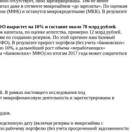
ибо отсутствует, либо зарезервирована. Тем не менее
итал даже в сегменте микрозаймов «до зарплаты». По оценкам
нии (МФК) и останутся микрокредитными (МКК). В результате
ФО вырастет на 10% и составит около 78 млрд рублей.
 капитала, по оценке агентства, примерно 12 млрд рублей.
м по созданию резервов. По этой причине наш базовый
О). В результате прирост портфеля (без учета «банковских»
оло 10%, а дальнейший рост объема «неработающих»
а «банковских» МФО) по итогам 2017 года может сократиться
. В рамках настоящего исследования под
т микрофинансовую деятельность и зарегистрированы в
рдов.
еделенную дату (включая резервы и микрозаймы с
о рабочему портфелю (без учета просроченной задолженности