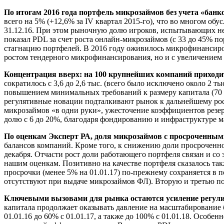
По итогам 2016 года портфель микрозаймов без учета «банк
всего на 5% (+12,6% за IV квартал 2015-го), что во многом 
31.12.16. При этом рыночную долю игроков, испытывающих н
показал PDL за счет роста онлайн-микрозаймов (с 33 до 45% 
стагнацию портфелей. В 2016 году оживилось микрофинансирова
ростом тендерного микрофинансирования, но и с увеличение
Концентрация вверх: на 100 крупнейших компаний приходит
сократилось с 3,6 до 2,6 тыс. (всего было исключено около 2 т
повышением минимальных требований к размеру капитала (70 
регулятивные новации подталкивают рынок к дальнейшему рост
микрозаймов «в одни руки», ужесточение коэффициентов резер
долю с 6 до 20%, благодаря фондированию и инфраструктуре м
По оценкам
Эксперт РА, доля микрозаймов с просроченными 
балансов компаний. Кроме того, к снижению доли просроченн
декабря. Отчасти рост доли работающего портфеля связан и 
нашим оценкам. Позитивно на качестве портфеля сказалось так
просрочки (менее 5% на 01.01.17) по-прежнему сохраняется в 
отсутствуют при выдаче микрозаймов ФЛ). Вторую и третью п
Ключевыми вызовами для рынка остаются усиление регулир
капитала продолжает оказывать давление на масштабирование
01.01.16 до 60% с 01.01.17, а также до 100% с 01.01.18. Особ