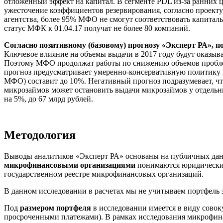
отложенный эффект на капитал. В сегменте PDL из-за ранних ц
ужесточение коэффициентов резервирования, согласно проекту
агентства, более 95% МФО не смогут соответствовать капита
статус МФК к 01.04.17 получат не более 80 компаний.
Согласно позитивному (базовому) прогнозу «Эксперт РА», п
Ключевое влияние на объемы выдачи в 2017 году будут оказыва
Поэтому МФО продолжат работы по снижению объемов проблем
прогноз предусматривает умеренно-консервативную политику в
МФО) составит до 10%. Негативный прогноз подразумевает, чт
микрозаймов может остановить выдачи микрозаймов у отдельн
на 5%, до 67 млрд рублей.
Методология
Выводы аналитиков «Эксперт РА» основаны на публичных данн
микрофинансовыми организациями
понимаются юридические
государственном реестре микрофинансовых организаций.
В данном исследовании в расчетах мы не учитываем портфель 
Под
размером портфеля
в исследовании имеется в виду сово
просроченными платежами). В рамках исследования микрофина