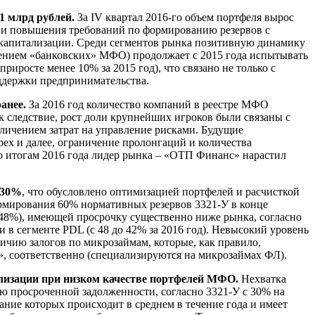
1 млрд рублей.
За IV квартал 2016-го объем портфеля вырос
ерии повышения требований по формированию резервов с
 капитализации. Среди сегментов рынка позитивную динамику
ючением «банковских» МФО) продолжает с 2015 года испытывать
росте менее 10% за 2015 год), что связано не только с
ддержки предпринимательства.
анее.
За 2016 год количество компаний в реестре МФО
как следствие, рост доли крупнейших игроков были связаны с
ичением затрат на управление рисками. Будущие
ех и далее, ограничение пролонгаций и количества
по итогам 2016 года лидер рынка – «ОТП Финанс» нарастил
 30%
, что обусловлено оптимизацией портфелей и расчисткой
рмирования 60% нормативных резервов 3321-У в конце
348%), имеющей просрочку существенно ниже рынка, согласно
в сегменте PDL (с 48 до 42% за 2016 год). Невысокий уровень
ичию залогов по микрозаймам, которые, как правило,
 соответственно (специализируются на микрозаймах ФЛ).
лизации при низком качестве портфелей МФО.
Нехватка
 просроченной задолженности, согласно 3321-У с 30% на
вание которых происходит в среднем в течение года и имеет