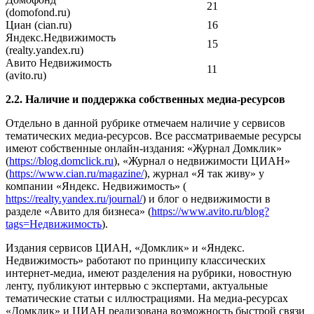
21
(domofond.ru)
Циан (cian.ru)
16
Яндекс.Недвижимость
15
(realty.yandex.ru)
Авито Недвижимость
11
(avito.ru)
2.2. Наличие и поддержка собственных медиа-ресурсов
Отдельно в данной рубрике отмечаем наличие у сервисов
тематических медиа-ресурсов. Все рассматриваемые ресурсы
имеют собственные онлайн-издания: «Журнал Домклик»
(
https://blog.domclick.ru
), «Журнал о недвижимости ЦИАН»
(
https://www.cian.ru/magazine/
), журнал «Я так живу» у
компании «Яндекс. Недвижимость» (
https://realty.yandex.ru/journal/
) и блог о недвижимости в
разделе «Авито для бизнеса» (
https://www.avito.ru/blog?
tags=Недвижимость
).
Издания сервисов ЦИАН, «Домклик» и «Яндекс.
Недвижимость» работают по принципу классических
интернет-медиа, имеют разделения на рубрики, новостную
ленту, публикуют интервью с экспертами, актуальные
тематические статьи с иллюстрациями. На медиа-ресурсах
«Домклик» и ЦИАН реализована возможность быстрой связи