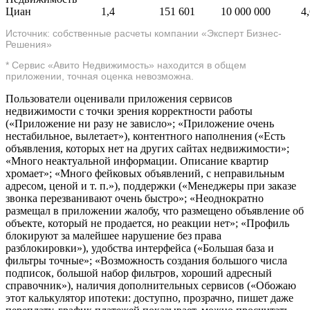
Циан
1,4
151 601
10 000 000
4
Источник: собственные расчеты компании «Эксперт Бизнес-
Решения»
* Сервис «Авито Недвижимость» находится в общем
приложении, точная оценка невозможна.
Пользователи оценивали приложения сервисов
недвижимости с точки зрения корректности работы
(«Приложение ни разу не зависло»; «Приложение очень
нестабильное, вылетает»), контентного наполнения («Есть
объявления, которых нет на других сайтах недвижимости»;
«Много неактуальной информации. Описание квартир
хромает»; «Много фейковых объявлений, с неправильным
адресом, ценой и т. п.»), поддержки («Менеджеры при заказе
звонка перезванивают очень быстро»; «Неоднократно
размещал в приложении жалобу, что размещено объявление об
объекте, который не продается, но реакции нет»; «Профиль
блокируют за малейшее нарушение без права
разблокировки»), удобства интерфейса («Большая база и
фильтры точные»; «Возможность создания большого числа
подписок, большой набор фильтров, хороший адресный
справочник»), наличия дополнительных сервисов («Обожаю
этот калькулятор ипотеки: доступно, прозрачно, пишет даже