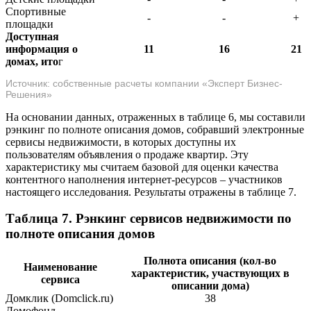
Спортивные
-
-
+
площадки
Доступная
информация о
11
16
21
домах, ито
г
Источник: собственные расчеты компании «Эксперт Бизнес-
Решения»
На основании данных, отраженных в таблице 6, мы составили
рэнкинг по полноте описания домов, собравший электронные
сервисы недвижимости, в которых доступны их
пользователям объявления о продаже квартир. Эту
характеристику мы считаем базовой для оценки качества
контентного наполнения интернет-ресурсов – участников
настоящего исследования. Результаты отражены в таблице 7.
Таблица 7. Рэнкинг сервисов недвижимости по
полноте описания домов
Полнота описания (кол-во
Наименование
характеристик, участвующих в
сервиса
описании дома)
Домклик (Domclick.ru)
38
Домофонд