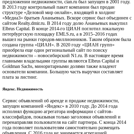
предложении недвижимости, cian.ru был запущен в 2001 году.
В 2013 году контрольный пакет компании был продан
структуре «Деловой мир онлайн», входящей в холдинг
«Медиа3» братьев Ананьевых. Вскоре сервис был объединен с
сайтом Realty.dmir.ru. В 2014 году долю Ананьевых выкупил
Elbrus Capital. В конце 2014-го ЦИАН поглотил локальную
петербургскую площадку EMLS.ru, а в 2015–2016 годах
вышел на рынки городов-миллионников. Таким образом была
создана группа «ЦИАН». В 2020 году «ЦИАН групп»
приобрела еще один региональный сайт по поиску
недвижимости – новосибирский N1.ru. В настоящее время
главными владельцами группы являются Elbrus Capital и
Goldman Sachs, миноритарными долями также владеют
основатели компании. Большую часть выручки составляет
плата за листинг.
Яндекс. Недвижимость
Сервис объявлений об аренде и продаже недвижимости,
запущен компанией «Яндекс» в 2010 году. До 2014 года
исполнял функцию агрегатора информации с сайтов-
классифайдов, показывая только заголовки объявлений и
перенаправляя пользователя на сайт партнера. С конца 2014
года позволяет пользователям самостоятельно размещать
объявления. С 2016 года не занимается агрегацией