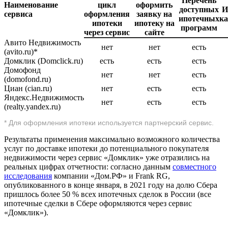
Перечень
Наименование
цикл
оформить
доступных
И
сервиса
оформления
заявку на
ипотечных
к
ипотеки
ипотеку на
программ
через сервис
сайте
Авито Недвижимость
нет
нет
есть
(avito.ru)*
Домклик (Domclick.ru)
есть
есть
есть
Домофонд
нет
нет
есть
(domofond.ru)
Циан (cian.ru)
нет
есть
есть
Яндекс.Недвижимость
нет
есть
есть
(realty.yandex.ru)
* Для оформления ипотеки используется партнерский сервис.
Результаты применения максимально возможного количества
услуг по доставке ипотеки до потенциального покупателя
недвижимости через сервис «Домклик» уже отразились на
реальных цифрах отчетности: согласно данным
совместного
исследования
компании «Дом.РФ» и Frank RG,
опубликованного в конце января, в 2021 году на долю Сбера
пришлось более 50 % всех ипотечных сделок в России (все
ипотечные сделки в Сбере оформляются через сервис
«Домклик»).