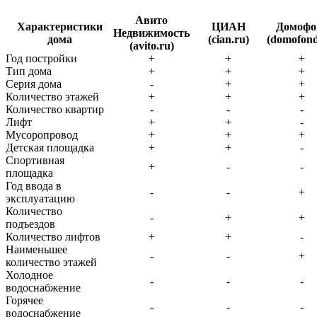
Авито
Характеристики
ЦИАН
Домофо
Недвижимость
дома
(cian.ru)
(domofond
(avito.ru)
Год постройки
+
+
+
Тип дома
+
+
+
Серия дома
-
+
+
Количество этажей
+
+
+
Количество квартир
-
-
-
Лифт
+
+
-
Мусоропровод
+
+
+
Детская площадка
+
+
-
Спортивная
+
-
-
площадка
Год ввода в
-
-
+
эксплуатацию
Количество
-
+
+
подъездов
Количество лифтов
+
+
-
Наименьшее
-
-
+
количество этажей
Холодное
-
-
-
водоснабжение
Горячее
-
-
-
водоснабжение