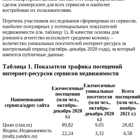
сделок универсален для всех сервисов и наиболее
востребован их пользователями.
Перечень участников исследования сформирован из сервисов,
наиболее популярных у потенциальных покупателей
недвижимости (см. таблицу 1). В качестве основы для
рэнкинга агентство использует среднюю колонку –
количество уникальных посетителей интернет-ресурса за
контрольный период (октябрь–декабрь 2020 года), за который
имеются публичные данные.
Таблица 1. Показатели трафика посещений
интернет-ресурсов сервисов недвижимости
Ежемесячные
Ежемесячные
уникальные
Всего
посещения
посетители
посещений
Наименование
(млн чел.,
(млн чел.,
(млн чел.,
сервиса/адрес сайта
октябрь–
октябрь–
ноябрь
декабрь 2020
декабрь 2020
2021 г.)
г.)
г.)
Циан (cian.ru)
89,82
9,05
28,82
Яндекс.Недвижимость
22,24
3,32
6,58
(realty.yandex.ru)