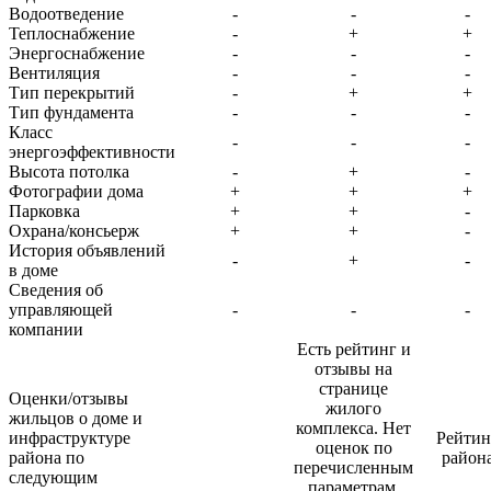
Водоотведение
-
-
-
Теплоснабжение
-
+
+
Энергоснабжение
-
-
-
Вентиляция
-
-
-
Тип перекрытий
-
+
+
Тип фундамента
-
-
-
Класс
-
-
-
энергоэффективности
Высота потолка
-
+
-
Фотографии дома
+
+
+
Парковка
+
+
-
Охрана/консьерж
+
+
-
История объявлений
-
+
-
в доме
Сведения об
управляющей
-
-
-
компании
Есть рейтинг и
отзывы на
странице
Оценки/отзывы
жилого
жильцов о доме и
комплекса. Нет
инфраструктуре
Рейтин
оценок по
района по
район
перечисленным
следующим
параметрам,