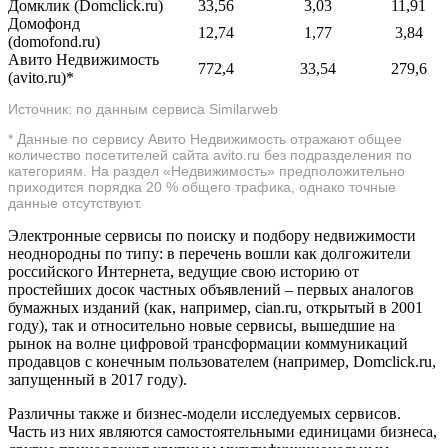
Домклик (Domclick.ru)
33,56
3,03
11,91
Домофонд
12,74
1,77
3,84
(domofond.ru)
Авито Недвижимость
772,4
33,54
279,6
(avito.ru)*
Источник: по данным сервиса Similarweb
* Данные по сервису Авито Недвижимость отражают общее
количество посетителей сайта avito.ru без подразделения по
категориям. На раздел «Недвижимость» предположительно
приходится порядка 20 % общего трафика, однако точные
данные отсутствуют.
Электронные сервисы по поиску и подбору недвижимости
неоднородны по типу: в перечень вошли как долгожители
российского Интернета, ведущие свою историю от
простейших досок частных объявлений – первых аналогов
бумажных изданий (как, например, cian.ru, открытый в 2001
году), так и относительно новые сервисы, вышедшие на
рынок на волне цифровой трансформации коммуникаций
продавцов с конечным пользователем (например, Domclick.ru,
запущенный в 2017 году).
Различны также и бизнес-модели исследуемых сервисов.
Часть из них являются самостоятельными единицами бизнеса,