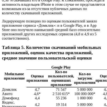
0,38 % скачавших его в Google Play. К сожалению, проследить
активность владельцев iPhone в этом случае не представляется
возможным из-за отсутствия публичных данных по
количеству скачиваний приложений.
Лидирующую позицию по оценкам пользователей заняло
приложение сервиса «Домклик»: и в Google Play, и в App
Store оно получило наивысший средний балл относительно
приложений других исследуемых сервисов (4,8 и 4,9 из 5
соответственно).
Таблица 5. Количество скачиваний мобильных
приложений, оценок качества приложений,
среднее значение пользовательской оценки
Google Play
Кол-во
Мобильное
Кол-во
Оценка
пользователей,
Оце
приложение
загрузок
приложения
оценивших
прило
приложения
приложение
Домклик
4,7
71 547
5 000 000
4
Авито
4,6*
2 510 615*
100 000 000*
4,
Домофонд
4,4
55 236
1 000 000
4
Яндекс.
4,2
19 314
5 000 000
4
Недвижимость