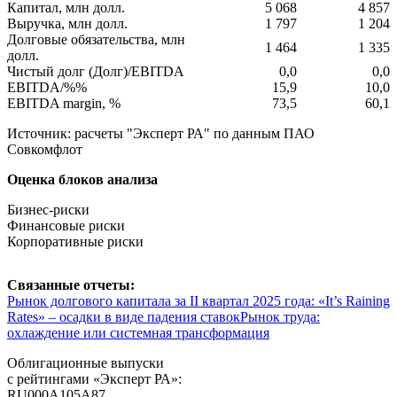
Капитал, млн долл.
5 068
4 857
Выручка, млн долл.
1 797
1 204
Долговые обязательства, млн
1 464
1 335
долл.
Чистый долг (Долг)/EBITDA
0,0
0,0
EBITDA/%%
15,9
10,0
EBITDA margin, %
73,5
60,1
Источник: расчеты "Эксперт РА" по данным ПАО
Совкомфлот
Оценка блоков анализа
Бизнес-риски
Финансовые риски
Корпоративные риски
Связанные отчеты:
Рынок долгового капитала за II квартал 2025 года: «It’s Raining
Rates» – осадки в виде падения ставок
Рынок труда:
охлаждение или системная трансформация
Облигационные выпуски
с рейтингами «Эксперт РА»:
RU000A105A87