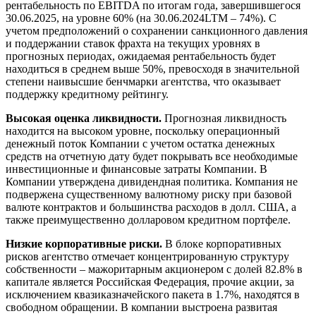
рентабельность по EBITDA по итогам года, завершившегося
30.06.2025, на уровне 60% (на 30.06.2024LTM – 74%). С
учетом предположений о сохранении санкционного давления
и поддержании ставок фрахта на текущих уровнях в
прогнозных периодах, ожидаемая рентабельность будет
находиться в среднем выше 50%, превосходя в значительной
степени наивысшие бенчмарки агентства, что оказывает
поддержку кредитному рейтингу.
Высокая оценка ликвидности.
Прогнозная ликвидность
находится на высоком уровне, поскольку операционный
денежный поток Компании с учетом остатка денежных
средств на отчетную дату будет покрывать все необходимые
инвестиционные и финансовые затраты Компании. В
Компании утверждена дивидендная политика. Компания не
подвержена существенному валютному риску при базовой
валюте контрактов и большинства расходов в долл. США, а
также преимущественно долларовом кредитном портфеле.
Низкие корпоративные риски.
В блоке корпоративных
рисков агентство отмечает концентрированную структуру
собственности – мажоритарным акционером c долей 82.8% в
капитале является Российская Федерация, прочие акции, за
исключением квазиказначейского пакета в 1.7%, находятся в
свободном обращении. В компании выстроена развитая