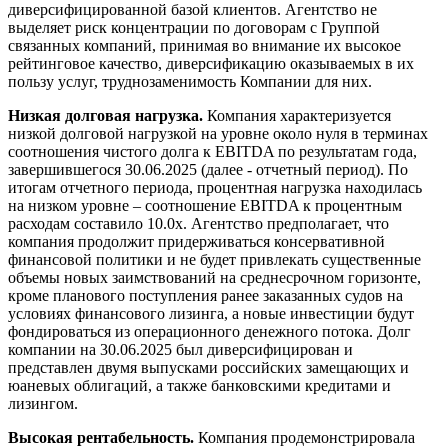
диверсифицированной базой клиентов. Агентство не
выделяет риск концентрации по договорам с Группой
связанных компаний, принимая во внимание их высокое
рейтинговое качество, диверсификацию оказываемых в их
пользу услуг, труднозаменимость Компании для них.
Низкая долговая нагрузка.
Компания характеризуется
низкой долговой нагрузкой на уровне около нуля в терминах
соотношения чистого долга к EBITDA по результатам года,
завершившегося 30.06.2025 (далее - отчетный период). По
итогам отчетного периода, процентная нагрузка находилась
на низком уровне – соотношение EBITDA к процентным
расходам составило 10.0х. Агентство предполагает, что
компания продолжит придерживаться консервативной
финансовой политики и не будет привлекать существенные
объемы новых заимствований на среднесрочном горизонте,
кроме планового поступления ранее заказанных судов на
условиях финансового лизинга, а новые инвестиции будут
фондироваться из операционного денежного потока. Долг
компании на 30.06.2025 был диверсифицирован и
представлен двумя выпусками российских замещающих и
юаневых облигаций, а также банковскими кредитами и
лизингом.
Высокая рентабельность.
Компания продемонстрировала