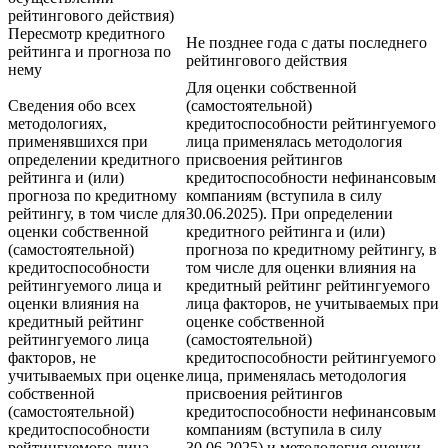
рейтингового действия)
Пересмотр кредитного
Не позднее года с даты последнего
рейтинга и прогноза по
рейтингового действия
нему
Для оценки собственной
Сведения обо всех
(самостоятельной)
методологиях,
кредитоспособности рейтингуемого
применявшихся при
лица применялась методология
определении кредитного
присвоения рейтингов
рейтинга и (или)
кредитоспособности нефинансовым
прогноза по кредитному
компаниям (вступила в силу
рейтингу, в том числе для
30.06.2025). При определении
оценки собственной
кредитного рейтинга и (или)
(самостоятельной)
прогноза по кредитному рейтингу, в
кредитоспособности
том числе для оценки влияния на
рейтингуемого лица и
кредитный рейтинг рейтингуемого
оценки влияния на
лица факторов, не учитываемых при
кредитный рейтинг
оценке собственной
рейтингуемого лица
(самостоятельной)
факторов, не
кредитоспособности рейтингуемого
учитываемых при оценке
лица, применялась методология
собственной
присвоения рейтингов
(самостоятельной)
кредитоспособности нефинансовым
кредитоспособности
компаниям (вступила в силу
рейтингуемого лица
30.06.2025) и методология оценки