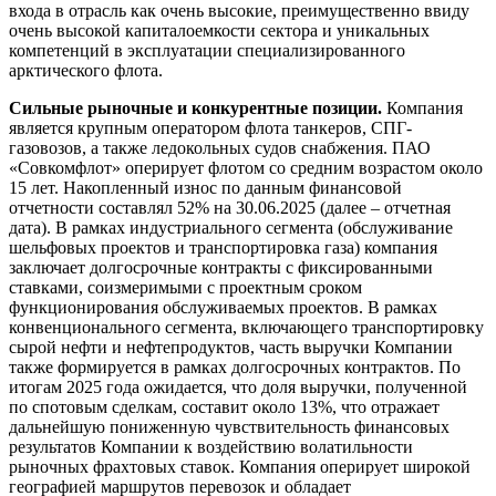
входа в отрасль как очень высокие, преимущественно ввиду
очень высокой капиталоемкости сектора и уникальных
компетенций в эксплуатации специализированного
арктического флота.
Сильные рыночные и конкурентные позиции.
Компания
является крупным оператором флота танкеров, СПГ-
газовозов, а также ледокольных судов снабжения. ПАО
«Совкомфлот» оперирует флотом со средним возрастом около
15 лет. Накопленный износ по данным финансовой
отчетности составлял 52% на 30.06.2025 (далее – отчетная
дата). В рамках индустриального сегмента (обслуживание
шельфовых проектов и транспортировка газа) компания
заключает долгосрочные контракты с фиксированными
ставками, соизмеримыми с проектным сроком
функционирования обслуживаемых проектов. В рамках
конвенционального сегмента, включающего транспортировку
сырой нефти и нефтепродуктов, часть выручки Компании
также формируется в рамках долгосрочных контрактов. По
итогам 2025 года ожидается, что доля выручки, полученной
по спотовым сделкам, составит около 13%, что отражает
дальнейшую пониженную чувствительность финансовых
результатов Компании к воздействию волатильности
рыночных фрахтовых ставок. Компания оперирует широкой
географией маршрутов перевозок и обладает