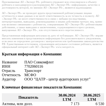
Присваиваемые АО «Эксперт РА» рейтинги отражают всю относящуюся к объекту
рейтинга и находящуюся в распоряжении АО «Эксперт РА» информацию, качество и
достоверность которой, по мнению АО «Эксперт РА», являются надлежащими.
АО «Эксперт РА» не проводит аудита представленной рейтингуемыми лицами
отчётности и иных данных и не несёт ответственность за их точность и полноту. АО
«Эксперт РА» не несет ответственности в связи с любыми последствиями,
интерпретациями, выводами, рекомендациями и иными действиями третьих лиц, прямо
или косвенно связанными с рейтингом, совершенными АО «Эксперт РА» рейтинговыми
действиями, а также выводами и заключениями, содержащимися в пресс-релизах,
выпущенных АО «Эксперт РА», или отсутствием всего перечисленного.
Представленная информация актуальна на дату её публикации. АО «Эксперт РА» вправе
вносить изменения в представленную информацию без дополнительного уведомления,
если иное не определено договором с контрагентом или требованиями законодательства
РФ. Единственным источником, отражающим актуальное состояние рейтинга, является
официальный интернет-сайт АО «Эксперт РА» www.raexpert.ru.
Краткая информация о Компании:
Название
ПАО Совкомфлот
ИНН
7702060116
Отрасль
Транспорт
Отчетность
МСФО
Аудитор
ООО "ЦАТР - центр аудиторских услуг"
Ключевые финансовые показатели Компании:
30.06.2024
30.06.2025
Показатель
LTM
LTM
Активы, млн долл.
7 173
6 530