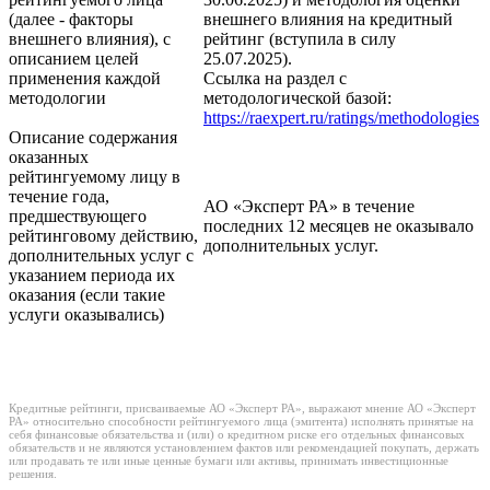
(далее - факторы
внешнего влияния на кредитный
внешнего влияния), с
рейтинг (вступила в силу
описанием целей
25.07.2025).
применения каждой
Ссылка на раздел с
методологии
методологической базой:
https://raexpert.ru/ratings/methodologies
Описание содержания
оказанных
рейтингуемому лицу в
течение года,
АО «Эксперт РА» в течение
предшествующего
последних 12 месяцев не оказывало
рейтинговому действию,
дополнительных услуг.
дополнительных услуг с
указанием периода их
оказания (если такие
услуги оказывались)
Кредитные рейтинги, присваиваемые АО «Эксперт РА», выражают мнение АО «Эксперт
РА» относительно способности рейтингуемого лица (эмитента) исполнять принятые на
себя финансовые обязательства и (или) о кредитном риске его отдельных финансовых
обязательств и не являются установлением фактов или рекомендацией покупать, держать
или продавать те или иные ценные бумаги или активы, принимать инвестиционные
решения.