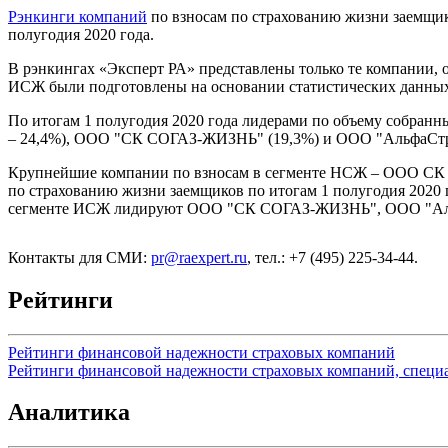
Рэнкинги компаний
по взносам по страхованию жизни заемщик
полугодия 2020 года.
В рэнкингах «Эксперт РА» представлены только те компании,
ИСЖ были подготовлены на основании статистических данных
По итогам 1 полугодия 2020 года лидерами по объему собран
– 24,4%), ООО "СК СОГАЗ-ЖИЗНЬ" (19,3%) и ООО "АльфаСтра
Крупнейшие компании по взносам в сегменте НСЖ – ООО СК
по страхованию жизни заемщиков по итогам 1 полугодия 202
сегменте ИСЖ лидируют ООО "СК СОГАЗ-ЖИЗНЬ", ООО "Альф
Контакты для СМИ:
pr@raexpert.ru
, тел.: +7 (495) 225-34-44.
Рейтинги
Рейтинги финансовой надежности страховых компаний
Рейтинги финансовой надежности страховых компаний, специ
Аналитика