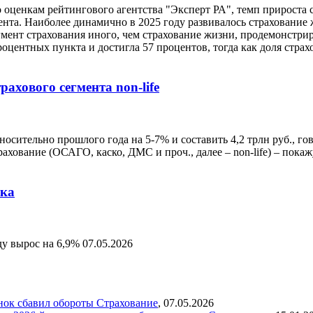
 оценкам рейтингового агентства "Эксперт РА", темп прироста с
цента. Наиболее динамично в 2025 году развивалось страхование 
егмент страхования иного, чем страхование жизни, продемонстрир
оцентных пункта и достигла 57 процентов, тогда как доля страх
ахового сегмента non-life
осительно прошлого года на 5-7% и составить 4,2 трлн руб., гов
ахование (ОСАГО, каско, ДМС и проч., далее – non-life) – пок
нка
ду вырос на 6,9%
07.05.2026
ынок сбавил обороты
Страхование
,
07.05.2026