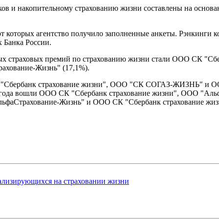
ов и накопительному страхованию жизни составлены на основан
 от которых агентство получило заполненные анкеты. Рэнкинги 
 Банка России.
ных страховых премий по страхованию жизни стали ООО СК "Сбе
хование-Жизнь" (17,1%).
 "Сбербанк страхование жизни", ООО "СК СОГАЗ-ЖИЗНЬ" и ОО
0 года вошли ООО СК "Сбербанк страхование жизни", ООО "Ал
аСтрахование-Жизнь" и ООО СК "Сбербанк страхование жиз
ализирующихся на страховании жизни