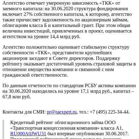
Агентство отмечает умеренную зависимость «ТКК» от
заемного капитала: на 30.06.2020 структура фондирования
включает 27% собственного капитала, к которому, агентство
также причисляет задолженность по акционерным займам,
облигациям класса Б и капитальный грант. При этом общая
величина инвестиций, привлеченных в проект, оценивается
агентством на уровне 14,4 млрд руб.
Агентство положительно оценивает стабильную структуру
собственности «ТКК», представители крупнейших
акционеров заседают в Совете директоров. Поддержку
рейтингу оказывает достаточный уровень страховой защиты в
отношении имущества компании и связанной с ним
гражданской ответственности.
По данным отчетности по стандартам РСБУ активы компании
на 30.06.2020 находились на уровне 17,1 млрд руб., капитал –
67,8 млн руб.
Контакты для СМИ:
pr@raexpert.ru
, тел.: +7 (495) 225-34-44.
Кредитный рейтинг облигационного займа ООО
«Транспортная концессионная компания» класса А1,
RU000A0JWU31
был впервые опубликован 30.06.2017.