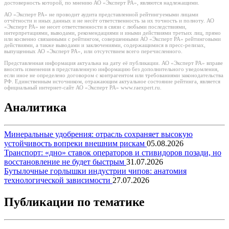
достоверность которой, по мнению АО «Эксперт РА», являются надлежащими.
АО «Эксперт РА» не проводит аудита представленной рейтингуемыми лицами
отчётности и иных данных и не несёт ответственность за их точность и полноту. АО
«Эксперт РА» не несет ответственности в связи с любыми последствиями,
интерпретациями, выводами, рекомендациями и иными действиями третьих лиц, прямо
или косвенно связанными с рейтингом, совершенными АО «Эксперт РА» рейтинговыми
действиями, а также выводами и заключениями, содержащимися в пресс-релизах,
выпущенных АО «Эксперт РА», или отсутствием всего перечисленного.
Представленная информация актуальна на дату её публикации. АО «Эксперт РА» вправе
вносить изменения в представленную информацию без дополнительного уведомления,
если иное не определено договором с контрагентом или требованиями законодательства
РФ. Единственным источником, отражающим актуальное состояние рейтинга, является
официальный интернет-сайт АО «Эксперт РА» www.raexpert.ru.
Аналитика
Минеральные удобрения: отрасль сохраняет высокую
устойчивость вопреки внешним рискам
05.08.2026
Транспорт: «дно» ставок операторов и стивидоров позади, но
восстановление не будет быстрым
31.07.2026
Бутылочные горлышки индустрии чипов: анатомия
технологической зависимости
27.07.2026
Публикации по тематике