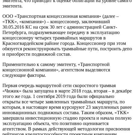
эмитента, что приводит к оценке облигаций на уровне самого
эмитента.
ООО «Транспортная концессионная компания» (далее –
«ТКК», «компания») – концессионер, заключивший
30.05.2016 КС на срок 30 лет с администрацией Санкт-
Петербурга, подразумевающее передачу в эксплуатацию
концессионеру четырех трамвайных маршрутов в
Красногвардейском районе города. Концессионер при этом
обязуется реконструировать трамвайные пути, построить депо
и приобрести подвижной состав.
Применительно к самому эмитенту, «Транспортной
концессионной компании», агентством выделяются
следующие факторы.
Первая очередь маршрутной сети скоростного трамвая
«Чижик» была запущена в марте 2018 года, вторая – в декабре
этого же года. 1 сентября 2019 года были официально
открыты все четыре заявленных трамвайных маршрута, по
которым, в настоящее время курсируют 23 закупленных ранее
инновационных подвижных состава. Таким образом, «ТКК»
завершила инвестиционную стадию проекта и начала полную
эксплуатацию объекта, что позитивно оценивается
агентством. В рамках действующей методологии присвоения
рейтингов кредитоспособности проектным компаниям