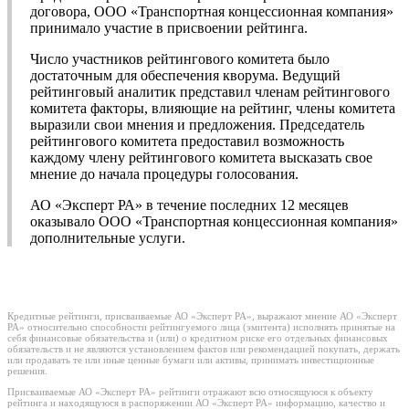
договора, ООО «Транспортная концессионная компания»
принимало участие в присвоении рейтинга.
Число участников рейтингового комитета было
достаточным для обеспечения кворума. Ведущий
рейтинговый аналитик представил членам рейтингового
комитета факторы, влияющие на рейтинг, члены комитета
выразили свои мнения и предложения. Председатель
рейтингового комитета предоставил возможность
каждому члену рейтингового комитета высказать свое
мнение до начала процедуры голосования.
АО «Эксперт РА» в течение последних 12 месяцев
оказывало ООО «Транспортная концессионная компания»
дополнительные услуги.
Кредитные рейтинги, присваиваемые АО «Эксперт РА», выражают мнение АО «Эксперт
РА» относительно способности рейтингуемого лица (эмитента) исполнять принятые на
себя финансовые обязательства и (или) о кредитном риске его отдельных финансовых
обязательств и не являются установлением фактов или рекомендацией покупать, держать
или продавать те или иные ценные бумаги или активы, принимать инвестиционные
решения.
Присваиваемые АО «Эксперт РА» рейтинги отражают всю относящуюся к объекту
рейтинга и находящуюся в распоряжении АО «Эксперт РА» информацию, качество и