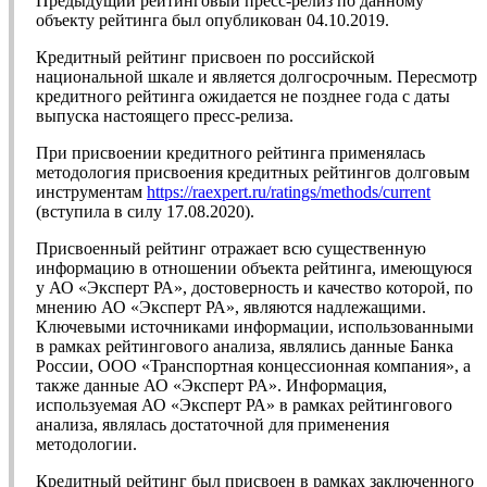
Предыдущий рейтинговый пресс-релиз по данному
объекту рейтинга был опубликован 04.10.2019.
Кредитный рейтинг присвоен по российской
национальной шкале и является долгосрочным. Пересмотр
кредитного рейтинга ожидается не позднее года с даты
выпуска настоящего пресс-релиза.
При присвоении кредитного рейтинга применялась
методология присвоения кредитных рейтингов долговым
инструментам
https://raexpert.ru/ratings/methods/current
(вступила в силу 17.08.2020).
Присвоенный рейтинг отражает всю существенную
информацию в отношении объекта рейтинга, имеющуюся
у АО «Эксперт РА», достоверность и качество которой, по
мнению АО «Эксперт РА», являются надлежащими.
Ключевыми источниками информации, использованными
в рамках рейтингового анализа, являлись данные Банка
России, ООО «Транспортная концессионная компания», а
также данные АО «Эксперт РА». Информация,
используемая АО «Эксперт РА» в рамках рейтингового
анализа, являлась достаточной для применения
методологии.
Кредитный рейтинг был присвоен в рамках заключенного