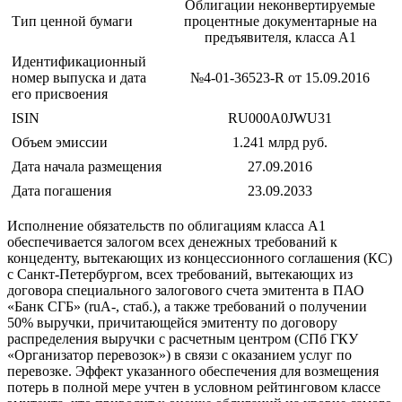
Облигации неконвертируемые
Тип ценной бумаги
процентные документарные на
предъявителя, класса А1
Идентификационный
номер выпуска и дата
№4-01-36523-R от 15.09.2016
его присвоения
ISIN
RU000A0JWU31
Объем эмиссии
1.241 млрд руб.
Дата начала размещения
27.09.2016
Дата погашения
23.09.2033
Исполнение обязательств по облигациям класса А1
обеспечивается залогом всех денежных требований к
концеденту, вытекающих из концессионного соглашения (КС)
с Санкт-Петербургом, всех требований, вытекающих из
договора специального залогового счета эмитента в ПАО
«Банк СГБ» (ruA-, стаб.), а также требований о получении
50% выручки, причитающейся эмитенту по договору
распределения выручки с расчетным центром (СПб ГКУ
«Организатор перевозок») в связи с оказанием услуг по
перевозке. Эффект указанного обеспечения для возмещения
потерь в полной мере учтен в условном рейтинговом классе