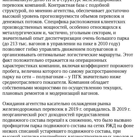
перевозок компаний. Контрактная база с подобной
структурой, по мнению агентства, обеспечивает достаточно
высокий уровень прогнозируемости объемов перевозок и
денежных потоков. Специфика расположения клиентских
производственных мощностей, особенно относящихся к
металлургическим и, частично, угольным секторам, и
значительный опыт диспетчеризации очень большого парка
(до 213 тыс. вагонов в управлении на пике в 2010 году)
позволяют гибко управлять движением полувагонов и
организовывать оптимальные логистические маршруты. Этот
факт положительно отражается на операционных
характеристиках компании, включая коэффициент порожнего
пробега, величина которого по самому распространенному
парку на сети – полувагонам – у ПГК значительно ниже
среднеотраслевого показателя. Компания обладает
собственными мощностями по осуществлению текущих,
плановых ремонтов и модернизаций вагонов.
Ожидания агентства касательно охлаждения рынка
железнодорожных перевозок в 2019 г. оправдались. В 2019 г.
неорганический рост доходностей предоставления
подвижного состава перешёл к снижению, что было вызвано
профицитом парка подвижного состава на сетях РЖД на фоне
низких списаний устаревшего подвижного состава, при
высокой загрузке крупнейших вагоностроительных заводов и