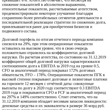
превышает 8%. Агентство отмечает, что несмотря на
снижение показателей в абсолютном выражении,
относительные показатели, рассчитываемые агентством,
продемонстрировали некоторое улучшение благодаря
сохранению более рентабельных сегментов деятельности и
последовательной реализации стратегии по снижению долга,
привлекавшегося ранее для приобретения бизнесов и
подвижного состава.
Долговой портфель по итогам отчетного периода компании
снизился на 29%, при этом операционные показатели
оставались на высоком уровне, что в свою очередь
положительно отразилось на коэффициентах долговой
нагрузки. По расчетам агентства, по состоянию на 31.12.2019
коэффициент общей долговой нагрузки характеризовался
соотношением долга к EBITDA за 2019 год на уровне 0.5,
CFO за аналогичный период покрывал 172% долговых
обязательств, FFO – 178%. Операционные показатели ПГК в
высокой степени покрывают долговые и лизинговые платежи
на горизонте 12 месяцев с отчётной даты: совокупные
выплаты по долгу в 2020 году соответствуют 0.3 EBITDA
2019 года и покрываются CFO и FCF за аналогичный период
на 297% и 149% соответственно. Стоит отметить, что на
31.12.2019 компания обладает весомым запасом ликвидности:
денежные средства и их эквиваленты в размере 36 млрд руб.