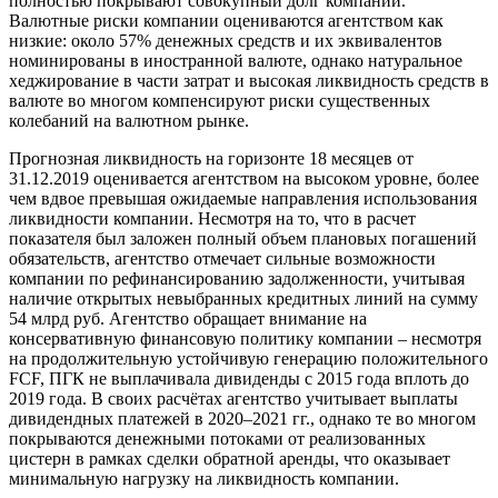
полностью покрывают совокупный долг компании.
Валютные риски компании оцениваются агентством как
низкие: около 57% денежных средств и их эквивалентов
номинированы в иностранной валюте, однако натуральное
хеджирование в части затрат и высокая ликвидность средств в
валюте во многом компенсируют риски существенных
колебаний на валютном рынке.
Прогнозная ликвидность на горизонте 18 месяцев от
31.12.2019 оценивается агентством на высоком уровне, более
чем вдвое превышая ожидаемые направления использования
ликвидности компании. Несмотря на то, что в расчет
показателя был заложен полный объем плановых погашений
обязательств, агентство отмечает сильные возможности
компании по рефинансированию задолженности, учитывая
наличие открытых невыбранных кредитных линий на сумму
54 млрд руб. Агентство обращает внимание на
консервативную финансовую политику компании – несмотря
на продолжительную устойчивую генерацию положительного
FCF, ПГК не выплачивала дивиденды с 2015 года вплоть до
2019 года. В своих расчётах агентство учитывает выплаты
дивидендных платежей в 2020–2021 гг., однако те во многом
покрываются денежными потоками от реализованных
цистерн в рамках сделки обратной аренды, что оказывает
минимальную нагрузку на ликвидность компании.