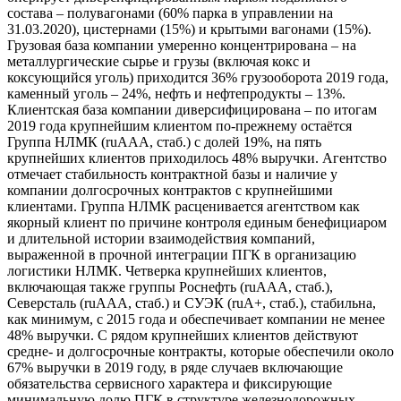
состава – полувагонами (60% парка в управлении на
31.03.2020), цистернами (15%) и крытыми вагонами (15%).
Грузовая база компании умеренно концентрирована – на
металлургические сырье и грузы (включая кокс и
коксующийся уголь) приходится 36% грузооборота 2019 года,
каменный уголь – 24%, нефть и нефтепродукты – 13%.
Клиентская база компании диверсифицирована – по итогам
2019 года крупнейшим клиентом по-прежнему остаётся
Группа НЛМК (ruAAA, стаб.) с долей 19%, на пять
крупнейших клиентов приходилось 48% выручки. Агентство
отмечает стабильность контрактной базы и наличие у
компании долгосрочных контрактов с крупнейшими
клиентами. Группа НЛМК расценивается агентством как
якорный клиент по причине контроля единым бенефициаром
и длительной истории взаимодействия компаний,
выраженной в прочной интеграции ПГК в организацию
логистики НЛМК. Четверка крупнейших клиентов,
включающая также группы Роснефть (ruAAA, стаб.),
Северсталь (ruAAA, стаб.) и СУЭК (ruA+, стаб.), стабильна,
как минимум, с 2015 года и обеспечивает компании не менее
48% выручки. С рядом крупнейших клиентов действуют
средне- и долгосрочные контракты, которые обеспечили около
67% выручки в 2019 году, в ряде случаев включающие
обязательства сервисного характера и фиксирующие
минимальную долю ПГК в структуре железнодорожных