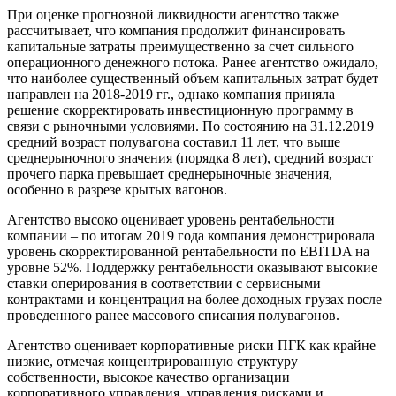
При оценке прогнозной ликвидности агентство также
рассчитывает, что компания продолжит финансировать
капитальные затраты преимущественно за счет сильного
операционного денежного потока. Ранее агентство ожидало,
что наиболее существенный объем капитальных затрат будет
направлен на 2018-2019 гг., однако компания приняла
решение скорректировать инвестиционную программу в
связи с рыночными условиями. По состоянию на 31.12.2019
средний возраст полувагона составил 11 лет, что выше
среднерыночного значения (порядка 8 лет), средний возраст
прочего парка превышает среднерыночные значения,
особенно в разрезе крытых вагонов.
Агентство высоко оценивает уровень рентабельности
компании – по итогам 2019 года компания демонстрировала
уровень скорректированной рентабельности по EBITDA на
уровне 52%. Поддержку рентабельности оказывают высокие
ставки оперирования в соответствии с сервисными
контрактами и концентрация на более доходных грузах после
проведенного ранее массового списания полувагонов.
Агентство оценивает корпоративные риски ПГК как крайне
низкие, отмечая концентрированную структуру
собственности, высокое качество организации
корпоративного управления, управления рисками и