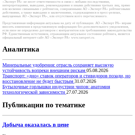
«Эксперт РА» не несет ответственности в связи с любыми последствиями,
интерпретациями, выводами, рекомендациями и иными действиями третьих лиц, прямо
или косвенно связанными с рейтингом, совершенными АО «Эксперт РА» рейтинговыми
действиями, а также выводами и заключениями, содержащимися в пресс-релизах,
выпущенных АО «Эксперт РА», или отсутствием всего перечисленного.
Представленная информация актуальна на дату её публикации. АО «Эксперт РА» вправе
вносить изменения в представленную информацию без дополнительного уведомления,
если иное не определено договором с контрагентом или требованиями законодательства
РФ. Единственным источником, отражающим актуальное состояние рейтинга, является
официальный интернет-сайт АО «Эксперт РА» www.raexpert.ru.
Аналитика
Минеральные удобрения: отрасль сохраняет высокую
устойчивость вопреки внешним рискам
05.08.2026
Транспорт: «дно» ставок операторов и стивидоров позади, но
восстановление не будет быстрым
31.07.2026
Бутылочные горлышки индустрии чипов: анатомия
технологической зависимости
27.07.2026
Публикации по тематике
Добыча оказалась в цене