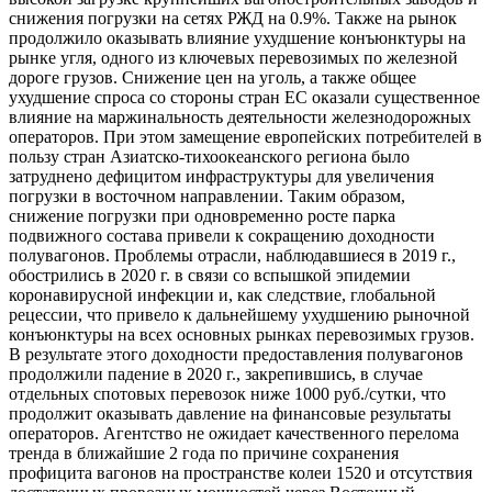
снижения погрузки на сетях РЖД на 0.9%. Также на рынок
продолжило оказывать влияние ухудшение конъюнктуры на
рынке угля, одного из ключевых перевозимых по железной
дороге грузов. Снижение цен на уголь, а также общее
ухудшение спроса со стороны стран ЕС оказали существенное
влияние на маржинальность деятельности железнодорожных
операторов. При этом замещение европейских потребителей в
пользу стран Азиатско-тихоокеанского региона было
затруднено дефицитом инфраструктуры для увеличения
погрузки в восточном направлении. Таким образом,
снижение погрузки при одновременно росте парка
подвижного состава привели к сокращению доходности
полувагонов. Проблемы отрасли, наблюдавшиеся в 2019 г.,
обострились в 2020 г. в связи со вспышкой эпидемии
коронавирусной инфекции и, как следствие, глобальной
рецессии, что привело к дальнейшему ухудшению рыночной
конъюнктуры на всех основных рынках перевозимых грузов.
В результате этого доходности предоставления полувагонов
продолжили падение в 2020 г., закрепившись, в случае
отдельных спотовых перевозок ниже 1000 руб./сутки, что
продолжит оказывать давление на финансовые результаты
операторов. Агентство не ожидает качественного перелома
тренда в ближайшие 2 года по причине сохранения
профицита вагонов на пространстве колеи 1520 и отсутствия