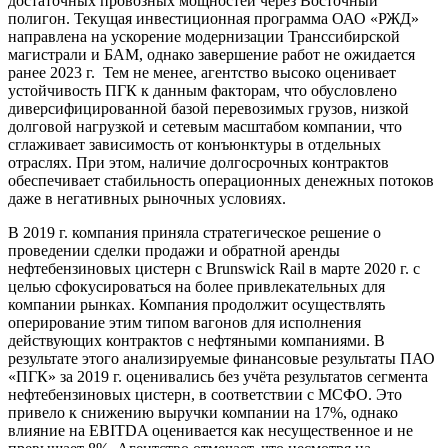
достаточных провозных мощностей через Восточный
полигон. Текущая инвестиционная программа ОАО «РЖД»
направлена на ускорение модернизации Транссибирской
магистрали и БАМ, однако завершение работ не ожидается
ранее 2023 г. Тем не менее, агентство высоко оценивает
устойчивость ПГК к данным факторам, что обусловлено
диверсифицированной базой перевозимых грузов, низкой
долговой нагрузкой и сетевым масштабом компании, что
сглаживает зависимость от конъюнктуры в отдельных
отраслях. При этом, наличие долгосрочных контрактов
обеспечивает стабильность операционных денежных потоков
даже в негативных рыночных условиях.
В 2019 г. компания приняла стратегическое решение о
проведении сделки продажи и обратной аренды
нефтебензиновых цистерн с Brunswick Rail в марте 2020 г. с
целью сфокусироваться на более привлекательных для
компании рынках. Компания продолжит осуществлять
оперирование этим типом вагонов для исполнения
действующих контрактов с нефтяными компаниями. В
результате этого анализируемые финансовые результаты ПАО
«ПГК» за 2019 г. оценивались без учёта результатов сегмента
нефтебензиновых цистерн, в соответствии с МСФО. Это
привело к снижению выручки компании на 17%, однако
влияние на EBITDA оценивается как несущественное и не