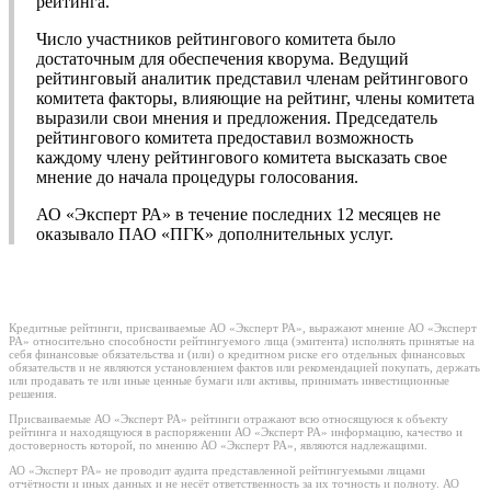
рейтинга.
Число участников рейтингового комитета было
достаточным для обеспечения кворума. Ведущий
рейтинговый аналитик представил членам рейтингового
комитета факторы, влияющие на рейтинг, члены комитета
выразили свои мнения и предложения. Председатель
рейтингового комитета предоставил возможность
каждому члену рейтингового комитета высказать свое
мнение до начала процедуры голосования.
АО «Эксперт РА» в течение последних 12 месяцев не
оказывало ПАО «ПГК» дополнительных услуг.
Кредитные рейтинги, присваиваемые АО «Эксперт РА», выражают мнение АО «Эксперт
РА» относительно способности рейтингуемого лица (эмитента) исполнять принятые на
себя финансовые обязательства и (или) о кредитном риске его отдельных финансовых
обязательств и не являются установлением фактов или рекомендацией покупать, держать
или продавать те или иные ценные бумаги или активы, принимать инвестиционные
решения.
Присваиваемые АО «Эксперт РА» рейтинги отражают всю относящуюся к объекту
рейтинга и находящуюся в распоряжении АО «Эксперт РА» информацию, качество и
достоверность которой, по мнению АО «Эксперт РА», являются надлежащими.
АО «Эксперт РА» не проводит аудита представленной рейтингуемыми лицами
отчётности и иных данных и не несёт ответственность за их точность и полноту. АО