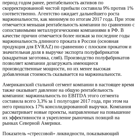
период годом ранее, рентабельность активов по
скорректированной чистой прибыли составила 9% против 1%
соответственно. Агентство ожидает дальнейшего роста
маржинальности, как минимум по итогам 2017 года. При этом
отмечается меньшая рентабельность компании по сравнению с
сопоставимыми металлургическими компаниями в РФ. В
качестве причин отмечается более низкая за последние годы
маржинальность длинного проката в России (основная
продукция для EVRAZ) по сравнению с плоским прокатом и
значительная доля в выручке экспорта полуфабрикатов
(квадратная заготовка, сляб). Производство полуфабрикатов
позволяет компании дозагружать имеющиеся
производственные мощности, но их менее высокая
добавленная стоимость сказывается на маржинальности.
Американский стальной сегмент компании в настоящее время
также оказывает давление на общую рентабельность
компании: маржинальность по EBITDA этого сегмента
составила всего 3,3% за 1 полугодие 2017 года, при этом на
него пришлось 17% консолидированной выручки. Компания
рассматривает новые проекты, направленные на повышение
их эффективности и укрепление рыночных позиций на
рынках Северной Америки.
Показатель «стрессовой» ликвидности, показывающий