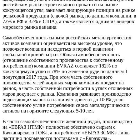
российском рынке строительного проката и на рынке
коксующегося угля, занимает лидирующие позиции на рынке
рельсовой продукции (с долей рынка, по данным компании, в
72% в РФ и 32% в США), а также является одним из лидеров
мирового рынка ванадия.
Самообеспеченность сырьем российских металлургических
активов компании оценивается на высоком уровне, что
позволяет компании находиться в первой квантили
глобальной кривой затрат. Общая самообеспеченность
(отношение собственного производства к собственному
потреблению) компании EVRAZ составляет 182% по
коксующемуся углю и 78% по железной руде по данным 1
полугодия 2017 года. При этом часть собственного
производства углей жирных марок компания продает на
рынок, а часть собственной потребности в углях отощенных
марок докупает с рынка. Компания развивает производство
недостающих марок и планирует довести до 100% долю
собственного угля в потреблении своих металлургических
активов на горизонте следующих 5-10 лет.
В части самообеспеченности железной рудой, производство
на «ЕВРАЗ НТМК» полностью обеспечено сырьем с
Качканарского ГОКа, а потребности «ЕВРАЗ ЗСМК» лишь
частично покрываются поставками с «Евразруда».