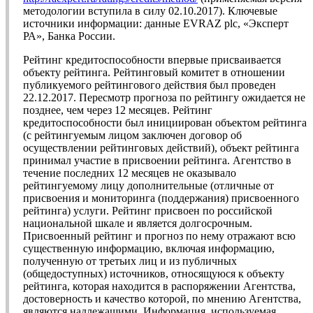
методологии вступила в силу 02.10.2017). Ключевые
источники информации: данные EVRAZ plc, «Эксперт
РА», Банка России.
Рейтинг кредитоспособности впервые присваивается
объекту рейтинга. Рейтинговый комитет в отношении
публикуемого рейтингового действия был проведен
22.12.2017. Пересмотр прогноза по рейтингу ожидается не
позднее, чем через 12 месяцев. Рейтинг
кредитоспособности был инициирован объектом рейтинга
(с рейтингуемым лицом заключен договор об
осуществлении рейтинговых действий), объект рейтинга
принимал участие в присвоении рейтинга. Агентство в
течение последних 12 месяцев не оказывало
рейтингуемому лицу дополнительные (отличные от
присвоения и мониторинга (поддержания) присвоенного
рейтинга) услуги. Рейтинг присвоен по российской
национальной шкале и является долгосрочным.
Присвоенный рейтинг и прогноз по нему отражают всю
существенную информацию, включая информацию,
полученную от третьих лиц и из публичных
(общедоступных) источников, относящуюся к объекту
рейтинга, которая находится в распоряжении Агентства,
достоверность и качество которой, по мнению Агентства,
являются надлежащими. Информация, используемая