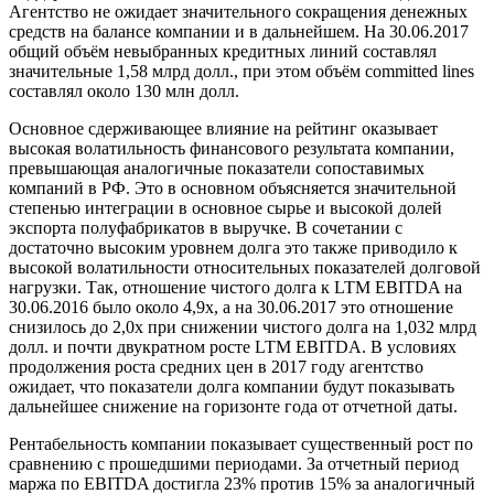
Агентство не ожидает значительного сокращения денежных
средств на балансе компании и в дальнейшем. На 30.06.2017
общий объём невыбранных кредитных линий составлял
значительные 1,58 млрд долл., при этом объём committed lines
составлял около 130 млн долл.
Основное сдерживающее влияние на рейтинг оказывает
высокая волатильность финансового результата компании,
превышающая аналогичные показатели сопоставимых
компаний в РФ. Это в основном объясняется значительной
степенью интеграции в основное сырье и высокой долей
экспорта полуфабрикатов в выручке. В сочетании с
достаточно высоким уровнем долга это также приводило к
высокой волатильности относительных показателей долговой
нагрузки. Так, отношение чистого долга к LTM EBITDA на
30.06.2016 было около 4,9х, а на 30.06.2017 это отношение
снизилось до 2,0х при снижении чистого долга на 1,032 млрд
долл. и почти двукратном росте LTM EBITDA. В условиях
продолжения роста средних цен в 2017 году агентство
ожидает, что показатели долга компании будут показывать
дальнейшее снижение на горизонте года от отчетной даты.
Рентабельность компании показывает существенный рост по
сравнению с прошедшими периодами. За отчетный период
маржа по EBITDA достигла 23% против 15% за аналогичный