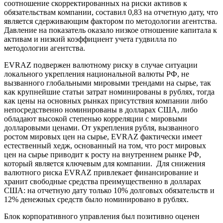
соотношение скорректированных на риски активов к
обязательствам компании, составил 0,83 на отчетную дату, что
является сдерживающим фактором по методологии агентства.
Давление на показатель оказало низкое отношение капитала к
активам и низкий коэффициент учета гудвилла по
методологии агентства.
EVRAZ подвержен валютному риску в случае ситуации
локального укрепления национальной валюты РФ, не
вызванного глобальными мировыми трендами на сырье, так
как крупнейшие статьи затрат номинированы в рублях, тогда
как цены на основных рынках присутствия компании либо
непосредственно номинированы в долларах США, либо
обладают высокой степенью корреляции с мировыми
долларовыми ценами. От укрепления рубля, вызванного
ростом мировых цен на сырье, EVRAZ фактически имеет
естественный хедж, основанный на том, что рост мировых
цен на сырье приводит к росту на внутреннем рынке РФ,
который является ключевым для компании. Для снижения
валютного риска EVRAZ привлекает финансирование и
хранит свободные средства преимущественно в долларах
США: на отчетную дату только 10% долговых обязательств и
12% денежных средств было номинировано в рублях.
Блок корпоративного управления был позитивно оценен