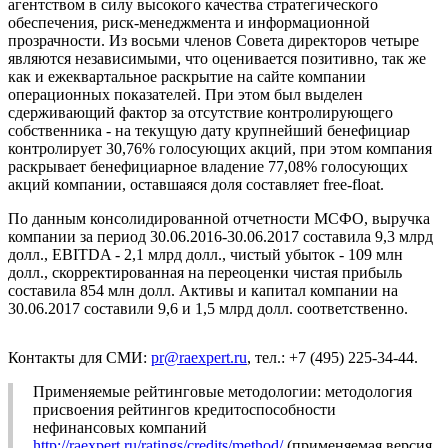
агентством в силу высокого качества стратегического
обеспечения, риск-менеджмента и информационной
прозрачности. Из восьми членов Совета директоров четыре
являются независимыми, что оценивается позитивно, так же
как и ежеквартальное раскрытие на сайте компании
операционных показателей. При этом был выделен
сдерживающий фактор за отсутствие контролирующего
собственника - на текущую дату крупнейший бенефициар
контролирует 30,76% голосующих акций, при этом компания
раскрывает бенефициарное владение 77,08% голосующих
акций компании, оставшаяся доля составляет free-float.
По данным консолидированной отчетности МСФО, выручка
компании за период 30.06.2016-30.06.2017 составила 9,3 млрд
долл., EBITDA - 2,1 млрд долл., чистый убыток - 109 млн
долл., скорректированная на переоценки чистая прибыль
составила 854 млн долл. Активы и капитал компании на
30.06.2017 составили 9,6 и 1,5 млрд долл. соответственно.
Контакты для СМИ:
pr@raexpert.ru
, тел.: +7 (495) 225-34-44.
Применяемые рейтинговые методологии: методология
присвоения рейтингов кредитоспособности
нефинансовых компаний
http://raexpert.ru/ratings/credits/method/
(применяемая версия