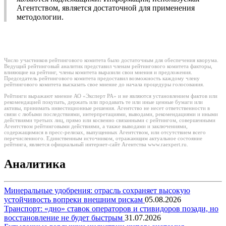
Агентством, является достаточной для применения
методологии.
Число участников рейтингового комитета было достаточным для обеспечения кворума.
Ведущий рейтинговый аналитик представил членам рейтингового комитета факторы,
влияющие на рейтинг, члены комитета выразили свои мнения и предложения.
Председатель рейтингового комитета предоставил возможность каждому члену
рейтингового комитета высказать свое мнение до начала процедуры голосования.
Рейтинги выражают мнение АО «Эксперт РА» и не являются установлением фактов или
рекомендацией покупать, держать или продавать те или иные ценные бумаги или
активы, принимать инвестиционные решения. Агентство не несет ответственности в
связи с любыми последствиями, интерпретациями, выводами, рекомендациями и иными
действиями третьих лиц, прямо или косвенно связанными с рейтингом, совершенными
Агентством рейтинговыми действиями, а также выводами и заключениями,
содержащимися в пресс-релизах, выпущенных Агентством, или отсутствием всего
перечисленного. Единственным источником, отражающим актуальное состояние
рейтинга, является официальный интернет-сайт Агентства www.raexpert.ru.
Аналитика
Минеральные удобрения: отрасль сохраняет высокую
устойчивость вопреки внешним рискам
05.08.2026
Транспорт: «дно» ставок операторов и стивидоров позади, но
восстановление не будет быстрым
31.07.2026