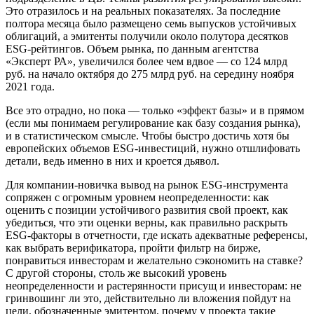
Это отразилось и на реальных показателях. За последние
полтора месяца было размещено семь выпусков устойчивых
облигаций, а эмитенты получили около полутора десятков
ESG-рейтингов. Объем рынка, по данным агентства
«Эксперт РА», увеличился более чем вдвое — со 124 млрд
руб. на начало октября до 275 млрд руб. на середину ноября
2021 года.
Все это отрадно, но пока — только «эффект базы» и в прямом
(если мы понимаем регулирование как базу создания рынка),
и в статистическом смысле. Чтобы быстро достичь хотя бы
европейских объемов ESG-инвестиций, нужно отшлифовать
детали, ведь именно в них и кроется дьявол.
Для компании-новичка вывод на рынок ESG-инструмента
сопряжен с огромным уровнем неопределенности: как
оценить с позиции устойчивого развития свой проект, как
убедиться, что эти оценки верны, как правильно раскрыть
ESG-факторы в отчетности, где искать адекватные референсы,
как выбрать верификатора, пройти фильтр на бирже,
понравиться инвесторам и желательно сэкономить на ставке?
С другой стороны, столь же высокий уровень
неопределенности и растерянности присущ и инвесторам: не
гринвошинг ли это, действительно ли вложения пойдут на
цели, обозначенные эмитентом, почему у проекта такие