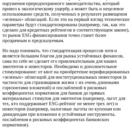
нарушения природоохранного законодательства, который
привел к экологическому ущербу, а может быть и нецелевое
использование средств, полученных в результате размещения
«зеленых» облигаций. Если эти на первый взгляд технические
параметры будут стандартизированы (например, так, как это
сделано для кредитных рейтингов в соответствующем законе),
то рынок ESG-финансирования точно станет более
прозрачным и предсказуемым.
Но надо понимать, что стандартизация процессов хотя и
является большим благом для рынка устойчивых финансов,
сама по себе не сделает его привлекательным для наших
эмитентов и инвесторов. Необходимо и дополнительное
стимулирование: от квот на приобретение верифицированных
«зеленых» облигаций для институциональных инвесторов (в
частности для страховщиков жизни с их очень длинными
горизонтами вложений) и послаблений в рисковых
коэффициентах нормативов для банков до прямых
материальных стимулов для эмитентов (например, льгот для
тех, кто поддерживает ESG-рейтинг не менее трех лет) и
инвесторов (например, налоговые льготы по купонам или
дивидендам при вложении в устойчивые инструменты,
послабления в рисковых коэффициентах банковских
нормативов).