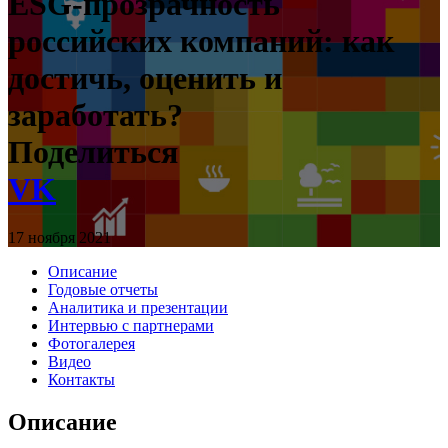
ESG-прозрачность
российских компаний: как
достичь, оценить и
заработать?
Поделиться
VK
17 ноября 2021
Описание
Годовые отчеты
Аналитика и презентации
Интервью с партнерами
Фотогалерея
Видео
Контакты
Описание