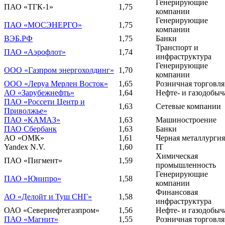
Генерирующие
ПАО «ТГК-1»
1,75
компании
Генерирующие
ПАО «МОСЭНЕРГО»
1,75
компании
ВЭБ.РФ
1,75
Банки
Транспорт и
ПАО «Аэрофлот»
1,74
инфраструктура
Генерирующие
ООО «Газпром энергохолдинг»
1,70
компании
ООО «Леруа Мерлен Восток»
1,65
Розничная торговля
АО «Зарубежнефть»
1,64
Нефте- и газодобыч
ПАО «Россети Центр и
1,63
Сетевые компании
Приволжье»
ПАО «КАМАЗ»
1,63
Машиностроение
ПАО Сбербанк
1,63
Банки
АО «ОМК»
1,61
Черная металлургия
Yandex N.V.
1,60
IT
Химическая
ПАО «Пигмент»
1,59
промышленность
Генерирующие
ПАО «Юнипро»
1,58
компании
Финансовая
АО «Делойт и Туш СНГ»
1,58
инфраструктура
ОАО «Севернефтегазпром»
1,56
Нефте- и газодобыч
ПАО «Магнит»
1,55
Розничная торговля