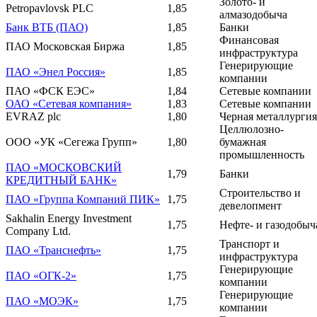
Золото- и
Petropavlovsk PLC
1,85
алмазодобыча
Банк ВТБ (ПАО)
1,85
Банки
Финансовая
ПАО Московская Биржа
1,85
инфраструктура
Генерирующие
ПАО «Энел Россия»
1,85
компании
ПАО «ФСК ЕЭС»
1,84
Сетевые компании
ОАО «Сетевая компания»
1,83
Сетевые компании
EVRAZ plc
1,80
Черная металлургия
Целлюлозно-
ООО «УК «Сегежа Групп»
1,80
бумажная
промышленность
ПАО «МОСКОВСКИЙ
1,79
Банки
КРЕДИТНЫЙ БАНК»
Строительство и
ПАО «Группа Компаний ПИК»
1,75
девелопмент
Sakhalin Energy Investment
1,75
Нефте- и газодобыч
Company Ltd.
Транспорт и
ПАО «Транснефть»
1,75
инфраструктура
Генерирующие
ПАО «ОГК-2»
1,75
компании
Генерирующие
ПАО «МОЭК»
1,75
компании