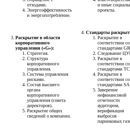
отходами.
и иные социаль
Энергоэффективность
проекты.
и энергопотребление.
Стандарты раскрыт
Раскрытие в области
Раскрытие в
корпоративного
соответствии со
управления («G»):
стандартами GR
Стратегия.
Следование ЦУР
Структура
Раскрытие в
корпоративного
соответствии со
управления.
стандартами TC
Система управления
Раскрытие в
рисками.
соответствии со
Состав высшего
стандартами SA
органа
Заверение
корпоративного
нефинансовой
управления (совета
отчетности
директоров).
аудитором,
Раскрытие общих
верификация
сведений о компании.
выбросов
парниковых газ