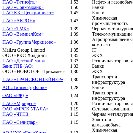
ПАО «Татнефть»
1,53
Нефте- и газодобыч
ПАО «Совкомбанк»
1,50
Банки
ПАО КБ «Центр-инвест»
1,45
Банки
Химическая
ПАО «АКРОН»
1,43
промышленность
ПАО «ТМК»
1,39
Черная металлургия
ПАО «ВымпелКом»
1,39
Телекоммуникации
Агропромышленны
ПАО «Группа Черкизово»
1,36
комплекс
Mail,ru Group Limited
1,35
IT
ООО «РКС-Холдинг»
1,35
ЖКХ
ПАО «Детский мир»
1,33
Розничная торговля
Банк ГПБ (АО)
1,33
Банки
ООО «НОВОГОР- Прикамье»
1,30
ЖКХ
Транспорт и
ПАО «ТРАНСКОНТЕЙНЕР»
1,30
инфраструктура
АО «Тинькофф Банк»
1,28
Банки
Транспорт и
ОАО «РЖД»
1,24
инфраструктура
ПАО «М,видео»
1,20
Розничная торговля
ОАО «МРСК УРАЛА»
1,19
Сетевые компании
ПАО «ЧТПЗ»
1,15
Черная металлургия
Золото- и
ПАО «Селигдар»
1,15
алмазодобыча
Химическая
АО МХК «ЕвроХим»
1,13