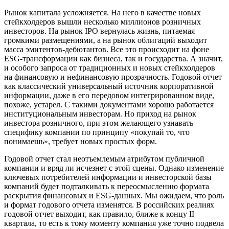
Рынок капитала усложняется. На него в качестве новых
стейкхолдеров вышли несколько миллионов розничных
инвесторов. На рынок IPO вернулась жизнь, питаемая
громкими размещениями, а на рынок облигаций выходит
масса эмитентов-дебютантов. Все это происходит на фоне
ESG-трансформации как бизнеса, так и государства. А значит,
и особого запроса от традиционных и новых стейкхолдеров
на финансовую и нефинансовую прозрачность. Годовой отчет
как классический универсальный источник корпоративной
информации, даже в его передовом интегрированном виде,
похоже, устарел. С такими документами хорошо работается
институциональным инвесторам. Но приход на рынок
инвестора розничного, при этом желающего узнавать
специфику компании по принципу «покупай то, что
понимаешь», требует новых простых форм.
Годовой отчет стал неотъемлемым атрибутом публичной
компании и вряд ли исчезнет с этой сцены. Однако изменение
ключевых потребителей информации и инвесторской базы
компаний будет подталкивать к переосмыслению формата
раскрытия финансовых и ESG-данных. Мы ожидаем, что роль
и формат годового отчета изменятся. В российских реалиях
годовой отчет выходит, как правило, ближе к концу II
квартала, то есть к тому моменту компания уже точно подвела