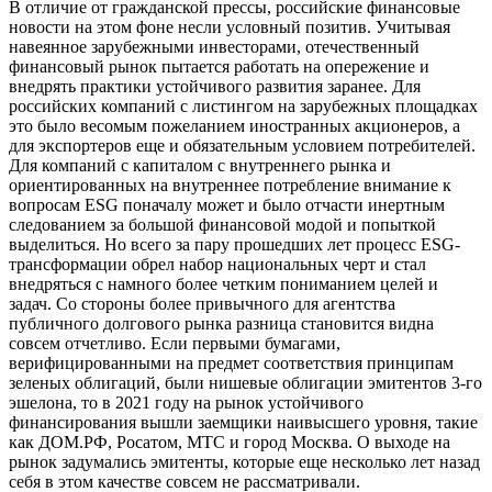
В отличие от гражданской прессы, российские финансовые
новости на этом фоне несли условный позитив. Учитывая
навеянное зарубежными инвесторами, отечественный
финансовый рынок пытается работать на опережение и
внедрять практики устойчивого развития заранее. Для
российских компаний с листингом на зарубежных площадках
это было весомым пожеланием иностранных акционеров, а
для экспортеров еще и обязательным условием потребителей.
Для компаний с капиталом с внутреннего рынка и
ориентированных на внутреннее потребление внимание к
вопросам ESG поначалу может и было отчасти инертным
следованием за большой финансовой модой и попыткой
выделиться. Но всего за пару прошедших лет процесс ESG-
трансформации обрел набор национальных черт и стал
внедряться с намного более четким пониманием целей и
задач. Со стороны более привычного для агентства
публичного долгового рынка разница становится видна
совсем отчетливо. Если первыми бумагами,
верифицированными на предмет соответствия принципам
зеленых облигаций, были нишевые облигации эмитентов 3-го
эшелона, то в 2021 году на рынок устойчивого
финансирования вышли заемщики наивысшего уровня, такие
как ДОМ.РФ, Росатом, МТС и город Москва. О выходе на
рынок задумались эмитенты, которые еще несколько лет назад
себя в этом качестве совсем не рассматривали.