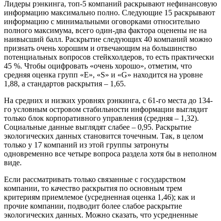
Лидеры рэнкинга, топ-5 компаний раскрывают нефинансовую
информацию максимально полно. Следующие 15 раскрывают
информацию с минимальными оговорками относительно
полного максимума, всего один-два фактора оценены не на
наивысший балл. Раскрытие следующих 40 компаний можно
признать очень хорошим и отвечающим на большинство
потенциальных вопросов стейкхолдеров, то есть практически
45 %. Чтобы оцифровать «очень хорошо», отметим, что
средняя оценка групп «E», «S» и «G» находится на уровне
1,88, а стандартов раскрытия – 1,65.
На средних и низких уровнях рэнкинга, с 61-го места до 134-
го условным островом стабильности информации выглядит
только блок корпоративного управления (средняя – 1,32).
Социальные данные выглядят слабее – 0,95. Раскрытие
экологических данных становится точечным. Так, в целом
только у 17 компаний из этой группы затронуты
одновременно все четыре вопроса раздела хотя бы в неполном
виде.
Если рассматривать только связанные с государством
компании, то качество раскрытия по основным трем
критериям приемлемое (усредненная оценка 1,46); как и
прочие компании, подводит более слабое раскрытие
экологических данных. Можно сказать, что усредненные