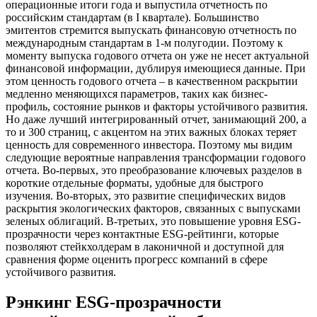
операционные итоги года и выпустила отчетность по
российским стандартам (в I квартале). Большинство
эмитентов стремится выпускать финансовую отчетность по
международным стандартам в 1-м полугодии. Поэтому к
моменту выпуска годового отчета он уже не несет актуальной
финансовой информации, дублируя имеющиеся данные. При
этом ценность годового отчета – в качественном раскрытии
медленно меняющихся параметров, таких как бизнес-
профиль, состояние рынков и факторы устойчивого развития.
Но даже лучший интегрированный отчет, занимающий 200, а
то и 300 страниц, с акцентом на этих важных блоках теряет
ценность для современного инвестора. Поэтому мы видим
следующие вероятные направления трансформации годового
отчета. Во-первых, это преобразование ключевых разделов в
короткие отдельные форматы, удобные для быстрого
изучения. Во-вторых, это развитие специфических видов
раскрытия экологических факторов, связанных с выпусками
зеленых облигаций. В-третьих, это повышение уровня ESG-
прозрачности через контактные ESG-рейтинги, которые
позволяют стейкхолдерам в лаконичной и доступной для
сравнения форме оценить прогресс компаний в сфере
устойчивого развития.
Рэнкинг ESG-прозрачности