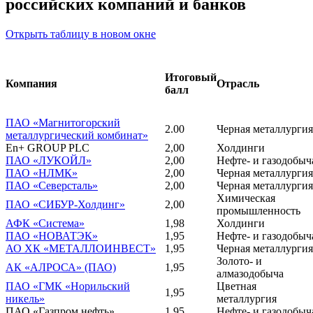
российских компаний и банков
Открыть таблицу в новом окне
Итоговый
Компания
Отрасль
балл
ПАО «Магнитогорский
2.00
Черная металлургия
металлургический комбинат»
En+ GROUP PLC
2,00
Холдинги
ПАО «ЛУКОЙЛ»
2,00
Нефте- и газодобыч
ПАО «НЛМК»
2,00
Черная металлургия
ПАО «Северсталь»
2,00
Черная металлургия
Химическая
ПАО «СИБУР-Холдинг»
2,00
промышленность
АФК «Система»
1,98
Холдинги
ПАО «НОВАТЭК»
1,95
Нефте- и газодобыч
АО ХК «МЕТАЛЛОИНВЕСТ»
1,95
Черная металлургия
Золото- и
АК «АЛРОСА» (ПАО)
1,95
алмазодобыча
ПАО «ГМК «Норильский
Цветная
1,95
никель»
металлургия
ПАО «Газпром нефть»
1,95
Нефте- и газодобыч