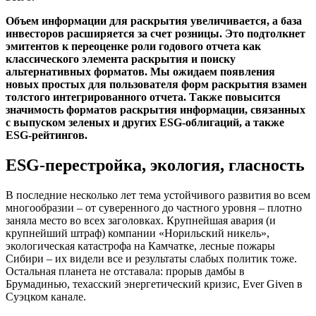
Объем информации для раскрытия увеличивается, а база
инвесторов расширяется за счет розницы. Это подтолкнет
эмитентов к переоценке роли годового отчета как
классического элемента раскрытия и поиску
альтернативных форматов. Мы ожидаем появления
новых простых для пользователя форм раскрытия взамен
толстого интегрированного отчета. Также повысится
значимость форматов раскрытия информации, связанных
с выпуском зеленых и других ESG-облигаций, а также
ESG-рейтингов.
ESG-перестройка, экология, гласность
В последние несколько лет тема устойчивого развития во всем
многообразии – от суверенного до частного уровня – плотно
заняла место во всех заголовках. Крупнейшая авария (и
крупнейший штраф) компании «Норильский никель»,
экологическая катастрофа на Камчатке, лесные пожары
Сибири – их видели все и результаты слабых политик тоже.
Остальная планета не отставала: прорыв дамбы в
Брумадинью, техасский энергетический кризис, Ever Given в
Суэцком канале.