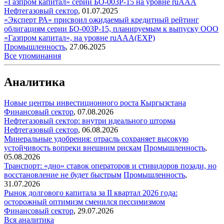
«Газпром капитал» серии БО-003Р-15 на уровне ruAAA
Нефтегазовый сектор
,
01.07.2025
«Эксперт РА» присвоил ожидаемый кредитный рейтинг
облигациям серии БО-003Р-15, планируемым к выпуску ООО
«Газпром капитал», на уровне ruAAA(EXP)
Промышленность
,
27.06.2025
Все упоминания
Аналитика
Новые центры инвестиционного роста Кыргызстана
Финансовый сектор
,
07.08.2026
Нефтегазовый сектор: внутри идеального шторма
Нефтегазовый сектор
,
06.08.2026
Минеральные удобрения: отрасль сохраняет высокую
устойчивость вопреки внешним рискам
Промышленность
,
05.08.2026
Транспорт: «дно» ставок операторов и стивидоров позади, но
восстановление не будет быстрым
Промышленность
,
31.07.2026
Рынок долгового капитала за II квартал 2026 года:
осторожный оптимизм сменился пессимизмом
Финансовый сектор
,
29.07.2026
Вся аналитика