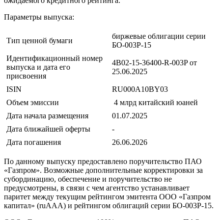
ожидаемого кредитного рейтинга.
Параметры выпуска:
биржевые облигации серии
Тип ценной бумаги
БО-003Р-15
Идентификационный номер
4B02-15-36400-R-003P от
выпуска и дата его
25.06.2025
присвоения
ISIN
RU000A10BY03
Объем эмиссии
4 млрд китайский юаней
Дата начала размещения
01.07.2025
Дата ближайшей оферты
-
Дата погашения
26.06.2026
По данному выпуску предоставлено поручительство ПАО
«Газпром». Возможные дополнительные корректировки за
субординацию, обеспечение и поручительство не
предусмотрены, в связи с чем агентство устанавливает
паритет между текущим рейтингом эмитента ООО «Газпром
капитал» (ruAAA) и рейтингом облигаций серии БО-003Р-15.