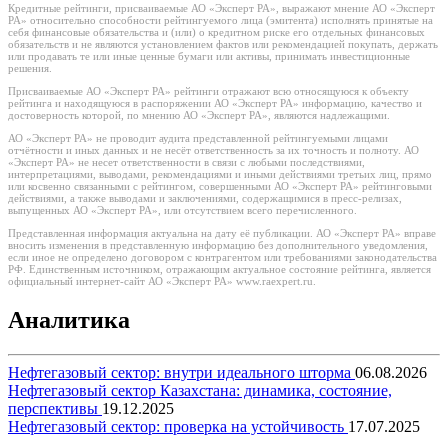
Кредитные рейтинги, присваиваемые АО «Эксперт РА», выражают мнение АО «Эксперт
РА» относительно способности рейтингуемого лица (эмитента) исполнять принятые на
себя финансовые обязательства и (или) о кредитном риске его отдельных финансовых
обязательств и не являются установлением фактов или рекомендацией покупать, держать
или продавать те или иные ценные бумаги или активы, принимать инвестиционные
решения.
Присваиваемые АО «Эксперт РА» рейтинги отражают всю относящуюся к объекту
рейтинга и находящуюся в распоряжении АО «Эксперт РА» информацию, качество и
достоверность которой, по мнению АО «Эксперт РА», являются надлежащими.
АО «Эксперт РА» не проводит аудита представленной рейтингуемыми лицами
отчётности и иных данных и не несёт ответственность за их точность и полноту. АО
«Эксперт РА» не несет ответственности в связи с любыми последствиями,
интерпретациями, выводами, рекомендациями и иными действиями третьих лиц, прямо
или косвенно связанными с рейтингом, совершенными АО «Эксперт РА» рейтинговыми
действиями, а также выводами и заключениями, содержащимися в пресс-релизах,
выпущенных АО «Эксперт РА», или отсутствием всего перечисленного.
Представленная информация актуальна на дату её публикации. АО «Эксперт РА» вправе
вносить изменения в представленную информацию без дополнительного уведомления,
если иное не определено договором с контрагентом или требованиями законодательства
РФ. Единственным источником, отражающим актуальное состояние рейтинга, является
официальный интернет-сайт АО «Эксперт РА» www.raexpert.ru.
Аналитика
Нефтегазовый сектор: внутри идеального шторма
06.08.2026
Нефтегазовый сектор Казахстана: динамика, состояние,
перспективы
19.12.2025
Нефтегазовый сектор: проверка на устойчивость
17.07.2025