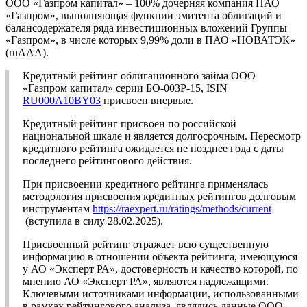
ООО «Газпром капитал» – 100% дочерняя компания ПАО
«Газпром», выполняющая функции эмитента облигаций и
балансодержателя ряда инвестиционных вложений Группы
«Газпром», в числе которых 9,99% доли в ПАО «НОВАТЭК»
(ruAAA).
Кредитный рейтинг облигационного займа ООО
«Газпром капитал» серии БО-003Р-15, ISIN
RU000A10BY03
присвоен впервые.
Кредитный рейтинг присвоен по российской
национальной шкале и является долгосрочным. Пересмотр
кредитного рейтинга ожидается не позднее года с даты
последнего рейтингового действия.
При присвоении кредитного рейтинга применялась
методология присвоения кредитных рейтингов долговым
инструментам
https://raexpert.ru/ratings/methods/current
(вступила в силу 28.02.2025).
Присвоенный рейтинг отражает всю существенную
информацию в отношении объекта рейтинга, имеющуюся
у АО «Эксперт РА», достоверность и качество которой, по
мнению АО «Эксперт РА», являются надлежащими.
Ключевыми источниками информации, использованными
в рамках рейтингового анализа, являлись данные ООО