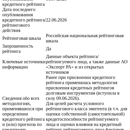
кредитного рейтинга
Дата последнего
опубликования
кредитного рейтинга/
22.06.2026
рейтингового
действия
Российская национальная рейтинговая
Рейтинговая шкала
шкала
Запрошенность
Да
рейтинга
Данные объекта рейтинга/
Ключевые источники
рейтингуемого лица, а также данные АО
информации
«Эксперт РА» и из открытых
источников
Ранее при присвоении кредитного
рейтинга применялась методология
присвоения кредитных рейтингов
долговым инструментам (вступила в
Сведения обо всех
силу 09.06.2026).
методологиях,
Для целей расчета условного
применявшихся при
рейтингового класса эмитента (в т.ч. для
определении
оценки собственной (самостоятельной)
кредитного рейтинга
кредитоспособности рейтингуемого
и (или) прогноза по
лица и оценки влияния на кредитный
кредитному
рейтинг рейтингуемого лица факторов,