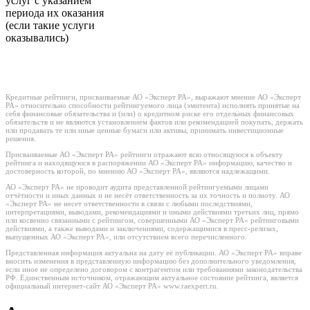
услуг с указанием
периода их оказания
(если такие услуги
оказывались)
Кредитные рейтинги, присваиваемые АО «Эксперт РА», выражают мнение АО «Эксперт
РА» относительно способности рейтингуемого лица (эмитента) исполнять принятые на
себя финансовые обязательства и (или) о кредитном риске его отдельных финансовых
обязательств и не являются установлением фактов или рекомендацией покупать, держать
или продавать те или иные ценные бумаги или активы, принимать инвестиционные
решения.
Присваиваемые АО «Эксперт РА» рейтинги отражают всю относящуюся к объекту
рейтинга и находящуюся в распоряжении АО «Эксперт РА» информацию, качество и
достоверность которой, по мнению АО «Эксперт РА», являются надлежащими.
АО «Эксперт РА» не проводит аудита представленной рейтингуемыми лицами
отчётности и иных данных и не несёт ответственность за их точность и полноту. АО
«Эксперт РА» не несет ответственности в связи с любыми последствиями,
интерпретациями, выводами, рекомендациями и иными действиями третьих лиц, прямо
или косвенно связанными с рейтингом, совершенными АО «Эксперт РА» рейтинговыми
действиями, а также выводами и заключениями, содержащимися в пресс-релизах,
выпущенных АО «Эксперт РА», или отсутствием всего перечисленного.
Представленная информация актуальна на дату её публикации. АО «Эксперт РА» вправе
вносить изменения в представленную информацию без дополнительного уведомления,
если иное не определено договором с контрагентом или требованиями законодательства
РФ. Единственным источником, отражающим актуальное состояние рейтинга, является
официальный интернет-сайт АО «Эксперт РА» www.raexpert.ru.