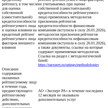
рейтингу, в том числе
не учитываемых при оценке
для оценки
собственной (самостоятельной)
собственной
кредитоспособности рейтингуемого
(самостоятельной)
лица) применялась методология
кредитоспособности
присвоения рейтингов
рейтингуемого лица
кредитоспособности финансовым
и оценки влияния на
компаниям (вступила в силу 26.01.2026),
кредитный рейтинг
методология присвоения рейтингов
рейтингуемого лица
кредитоспособности нефинансовым
факторов внешнего
компаниям (вступила в силу 26.01.2026),
влияния
а также документы, ссылки на которые
содержит применяемая методология.
Ссылка на раздел с методологической
базой:
https://raexpert.ru/ratings/methodologies
Описание
содержания
оказанных
рейтингуемому лицу
в течение года,
предшествующего
АО «Эксперт РА» в течение последних
рейтинговому
12 месяцев не оказывало
действию,
дополнительных услуг
дополнительных