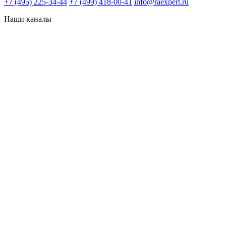
+7 (495) 225-34-44
+7 (499) 418-00-41
info@raexpert.ru
Наши каналы