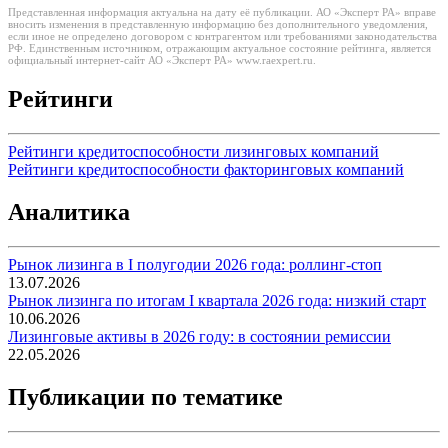
Представленная информация актуальна на дату её публикации. АО «Эксперт РА» вправе
вносить изменения в представленную информацию без дополнительного уведомления,
если иное не определено договором с контрагентом или требованиями законодательства
РФ. Единственным источником, отражающим актуальное состояние рейтинга, является
официальный интернет-сайт АО «Эксперт РА» www.raexpert.ru.
Рейтинги
Рейтинги кредитоспособности лизинговых компаний
Рейтинги кредитоспособности факторинговых компаний
Аналитика
Рынок лизинга в I полугодии 2026 года: роллинг-стоп
13.07.2026
Рынок лизинга по итогам I квартала 2026 года: низкий старт
10.06.2026
Лизинговые активы в 2026 году: в состоянии ремиссии
22.05.2026
Публикации по тематике