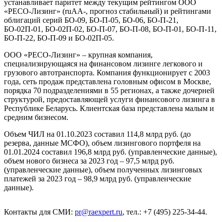
устанавливает паритет между текущим рейтингом ООО
«РЕСО-Лизинг» (ruAА-, прогноз стабильный) и рейтингами
облигаций серий БО-09, БО-П-05, БО-06, БО-П-21,
БО-02П-01, БО-02П-02, БО-П-07, БО-П-08, БО-П-01, БО-П-11,
БО-П-22, БО-П-09 и БО-02П-05.
ООО «РЕСО-Лизинг» – крупная компания,
специализирующаяся на финансовом лизинге легкового и
грузового автотранспорта. Компания функционирует с 2003
года, сеть продаж представлена головным офисом в Москве,
порядка 70 подразделениями в 55 регионах, а также дочерней
структурой, предоставляющей услуги финансового лизинга в
Республике Беларусь. Клиентская база представлена малым и
средним бизнесом.
Объем ЧИЛ на 01.10.2023 составил 114,8 млрд руб. (до
резерва, данные МСФО), объем лизингового портфеля на
01.01.2024 составил 196,8 млрд руб. (управленческие данные),
объем нового бизнеса за 2023 год – 97,5 млрд руб.
(управленческие данные), объем полученных лизинговых
платежей за 2023 год – 98,9 млрд руб. (управленческие
данные).
Контакты для СМИ:
pr@raexpert.ru
, тел.: +7 (495) 225-34-44.