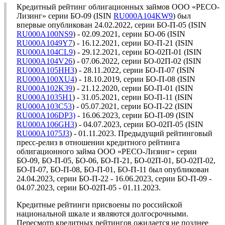
Кредитный рейтинг облигационных займов ООО «РЕСО-
Лизинг» серии БО-09 (ISIN
RU000A104KW9
) был
впервые опубликован 24.02.2022, серии БО-П-05 (ISIN
RU000A100NS9
) - 02.09.2021, серии БО-06 (ISIN
RU000A1049Y7
) - 16.12.2021, серии БО-П-21 (ISIN
RU000A104CL9
) - 29.12.2021, серии БО-02П-01 (ISIN
RU000A104V26
) - 07.06.2022, серии БО-02П-02 (ISIN
RU000A105HH3
) - 28.11.2022, серии БО-П-07 (ISIN
RU000A100XU4
) - 18.10.2019, серии БО-П-08 (ISIN
RU000A102K39
) - 21.12.2020, серии БО-П-01 (ISIN
RU000A1035H1
) - 31.05.2021, серии БО-П-11 (ISIN
RU000A103C53
) - 05.07.2021, серии БО-П-22 (ISIN
RU000A106DP3)
- 16.06.2023, серии БО-П-09 (ISIN
RU000A106GH3
) - 04.07.2023, серии БО-02П-05 (ISIN
RU000A1075J3
) - 01.11.2023. Предыдущий рейтинговый
пресс-релиз в отношении кредитного рейтинга
облигационного займа ООО «РЕСО-Лизинг» серии
БО-09, БО-П-05, БО-06, БО-П-21, БО-02П-01, БО-02П-02,
БО-П-07, БО-П-08, БО-П-01, БО-П-11 был опубликован
24.04.2023, серии БО-П-22 - 16.06.2023, серии БО-П-09 -
04.07.2023, серии БО-02П-05 - 01.11.2023.
Кредитные рейтинги присвоены по российской
национальной шкале и являются долгосрочными.
Пересмотр кредитных рейтингов ожидается не позднее