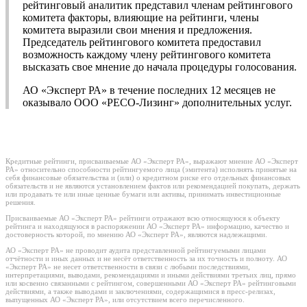
рейтинговый аналитик представил членам рейтингового
комитета факторы, влияющие на рейтинги, члены
комитета выразили свои мнения и предложения.
Председатель рейтингового комитета предоставил
возможность каждому члену рейтингового комитета
высказать свое мнение до начала процедуры голосования.
АО «Эксперт РА» в течение последних 12 месяцев не
оказывало ООО «РЕСО-Лизинг» дополнительных услуг.
Кредитные рейтинги, присваиваемые АО «Эксперт РА», выражают мнение АО «Эксперт
РА» относительно способности рейтингуемого лица (эмитента) исполнять принятые на
себя финансовые обязательства и (или) о кредитном риске его отдельных финансовых
обязательств и не являются установлением фактов или рекомендацией покупать, держать
или продавать те или иные ценные бумаги или активы, принимать инвестиционные
решения.
Присваиваемые АО «Эксперт РА» рейтинги отражают всю относящуюся к объекту
рейтинга и находящуюся в распоряжении АО «Эксперт РА» информацию, качество и
достоверность которой, по мнению АО «Эксперт РА», являются надлежащими.
АО «Эксперт РА» не проводит аудита представленной рейтингуемыми лицами
отчётности и иных данных и не несёт ответственность за их точность и полноту. АО
«Эксперт РА» не несет ответственности в связи с любыми последствиями,
интерпретациями, выводами, рекомендациями и иными действиями третьих лиц, прямо
или косвенно связанными с рейтингом, совершенными АО «Эксперт РА» рейтинговыми
действиями, а также выводами и заключениями, содержащимися в пресс-релизах,
выпущенных АО «Эксперт РА», или отсутствием всего перечисленного.