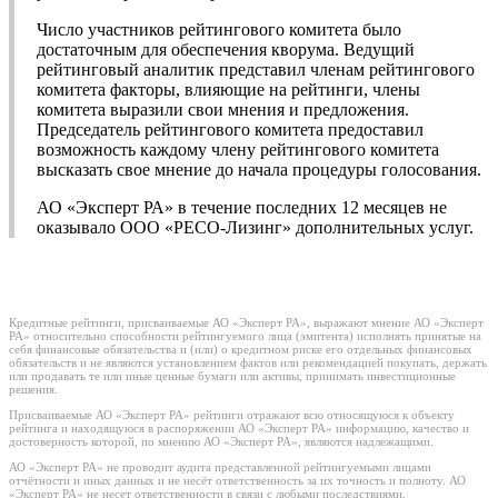
Число участников рейтингового комитета было
достаточным для обеспечения кворума. Ведущий
рейтинговый аналитик представил членам рейтингового
комитета факторы, влияющие на рейтинги, члены
комитета выразили свои мнения и предложения.
Председатель рейтингового комитета предоставил
возможность каждому члену рейтингового комитета
высказать свое мнение до начала процедуры голосования.
АО «Эксперт РА» в течение последних 12 месяцев не
оказывало ООО «РЕСО-Лизинг» дополнительных услуг.
Кредитные рейтинги, присваиваемые АО «Эксперт РА», выражают мнение АО «Эксперт
РА» относительно способности рейтингуемого лица (эмитента) исполнять принятые на
себя финансовые обязательства и (или) о кредитном риске его отдельных финансовых
обязательств и не являются установлением фактов или рекомендацией покупать, держать
или продавать те или иные ценные бумаги или активы, принимать инвестиционные
решения.
Присваиваемые АО «Эксперт РА» рейтинги отражают всю относящуюся к объекту
рейтинга и находящуюся в распоряжении АО «Эксперт РА» информацию, качество и
достоверность которой, по мнению АО «Эксперт РА», являются надлежащими.
АО «Эксперт РА» не проводит аудита представленной рейтингуемыми лицами
отчётности и иных данных и не несёт ответственность за их точность и полноту. АО
«Эксперт РА» не несет ответственности в связи с любыми последствиями,