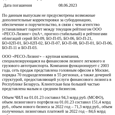
Дата погашения
08.06.2023
По данным выпускам не предусмотрены возможные
дополнительные корректировки за субординацию,
обеспечение и поручительство, в связи с чем агентство
устанавливает паритет между текущим рейтингом ООО
«РЕСО-Лизинг» (ruA+, прогноз стабильный) и рейтингами
облигаций серий БО-09, БО-П-05, БО-06, БО-П-21,
БО-02П-01, БО-02П-02, БО-П-07, БО-П-08, БО-П-01, БО-П-06,
БО-П-11 и БО-П-03.
ООО «РЕСО-Лизинг» – крупная компания,
специализирующаяся на финансовом лизинге легкового и
грузового автотранспорта. Компания функционирует с 2003
года, сеть продаж представлена головным офисом в Москве,
порядка 70 подразделениями в 55 регионах, а также дочерней
структурой, предоставляющей услуги финансового лизинга в
Республике Беларусь. Клиентская база большей частью
представлена малым и средним бизнесом.
Объем ЧИЛ на 01.01.23 составил 94,3 млрд руб. (МСФО),
объем лизингового портфеля на 01.01.23 составил 151,4 млрд
руб., объем нового бизнеса за 2022 год – 71,3 млрд руб., объем
полученных лизинговых платежей за 2022 год – 84,6 млрд