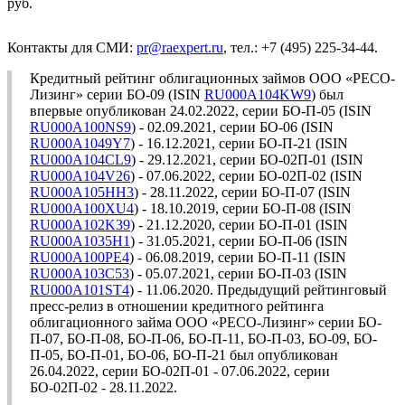
руб.
Контакты для СМИ:
pr@raexpert.ru
, тел.: +7 (495) 225-34-44.
Кредитный рейтинг облигационных займов ООО «РЕСО-
Лизинг» серии БО-09 (ISIN
RU000A104KW9
) был
впервые опубликован 24.02.2022, серии БО-П-05 (ISIN
RU000A100NS9
) - 02.09.2021, серии БО-06 (ISIN
RU000A1049Y7
) - 16.12.2021, серии БО-П-21 (ISIN
RU000A104CL9
) - 29.12.2021, серии БО-02П-01 (ISIN
RU000A104V26
) - 07.06.2022, серии БО-02П-02 (ISIN
RU000A105HH3
) - 28.11.2022, серии БО-П-07 (ISIN
RU000A100XU4
) - 18.10.2019, серии БО-П-08 (ISIN
RU000A102K39
) - 21.12.2020, серии БО-П-01 (ISIN
RU000A1035H1
) - 31.05.2021, серии БО-П-06 (ISIN
RU000A100PE4
) - 06.08.2019, серии БО-П-11 (ISIN
RU000A103C53
) - 05.07.2021, серии БО-П-03 (ISIN
RU000A101ST4
) - 11.06.2020. Предыдущий рейтинговый
пресс-релиз в отношении кредитного рейтинга
облигационного займа ООО «РЕСО-Лизинг» серии БО-
П-07, БО-П-08, БО-П-06, БО-П-11, БО-П-03, БО-09, БО-
П-05, БО-П-01, БО-06, БО-П-21 был опубликован
26.04.2022, серии БО-02П-01 - 07.06.2022, серии
БО-02П-02 - 28.11.2022.