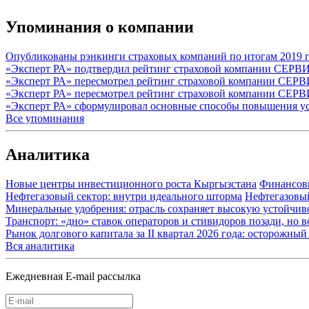
Упоминания о компании
Опубликованы рэнкинги страховых компаний по итогам 2019 
«Эксперт РА» подтвердил рейтинг страховой компании СЕРВИ
«Эксперт РА» пересмотрел рейтинг страховой компании СЕРВ
«Эксперт РА» пересмотрел рейтинг страховой компании СЕРВ
«Эксперт РА» сформулировал основные способы повышения ус
Все упоминания
Аналитика
Новые центры инвестиционного роста Кыргызстана
Финансов
Нефтегазовый сектор: внутри идеального шторма
Нефтегазовы
Минеральные удобрения: отрасль сохраняет высокую устойчив
Транспорт: «дно» ставок операторов и стивидоров позади, но 
Рынок долгового капитала за II квартал 2026 года: осторожн
Вся аналитика
Ежедневная E-mail рассылка