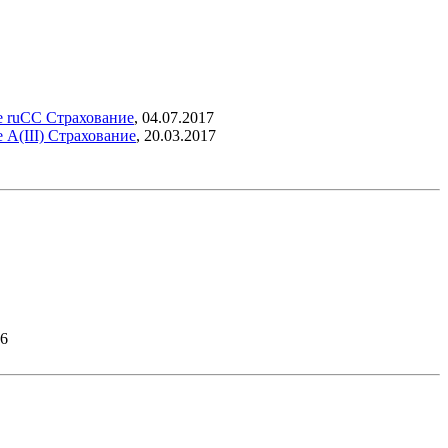
е ruСС
Страхование
,
04.07.2017
 А(III)
Страхование
,
20.03.2017
26