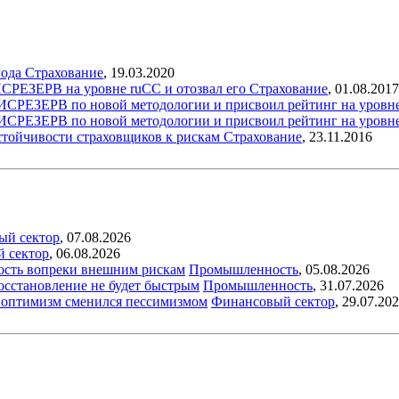
года
Страхование
,
19.03.2020
СРЕЗЕРВ на уровне ruСС и отозвал его
Страхование
,
01.08.2017
ИСРЕЗЕРВ по новой методологии и присвоил рейтинг на уровн
ИСРЕЗЕРВ по новой методологии и присвоил рейтинг на уровне
тойчивости страховщиков к рискам
Страхование
,
23.11.2016
ый сектор
,
07.08.2026
й сектор
,
06.08.2026
ость вопреки внешним рискам
Промышленность
,
05.08.2026
восстановление не будет быстрым
Промышленность
,
31.07.2026
ый оптимизм сменился пессимизмом
Финансовый сектор
,
29.07.20