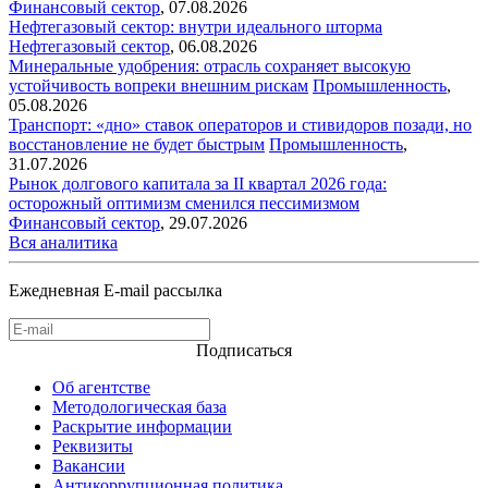
Финансовый сектор
,
07.08.2026
Нефтегазовый сектор: внутри идеального шторма
Нефтегазовый сектор
,
06.08.2026
Минеральные удобрения: отрасль сохраняет высокую
устойчивость вопреки внешним рискам
Промышленность
,
05.08.2026
Транспорт: «дно» ставок операторов и стивидоров позади, но
восстановление не будет быстрым
Промышленность
,
31.07.2026
Рынок долгового капитала за II квартал 2026 года:
осторожный оптимизм сменился пессимизмом
Финансовый сектор
,
29.07.2026
Вся аналитика
Ежедневная E-mail рассылка
Подписаться
Об агентстве
Методологическая база
Раскрытие информации
Реквизиты
Вакансии
Антикоррупционная политика