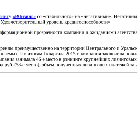
тингу
«РЛизинг»
со «стабильного» на «негативный». Негативны
 «Удовлетворительный уровень кредитоспособности».
 информационной прозрачности компании и ожиданиями агентств
 аренды преимущественно на территории Центрального и Уральс
паемых. По итогам I квартала 2015 г. компания заключила новы
компания занимала 46-е место в рэнкинге крупнейших лизинговы
руб. (58-е место), объем полученных лизинговых платежей за 2014г