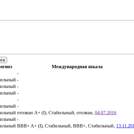
нга
огноз
Международная шкала
-
бильный
-
бильный
-
бильный
-
-
бильный
-
бильный
отозван
A+ (I), Стабильный, отозван,
04.07.2016
бильный
-
бильный
BBB+
A+ (I), Стабильный, BBB+, Стабильный,
13.11.20