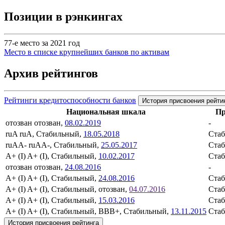
Позиции в рэнкингах
77-е место за 2021 год
Место в списке крупнейших банков по активам
Архив рейтингов
Рейтинги кредитоспособности банков
История присвоения рейти
Национальная шкала
Пр
отозван
отозван,
08.02.2019
-
ruA
ruA, Стабильный,
18.05.2018
Ста
ruAA-
ruAA-, Стабильный,
25.05.2017
Ста
A+ (I)
A+ (I), Стабильный,
10.02.2017
Ста
отозван
отозван,
24.08.2016
-
A+ (I)
A+ (I), Стабильный,
24.08.2016
Ста
A+ (I)
A+ (I), Стабильный, отозван,
04.07.2016
Ста
A+ (I)
A+ (I), Стабильный,
15.03.2016
Ста
A+ (I)
A+ (I), Стабильный, BBB+, Стабильный,
13.11.2015
Ста
История присвоения рейтинга