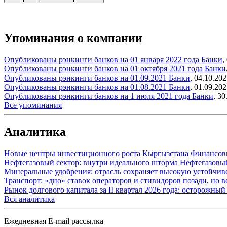
Упоминания о компании
Опубликованы рэнкинги банков на 01 января 2022 года
Банки
,
Опубликованы рэнкинги банков на 01 октября 2021 года
Банки
Опубликованы рэнкинги банков на 01.09.2021
Банки
,
04.10.202
Опубликованы рэнкинги банков на 01.08.2021
Банки
,
01.09.202
Опубликованы рэнкинги банков на 1 июля 2021 года
Банки
,
30
Все упоминания
Аналитика
Новые центры инвестиционного роста Кыргызстана
Финансов
Нефтегазовый сектор: внутри идеального шторма
Нефтегазовы
Минеральные удобрения: отрасль сохраняет высокую устойчив
Транспорт: «дно» ставок операторов и стивидоров позади, но 
Рынок долгового капитала за II квартал 2026 года: осторожн
Вся аналитика
Ежедневная E-mail рассылка