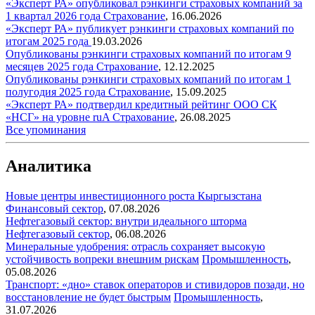
«Эксперт РА» опубликовал рэнкинги страховых компаний за
1 квартал 2026 года
Страхование
,
16.06.2026
«Эксперт РА» публикует рэнкинги страховых компаний по
итогам 2025 года
19.03.2026
Опубликованы рэнкинги страховых компаний по итогам 9
месяцев 2025 года
Страхование
,
12.12.2025
Опубликованы рэнкинги страховых компаний по итогам 1
полугодия 2025 года
Страхование
,
15.09.2025
«Эксперт РА» подтвердил кредитный рейтинг ООО СК
«НСГ» на уровне ruA
Страхование
,
26.08.2025
Все упоминания
Аналитика
Новые центры инвестиционного роста Кыргызстана
Финансовый сектор
,
07.08.2026
Нефтегазовый сектор: внутри идеального шторма
Нефтегазовый сектор
,
06.08.2026
Минеральные удобрения: отрасль сохраняет высокую
устойчивость вопреки внешним рискам
Промышленность
,
05.08.2026
Транспорт: «дно» ставок операторов и стивидоров позади, но
восстановление не будет быстрым
Промышленность
,
31.07.2026