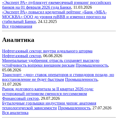
«Эксперт РА» публикует ежемесячный рэнкинг российских
банков на 01 февраля 2026 года
Банки
,
11.03.2026
«Эксперт РА» повысил кредитный рейтинг «Банк «МБА-
МОСКВА» ООО до уровня ruBBB и изменил прогноз на
стабильный
Банки
,
24.12.2025
Все упоминания
Аналитика
Нефтегазовый сектор: внутри идеального шторма
Нефтегазовый сектор
,
06.08.2026
Минеральные удобрения: отрасль сохраняет высокую
устойчивость вопреки внешним рискам
Промышленность
,
05.08.2026
Транспорт: «дно» ставок операторов и стивидоров позади, но
восстановление не будет быстрым
Промышленность
,
31.07.2026
Рынок долгового капитала за II квартал 2026 года:
осторожный оптимизм сменился пессимизмом
Финансовый сектор
,
29.07.2026
Бутылочные горлышки индустрии чипов: анатомия
технологической зависимости
Промышленность
,
27.07.2026
Вся аналитика