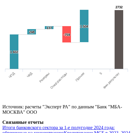
2732
2732
1 504
1 504
137
137
248
248
-759
-759
1 602
1 602
ЧКД
ЧПД
Резервы
Фин.результат
5
Прочее
Опер.расходы
Источник: расчеты "Эксперт РА" по данным "Банк "МБА-
МОСКВА" ООО
Связанные отчеты
Итоги банковского сектора за 1-е полугодие 2024 года:
обреченные на концентрацию
Кредитование МСБ в 2023–2024