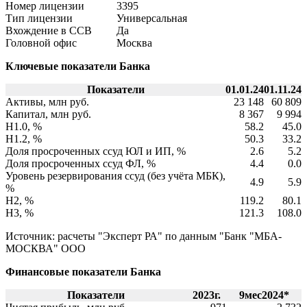
Номер лицензии
3395
Тип лицензии
Универсальная
Вхождение в ССВ
Да
Головной офис
Москва
Ключевые показатели Банка
Показатели
01.01.24
01.11.24
Активы, млн руб.
23 148
60 809
Капитал, млн руб.
8 367
9 994
Н1.0, %
58.2
45.0
Н1.2, %
50.3
33.2
Доля просроченных ссуд ЮЛ и ИП, %
2.6
5.2
Доля просроченных ссуд ФЛ, %
4.4
0.0
Уровень резервирования ссуд (без учёта МБК),
4.9
5.9
%
Н2, %
119.2
80.1
Н3, %
121.3
108.0
Источник: расчеты "Эксперт РА" по данным "Банк "МБА-
МОСКВА" ООО
Финансовые показатели Банка
Показатели
2023г.
9мес2024*