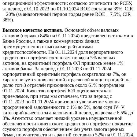
операционной эффективности: согласно отчетности по РСБУ,
за период с 01.10.2023 по 01.10.2024 ROE составила 39%, CIR
– 20% (за аналогичный период годом ранее ROE – 7,5%, CIR –
38%).
Высокое качество активов.
Основной объем валовых
активов (порядка 84% на 01.11.2024) представлен остатками в
Банке России, а также в коммерческих банках
преимущественно с высокими рейтингами
кредитоспособности. На 01.11.2024 доля корпоративного
кредитного портфеля составляет порядка 5% валовых
активов, на кредитный портфель ФЛ пришлось менее 1%
активов банка. За период с 01.11.2023 по 01.11.2024
корпоративный кредитный портфель сократился на 7%, он
характеризуется повышенной отраслевой концентрацией: на
долю топ-3 отраслей приходилось около 61% портфеля на
01.11.2024. Качество портфеля ЮЛ оценивается как
приемлемое, при этом мы отмечаем, что за период с
01.11.2023 по 01.11.2024 произошло увеличение уровня
просроченной задолженности с 1% до 5%, доля ссуд IV–V
категорий качества за аналогичный период выросла с 6,5% до
8%. Агентство отмечает низкий уровень имущественной
обеспеченности клиентского кредитного портфеля: покрытие
ссудного портфеля обеспечением без учета залога ценных
бумаг, поручительств и гарантий составило 52% на 01.11.2024.