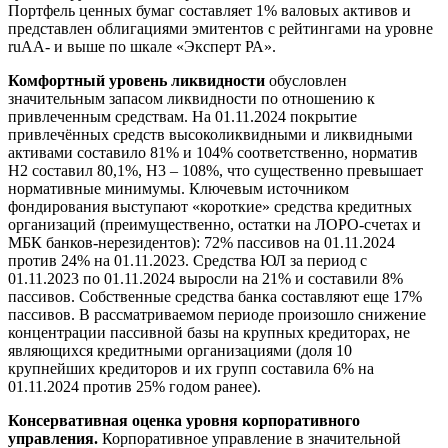
Портфель ценных бумаг составляет 1% валовых активов и
представлен облигациями эмитентов с рейтингами на уровне
ruAA- и выше по шкале «Эксперт РА».
Комфортный уровень ликвидности
обусловлен
значительным запасом ликвидности по отношению к
привлеченным средствам. На 01.11.2024 покрытие
привлечённых средств высоколиквидными и ликвидными
активами составило 81% и 104% соответственно, норматив
Н2 составил 80,1%, Н3 – 108%, что существенно превышает
нормативные минимумы. Ключевым источником
фондирования выступают «короткие» средства кредитных
организаций (преимущественно, остатки на ЛОРО-счетах и
МБК банков-нерезидентов): 72% пассивов на 01.11.2024
против 24% на 01.11.2023. Средства ЮЛ за период с
01.11.2023 по 01.11.2024 выросли на 21% и составили 8%
пассивов. Собственные средства банка составляют еще 17%
пассивов. В рассматриваемом периоде произошло снижение
концентрации пассивной базы на крупных кредиторах, не
являющихся кредитными организациями (доля 10
крупнейших кредиторов и их групп составила 6% на
01.11.2024 против 25% годом ранее).
Консервативная оценка уровня корпоративного
управления.
Корпоративное управление в значительной