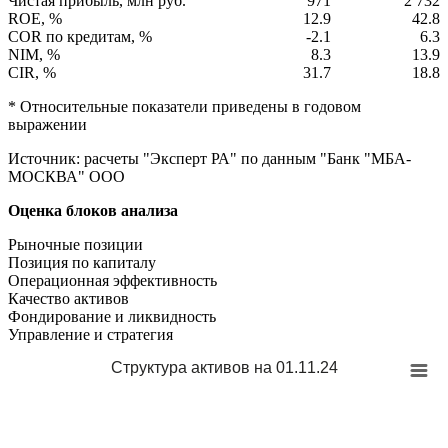
Чистая прибыль, млн руб.
971
2 732
ROE, %
12.9
42.8
COR по кредитам, %
-2.1
6.3
NIM, %
8.3
13.9
CIR, %
31.7
18.8
* Относительные показатели приведены в годовом
выражении
Источник: расчеты "Эксперт РА" по данным "Банк "МБА-
МОСКВА" ООО
Оценка блоков анализа
Рыночные позиции
Позиция по капиталу
Операционная эффективность
Качество активов
Фондирование и ликвидность
Управление и стратегия
Структура активов на 01.11.24