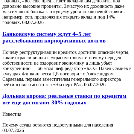
годовых, - все еще предлагают вкладчикам депозиты под
довольно высокие проценты. Зачастую их доходность даже
максимально близка к текущему уровню ключевой ставки -
например, есть предложения открыть вклад и под 14%
годовых.
08.07.2026
Банковскую систему ждут 4–5 лет
расхлебывания корпоративных долгов
Почему реструктуризации кредитов достигли опасной черты,
какие отрасли вошли в «красную зону» и почему передел
собственности не оздоровит экономику, а лишь убьет
конкуренцию — об этом шеф-редактор «Б.О.» Павел Самиев в
кулуарах Финконгресса ЦБ поговорил с Александром
Сараевым, первым заместителем генерального директора
рейтингового агентства «Эксперт РА».
06.07.2026
Дольная корова: реальные ставки по кредитам
все еще достигают 30% годовых
Известия
Почему ссуды остаются недоступными для населения
03.07.2026