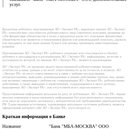
услуг.
Кредитные рейтинги, присваиваемые АО «Эксперт РА», выражают мнение АО «Эксперт
РА» относительно способности рейтингуемого лица (эмитента) исполнять принятые на
себя финансовые обязательства и (или) о кредитном риске его отдельных финансовых
обязательств и не являются установлением фактов или рекомендацией покупать, держать
или продавать те или иные ценные бумаги или активы, принимать инвестиционные
решения.
Присваиваемые АО «Эксперт РА» рейтинги отражают всю относящуюся к объекту
рейтинга и находящуюся в распоряжении АО «Эксперт РА» информацию, качество и
достоверность которой, по мнению АО «Эксперт РА», являются надлежащими.
АО «Эксперт РА» не проводит аудита представленной рейтингуемыми лицами
отчётности и иных данных и не несёт ответственность за их точность и полноту. АО
«Эксперт РА» не несет ответственности в связи с любыми последствиями,
интерпретациями, выводами, рекомендациями и иными действиями третьих лиц, прямо
или косвенно связанными с рейтингом, совершенными АО «Эксперт РА» рейтинговыми
действиями, а также выводами и заключениями, содержащимися в пресс-релизах,
выпущенных АО «Эксперт РА», или отсутствием всего перечисленного.
Представленная информация актуальна на дату её публикации. АО «Эксперт РА» вправе
вносить изменения в представленную информацию без дополнительного уведомления,
если иное не определено договором с контрагентом или требованиями законодательства
РФ. Единственным источником, отражающим актуальное состояние рейтинга, является
официальный интернет-сайт АО «Эксперт РА» www.raexpert.ru.
Краткая информация о Банке
Название
"Банк "МБА-МОСКВА" ООО