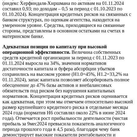
(индекс Херфиндаля-Хиршмана по активам на 01.11.2024
составил 0,93; по доходам – 0,5 за период c 01.10.2023 по
01.10.2024). Концентрация кредитных рисков на связанных с
банком структурах, по оценкам агентства, находится на
умеренном уровне. Средства, приходящиеся на связанные
стороны, представлены в основном остатками на счетах в
материнском банке.
Адекватная позиция по капиталу при высокой
операционной эффективности.
Величина собственных
средств кредитной организации за период с 01.11.2023 по
01.11.2024 выросла на 34%, значения нормативов
достаточности капитала и буфера абсорбции убытков
сохранились на высоком уровне (Н1.0=45%, Н1.2=33,2% на
01.11.2024), запас капитала позволяет абсорбировать полное
обесценение до 47% базы активов и внебалансовых
обязательств под риском без нарушения капитальных
нормативов. Концентрация кредитных рисков оценивается
как адекватная, при этом мы отмечаем относительно высокий
размер крупнейшего кредитного риска в отдельные месяцы
2024 года (норматив Н6 составлял около 22% в июне 2024
года). Отмечается рост прибыльности деятельности (чистая
прибыль за 9мес2024 превысила показатель аналогичного
периода прошлого года в 4,5 раза), благодаря чему банк
демонстрирует высокие показатели рентабельности и