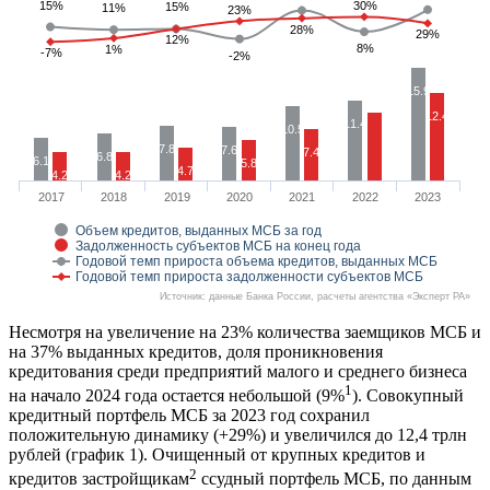
15%
15%
30%
30%
15%
15%
11%
11%
23%
23%
28%
28%
29%
29%
12%
12%
8%
8%
1%
1%
-7%
-7%
-2%
-2%
15.9
12.4
11.4
10.5
7.8
7.6
7.4
6.8
6.1
5.8
4.7
4.2
4.2
2017
2018
2019
2020
2021
2022
2023
Объем кредитов, выданных МСБ за год
Задолженность субъектов МСБ на конец года
Годовой темп прироста объема кредитов, выданных МСБ
Годовой темп прироста задолженности субъектов МСБ
Источник: данные Банка России, расчеты агентства «Эксперт РА»
Несмотря на увеличение на 23% количества заемщиков МСБ и
на 37% выданных кредитов, доля проникновения
кредитования среди предприятий малого и среднего бизнеса
1
на начало 2024 года остается небольшой (9%
). Совокупный
кредитный портфель МСБ за 2023 год сохранил
положительную динамику (+29%) и увеличился до 12,4 трлн
рублей (график 1). Очищенный от крупных кредитов и
2
кредитов застройщикам
ссудный портфель МСБ, по данным