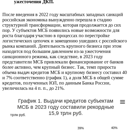
ужесточения ДКП.
После введения в 2022 году масштабных западных санкций
российская экономика вынужденно перешла в стадию
структурной трансформации, которая продолжается до сих
пор. У субъектов МСБ появились новые возможности для
роста благодаря участию в процессах по перестройке
логистических цепочек и замещению ушедших с российского
рынка компаний. Деятельность крупного бизнеса при этом
находится под бoльшим давлением из-за ужесточения
санкционного режима, как следствие, в 2023 году
представители МСБ привлекали финансирование от банков
более активно, чем крупный бизнес. Так, темп прироста
объема выдач кредитов МСБ и крупному бизнесу составил 40
и 7% соответственно (график 1), а доля МСБ в общей сумме
кредитов, полученных ЮЛ, по данным Банка России,
увеличилась на 4 п. п., до 21%.
График 1. Выдачи кредитов субъектам
МСБ в 2023 году составили рекордные
15,9 трлн руб.
трлн руб.
40%
40%
39%
39%