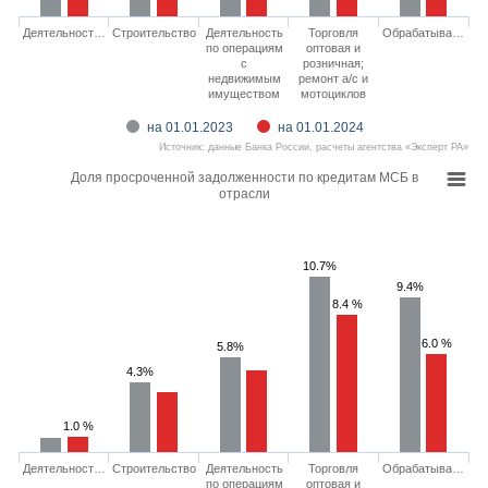
Деятельност…
Строительство
Деятельность
Торговля
Обрабатыва…
по операциям
оптовая и
с
розничная;
недвижимым
ремонт а/с и
имуществом
мотоциклов
на 01.01.2023
на 01.01.2024
Источник: данные Банка России, расчеты агентства «Эксперт РА»
Доля просроченной задолженности по кредитам МСБ в
отрасли
10.7%
9.4%
8.4 %
6.0 %
5.8%
4.3%
1.0 %
Деятельност…
Строительство
Деятельность
Торговля
Обрабатыва…
по операциям
оптовая и