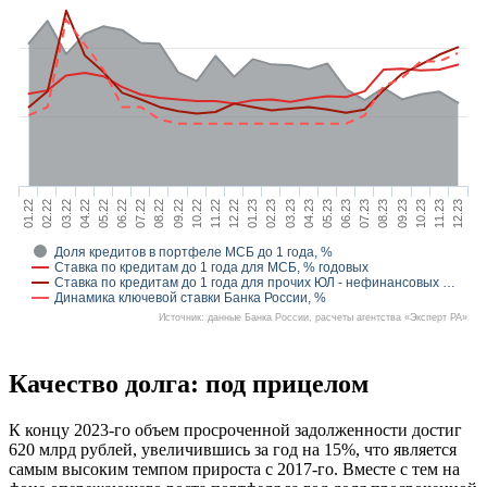
03.22
06.22
09.22
12.22
03.23
06.23
09.23
12.23
02.22
05.22
08.22
11.22
02.23
05.23
08.23
11.23
01.22
04.22
07.22
10.22
01.23
04.23
07.23
10.23
Доля кредитов в портфеле МСБ до 1 года, %
Ставка по кредитам до 1 года для МСБ, % годовых
Ставка по кредитам до 1 года для прочих ЮЛ - нефинансовых …
Динамика ключевой ставки Банка России, %
Источник: данные Банка России, расчеты агентства «Эксперт РА»
Качество долга: под прицелом
К концу 2023-го объем просроченной задолженности достиг
620 млрд рублей, увеличившись за год на 15%, что является
самым высоким темпом прироста с 2017-го. Вместе с тем на