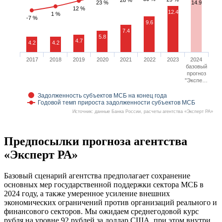
23 %
14.9
12 %
12.4
1 %
-7 %
9.6
7.4
5.8
4.7
4.2
4.2
2017
2018
2019
2020
2021
2022
2023
2024
базовый
прогноз
"Экспе…
Задолженность субъектов МСБ на конец года
Годовой темп прироста задолженности субъектов МСБ
Источник: данные Банка России, расчеты агентства «Эксперт РА»
Предпосылки прогноза агентства
«Эксперт РА»
Базовый сценарий агентства предполагает сохранение
основных мер государственной поддержки сектора МСБ в
2024 году, а также умеренное усиление внешних
экономических ограничений против организаций реального и
финансового секторов. Мы ожидаем среднегодовой курс
рубля на уровне 92 рублей за доллар США, при этом внутри