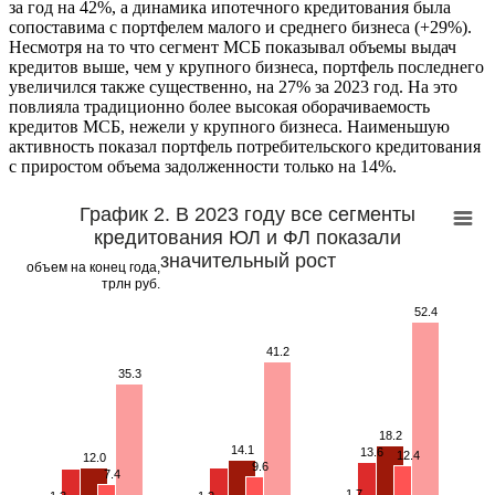
за год на 42%, а динамика ипотечного кредитования была
сопоставима с портфелем малого и среднего бизнеса (+29%).
Несмотря на то что сегмент МСБ показывал объемы выдач
кредитов выше, чем у крупного бизнеса, портфель последнего
увеличился также существенно, на 27% за 2023 год. На это
повлияла традиционно более высокая оборачиваемость
кредитов МСБ, нежели у крупного бизнеса. Наименьшую
активность показал портфель потребительского кредитования
с приростом объема задолженности только на 14%.
График 2. В 2023 году все сегменты
кредитования ЮЛ и ФЛ показали
значительный рост
объем на конец года,
трлн руб.
52.4
41.2
35.3
18.2
14.1
13.6
12.4
12.0
9.6
7.4
1.7