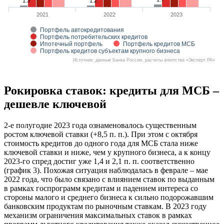
1.3
1.2
2021
2022
2023
Портфель автокредитования
Портфель потребительских кредитов
Ипотечный портфель
Портфель кредитов МСБ
Портфель кредитов субъектам крупного бизнеса
Источник: данные Банка России, расчеты агентства «Эксперт РА»
Рокировка ставок: кредиты для МСБ –
дешевле ключевой
2-е полугодие 2023 года ознаменовалось существенным
ростом ключевой ставки (+8,5 п. п.). При этом с октября
стоимость кредитов до одного года для МСБ стала ниже
ключевой ставки и ниже, чем у крупного бизнеса, а к концу
2023-го спред достиг уже 1,4 и 2,1 п. п. соответственно
(график 3). Похожая ситуация наблюдалась в феврале – мае
2022 года, что было связано с влиянием ставок по выданным
в рамках госпрограмм кредитам и падением интереса со
стороны малого и среднего бизнеса к сильно подорожавшим
банковским продуктам по рыночным ставкам. В 2023 году
механизм ограничения максимальных ставок в рамках