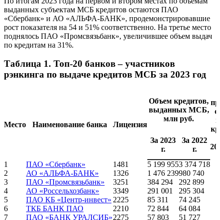
По итогам 2023 года на первом и втором местах по объемам
выданных субъектам МСБ кредитов остаются ПАО
«Сбербанк» и АО «АЛЬФА-БАНК», продемонстрировавшие
рост показателя на 54 и 51% соответственно. На третье место
поднялось ПАО «Промсвязьбанк», увеличившее объем выдач
по кредитам на 31%.
Таблица 1. Топ-20 банков – участников
рэнкинга по выдаче кредитов МСБ за 2023 год
Объем кредитов,
пр
выданных МСБ,
о
млн руб.
Место
Наименование банка
Лицензия
кр
За 2023
За 2022
20
г.
г.
1
ПАО «Сбербанк»
1481
5 199 955
3 374 718
2
АО «АЛЬФА-БАНК»
1326
1 476 239
980 740
3
ПАО «Промсвязьбанк»
3251
384 294
292 899
4
АО «Россельхозбанк»
3349
291 001
295 304
5
ПАО КБ «Центр-инвест»
2225
85 311
74 245
6
ТКБ БАНК ПАО
2210
72 844
64 084
7
ПАО «БАНК УРАЛСИБ»
2275
57 803
51 727