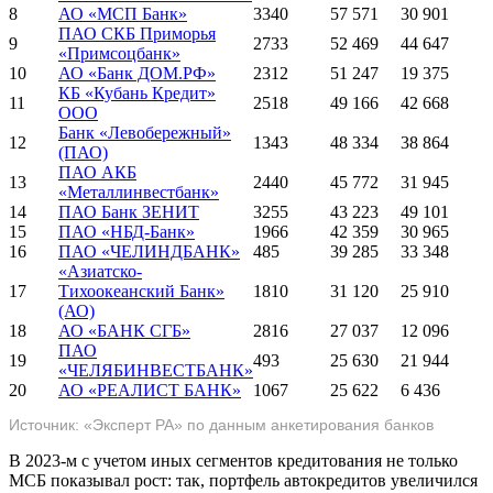
8
АО «МСП Банк»
3340
57 571
30 901
ПАО СКБ Приморья
9
2733
52 469
44 647
«Примсоцбанк»
10
АО «Банк ДОМ.РФ»
2312
51 247
19 375
КБ «Кубань Кредит»
11
2518
49 166
42 668
ООО
Банк «Левобережный»
12
1343
48 334
38 864
(ПАО)
ПАО АКБ
13
2440
45 772
31 945
«Металлинвестбанк»
14
ПАО Банк ЗЕНИТ
3255
43 223
49 101
15
ПАО «НБД-Банк»
1966
42 359
30 965
16
ПАО «ЧЕЛИНДБАНК»
485
39 285
33 348
«Азиатско-
17
Тихоокеанский Банк»
1810
31 120
25 910
(АО)
18
АО «БАНК СГБ»
2816
27 037
12 096
ПАО
19
493
25 630
21 944
«ЧЕЛЯБИНВЕСТБАНК»
20
АО «РЕАЛИСТ БАНК»
1067
25 622
6 436
Источник: «Эксперт РА» по данным анкетирования банков
В 2023-м с учетом иных сегментов кредитования не только
МСБ показывал рост: так, портфель автокредитов увеличился