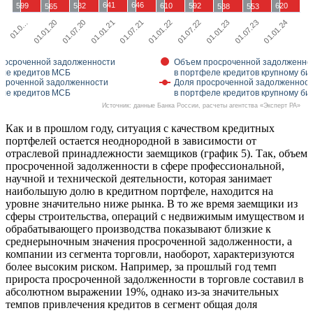
641
646
599
582
610
592
620
565
538
553
01.01.20
01.07.22
01.0…
01.01.22
01.07.21
01.01.24
01.01.21
01.07.23
01.07.20
01.01.23
росроченной задолженности
Объем просроченной задолженно
еле кредитов МСБ
в портфеле кредитов крупному би
осроченной задолженности
Доля просроченной задолженнос
еле кредитов МСБ
в портфеле кредитов крупному би
Источник: данные Банка России, расчеты агентства «Эксперт РА»
Как и в прошлом году, ситуация с качеством кредитных
портфелей остается неоднородной в зависимости от
отраслевой принадлежности заемщиков (график 5). Так, объем
просроченной задолженности в сфере профессиональной,
научной и технической деятельности, которая занимает
наибольшую долю в кредитном портфеле, находится на
уровне значительно ниже рынка. В то же время заемщики из
сферы строительства, операций с недвижимым имуществом и
обрабатывающего производства показывают близкие к
среднерыночным значения просроченной задолженности, а
компании из сегмента торговли, наоборот, характеризуются
более высоким риском. Например, за прошлый год темп
прироста просроченной задолженности в торговле составил в
абсолютном выражении 19%, однако из-за значительных
темпов привлечения кредитов в сегмент общая доля