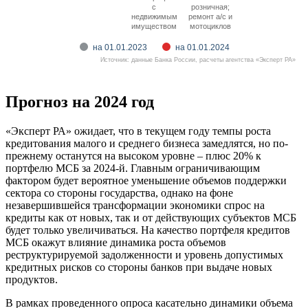
с
розничная;
недвижимым
ремонт а/с и
имуществом
мотоциклов
на 01.01.2023
на 01.01.2024
Источник: данные Банка России, расчеты агентства «Эксперт РА»
Прогноз на 2024 год
«Эксперт РА» ожидает, что в текущем году темпы роста
кредитования малого и среднего бизнеса замедлятся, но по-
прежнему останутся на высоком уровне – плюс 20% к
портфелю МСБ за 2024-й. Главным ограничивающим
фактором будет вероятное уменьшение объемов поддержки
сектора со стороны государства, однако на фоне
незавершившейся трансформации экономики спрос на
кредиты как от новых, так и от действующих субъектов МСБ
будет только увеличиваться. На качество портфеля кредитов
МСБ окажут влияние динамика роста объемов
реструктурируемой задолженности и уровень допустимых
кредитных рисков со стороны банков при выдаче новых
продуктов.
В рамках проведенного опроса касательно динамики объема