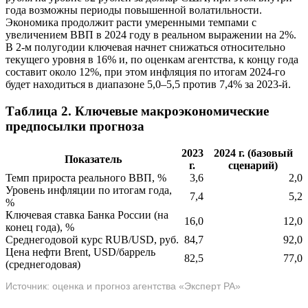
года возможны периоды повышенной волатильности.
Экономика продолжит расти умеренными темпами с
увеличением ВВП в 2024 году в реальном выражении на 2%.
В 2-м полугодии ключевая начнет снижаться относительно
текущего уровня в 16% и, по оценкам агентства, к концу года
составит около 12%, при этом инфляция по итогам 2024-го
будет находиться в диапазоне 5,0–5,5 против 7,4% за 2023-й.
Таблица 2. Ключевые макроэкономические
предпосылки прогноза
2023
2024 г. (базовый
Показатель
г.
сценарий)
Темп прироста реального ВВП, %
3,6
2,0
Уровень инфляции по итогам года,
7,4
5,2
%
Ключевая ставка Банка России (на
16,0
12,0
конец года), %
Среднегодовой курс RUB/USD, руб.
84,7
92,0
Цена нефти Brent, USD/баррель
82,5
77,0
(среднегодовая)
Источник: оценка и прогноз агентства «Эксперт РА»