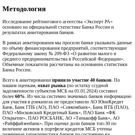
Методология
Исследование рейтингового агентства «Эксперт РА»
основано на официальной статистике Банка России и
результатах анкетирования банков.
В рамках анкетирования мы просили банки указывать данные
по объему финансирования предприятий, соответствующие
Федеральному закону № 209-ФЗ «О развитии малого и
среднего предпринимательства в Российской Федерации».
Объемные показатели рассчитаны на основании статистики
Банка России.
Всего в анкетировании
приняло участие 40 банков
. По
нашим оценкам,
охват рынка
(по остатку ссудной
задолженности субъектов МСБ на 01.01.2024) составил
более
60%
. Из числа системно значимых банков информацию
для участия в рэнкингах не предоставили АО ЮниКредит
Банк, Банк ГПБ (АО), ПАО «Совкомбанк», Банк ВТБ (ПАО),
ПАО «Московский Кредитный Банк», ПАО Банк «ФК
Открытие», ПАО РОСБАНК, АО «Тинькофф Банк», АО
«Райффайзенбанк». При оценке доли банков топ-30 по
величине активов в портфеле кредитов МСБ учтены
размерные характеристики банков по состоянию на