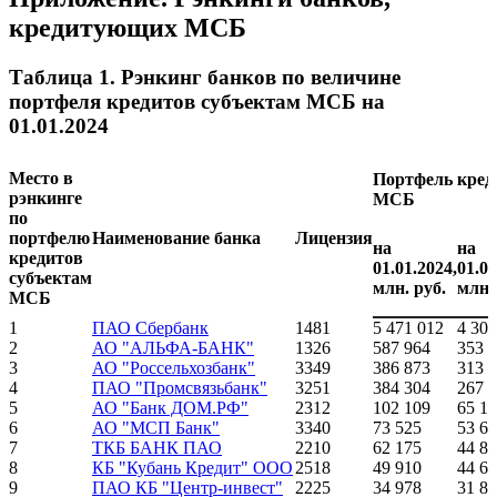
кредитующих МСБ
Таблица 1. Рэнкинг банков по величине
портфеля кредитов субъектам МСБ на
01.01.2024
Место в
Портфель кред
рэнкинге
МСБ
по
портфелю
Наименование банка
Лицензия
на
на
кредитов
01.01.2024,
01.01
субъектам
млн. руб.
млн.
МСБ
1
ПАО Сбербанк
1481
5 471 012
4 303
2
АО "АЛЬФА-БАНК"
1326
587 964
353 
3
АО "Россельхозбанк"
3349
386 873
313 
4
ПАО "Промсвязьбанк"
3251
384 304
267 
5
АО "Банк ДОМ.РФ"
2312
102 109
65 1
6
АО "МСП Банк"
3340
73 525
53 6
7
ТКБ БАНК ПАО
2210
62 175
44 8
8
КБ "Кубань Кредит" ООО
2518
49 910
44 6
9
ПАО КБ "Центр-инвест"
2225
34 978
31 8