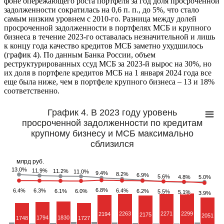
фоне опережающего роста портфеля за год доля просроченной
задолженности сократилась на 0,6 п. п., до 5%, что стало
самым низким уровнем с 2010-го. Разница между долей
просроченной задолженности в портфелях МСБ и крупного
бизнеса в течение 2023-го оставалась незначительной и лишь
к концу года качество кредитов МСБ заметно ухудшилось
(график 4). По данным Банка России, объем
реструктурированных ссуд МСБ за 2023-й вырос на 30%, но
их доля в портфеле кредитов МСБ на 1 января 2024 года все
еще была ниже, чем в портфеле крупного бизнеса – 13 и 18%
соответственно.
График 4. В 2023 году уровень
просроченной задолженности по кредитам
крупному бизнесу и МСБ максимально
сблизился
млрд руб.
13.0%
13.0%
11.9%
11.9%
11.2%
11.2%
11.0%
11.0%
9.4%
9.4%
8.2%
8.2%
6.9%
6.9%
5.6%
5.6%
4.8%
4.8%
5.0%
5.0%
6.8%
6.8%
6.4%
6.4%
6.3%
6.3%
6.4%
6.4%
6.1%
6.1%
6.0%
6.0%
6.2%
6.2%
5.5%
5.5%
5.1%
5.1%
3.9%
3.9%
2263
2271
2299
2194
2175
2051
1794
1830
1748
1727