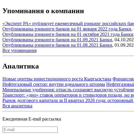
Упоминания о компании
«Эксперт РА» публикует ежемесячный рэнкинг российских бан
Опубликованы рэнкинги банков на 01 января 2022 года
Банки
,
Опубликованы рэнкинги банков на 01 октября 2021 года
Банки
Опубликованы рэнкинги банков на 01.09.2021
Банки
,
04.10.202
Опубликованы рэнкинги банков на 01.08.2021
Банки
,
01.09.202
Все упоминания
Аналитика
Новые центры инвестиционного роста Кыргызстана
Финансов
Нефтегазовый сектор: внутри идеального шторма
Нефтегазовы
Минеральные удобрения: отрасль сохраняет высокую устойчив
Транспорт: «дно» ставок операторов и стивидоров позади, но 
Рынок долгового капитала за II квартал 2026 года: осторожн
Вся аналитика
Ежедневная E-mail рассылка