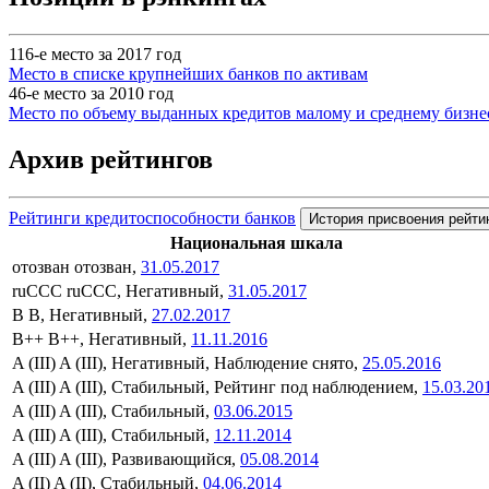
116-е место за 2017 год
Место в списке крупнейших банков по активам
46-е место за 2010 год
Место по объему выданных кредитов малому и среднему бизне
Архив рейтингов
Рейтинги кредитоспособности банков
История присвоения рейти
Национальная шкала
отозван
отозван,
31.05.2017
ruCCC
ruCCC, Негативный,
31.05.2017
B
B, Негативный,
27.02.2017
B++
B++, Негативный,
11.11.2016
A (III)
A (III), Негативный, Наблюдение снято,
25.05.2016
A (III)
A (III), Стабильный, Рейтинг под наблюдением,
15.03.20
A (III)
A (III), Стабильный,
03.06.2015
A (III)
A (III), Стабильный,
12.11.2014
A (III)
A (III), Развивающийся,
05.08.2014
A (II)
A (II), Стабильный,
04.06.2014