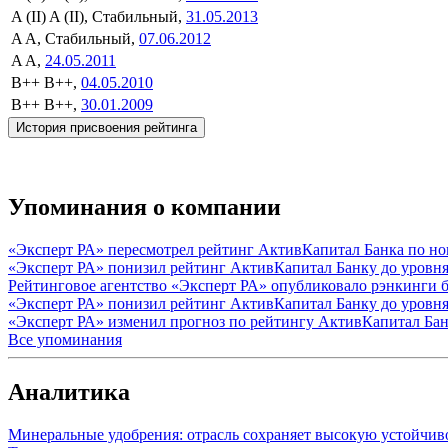
A (II)
A (II), Стабильный,
31.05.2013
A
A, Стабильный,
07.06.2012
A
A,
24.05.2011
B++
B++,
04.05.2010
B++
B++,
30.01.2009
История присвоения рейтинга
Упоминания о компании
«Эксперт РА» пересмотрел рейтинг АктивКапитал Банка по но
«Эксперт РА» понизил рейтинг АктивКапитал Банку до уровн
Рейтинговое агентство «Эксперт РА» опубликовало рэнкинги б
«Эксперт РА» понизил рейтинг АктивКапитал Банку до уровн
«Эксперт РА» изменил прогноз по рейтингу АктивКапитал Бан
Все упоминания
Аналитика
Минеральные удобрения: отрасль сохраняет высокую устойчив