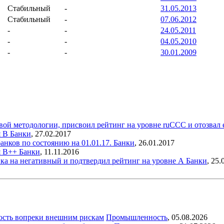
Стабильный
-
31.05.2013
Стабильный
-
07.06.2012
-
-
24.05.2011
-
-
04.05.2010
-
-
30.01.2009
вой методологии, присвоил рейтинг на уровне ruССС и отозвал
я B
Банки
,
27.02.2017
анков по состоянию на 01.01.17.
Банки
,
26.01.2017
я В++
Банки
,
11.11.2016
ка на негативный и подтвердил рейтинг на уровне А
Банки
,
25.
ость вопреки внешним рискам
Промышленность
,
05.08.2026