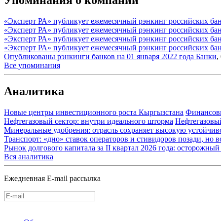
Упоминания о компании
«Эксперт РА» публикует ежемесячный рэнкинг российских бан
«Эксперт РА» публикует ежемесячный рэнкинг российских бан
«Эксперт РА» публикует ежемесячный рэнкинг российских банк
«Эксперт РА» публикует ежемесячный рэнкинг российских бан
Опубликованы рэнкинги банков на 01 января 2022 года
Банки
,
Все упоминания
Аналитика
Новые центры инвестиционного роста Кыргызстана
Финансов
Нефтегазовый сектор: внутри идеального шторма
Нефтегазовы
Минеральные удобрения: отрасль сохраняет высокую устойчив
Транспорт: «дно» ставок операторов и стивидоров позади, но 
Рынок долгового капитала за II квартал 2026 года: осторожн
Вся аналитика
Ежедневная E-mail рассылка