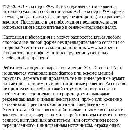
© 2026 АО «Эксперт РА». Все материалы сайта являются
интеллектуальной собственностью АО «Эксперт РА» (кроме
случаев, когда прямо указано другое авторство) и охраняются
законом. Представленная информация предназначена для
использования исключительно в ознакомительных целях.
Настоящая информация не может распространяться любым
способом и в любой форме без предварительного согласия со
стороны Агентства и ссылки на источник www.raexpert.ru
Использование информации в нарушение указанных
требований запрещено.
Рейтинговые оценки выражают мнение АО «Эксперт РА» и
не являются установлением фактов или рекомендацией
покупать, держать или продавать те или иные ценные бумаги
или активы, принимать инвестиционные решения. Агентство
не принимает на себя никакой ответственности в связи с
любыми последствиями, интерпретациями, выводами,
рекомендациями и иными действиями, прямо или косвенно
связанными с рейтинговой оценкой, совершенными
Агентством рейтинговыми действиями, а также выводами и
заключениями, содержащимися в рейтинговом отчете и пресс-
релизах, выпущенных агентством, или отсутствием всего
перечисленного. Единственным источником, отражающим