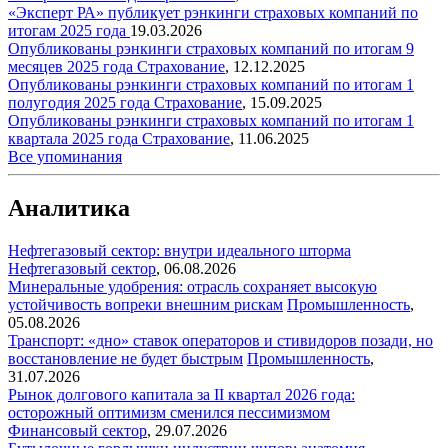
«Эксперт РА» публикует рэнкинги страховых компаний по
итогам 2025 года
19.03.2026
Опубликованы рэнкинги страховых компаний по итогам 9
месяцев 2025 года
Страхование
,
12.12.2025
Опубликованы рэнкинги страховых компаний по итогам 1
полугодия 2025 года
Страхование
,
15.09.2025
Опубликованы рэнкинги страховых компаний по итогам 1
квартала 2025 года
Страхование
,
11.06.2025
Все упоминания
Аналитика
Нефтегазовый сектор: внутри идеального шторма
Нефтегазовый сектор
,
06.08.2026
Минеральные удобрения: отрасль сохраняет высокую
устойчивость вопреки внешним рискам
Промышленность
,
05.08.2026
Транспорт: «дно» ставок операторов и стивидоров позади, но
восстановление не будет быстрым
Промышленность
,
31.07.2026
Рынок долгового капитала за II квартал 2026 года:
осторожный оптимизм сменился пессимизмом
Финансовый сектор
,
29.07.2026