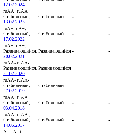
12.02.2024
ruAA-
ruAA-,
Стабильный,
Стабильный
-
-
13.02.2023
ruA+
ruA+,
Стабильный,
Стабильный
-
-
17.02.2022
ruA+
ruA+,
Развивающийся,
Развивающийся
-
-
20.02.2021
ruAA-
ruAA-,
Развивающийся,
Развивающийся
-
-
21.02.2020
ruAA-
ruAA-,
Стабильный,
Стабильный
-
-
27.02.2019
ruAA-
ruAA-,
Стабильный,
Стабильный
-
-
03.04.2018
ruAA-
ruAA-,
Стабильный,
Стабильный
-
-
14.06.2017
A++
A++,