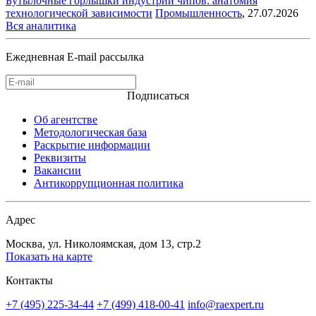
Бутылочные горлышки индустрии чипов: анатомия
технологической зависимости
Промышленность
,
27.07.2026
Вся аналитика
Ежедневная E-mail рассылка
Подписаться
Об агентстве
Методологическая база
Раскрытие информации
Реквизиты
Вакансии
Антикоррупционная политика
Адрес
Москва, ул. Николоямская, дом 13, стр.2
Показать на карте
Контакты
+7 (495) 225-34-44
+7 (499) 418-00-41
info@raexpert.ru