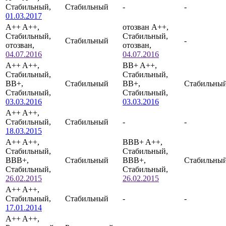
Стабильный,
Стабильный
-
-
01.03.2017
A++
A++,
отозван
A++,
Стабильный,
Стабильный,
Стабильный
-
отозван,
отозван,
04.07.2016
04.07.2016
A++
A++,
BB+
A++,
Стабильный,
Стабильный,
BB+,
Стабильный
BB+,
Стабильны
Стабильный,
Стабильный,
03.03.2016
03.03.2016
A++
A++,
Стабильный,
Стабильный
-
-
18.03.2015
A++
A++,
BBB+
A++,
Стабильный,
Стабильный,
BBB+,
Стабильный
BBB+,
Стабильны
Стабильный,
Стабильный,
26.02.2015
26.02.2015
A++
A++,
Стабильный,
Стабильный
-
-
17.01.2014
A++
A++,