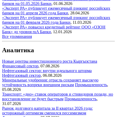
банков на 01.05.2026
Банки
,
01.06.2026
«Эксперт РА» публикует ежемесячный рэнкинг российских
банков на 01 апреля 2026 года
Банки
,
28.04.2026
«Эксперт РА» публикует ежемесячный рэнкинг российских
банков на 01 февраля 2026 года
Банки
,
11.03.2026
«Эксперт РА» повысил кредитный рейтинг ООО «ОЗОН
Банк» до уровня ruA
Банки
,
12.01.2026
Все упоминания
Аналитика
Новые центры инвестиционного роста Кыргызстана
Финансовый сектор
,
07.08.2026
Нефтегазовый сектор: внутри идеального шторма
Нефтегазовый сектор
,
06.08.2026
Минеральные удобрения: отрасль сохраняет высокую
устойчивость вопреки внешним рискам
Промышленность
,
05.08.2026
Транспорт: «дно» ставок операторов и стивидоров позади, но
восстановление не будет быстрым
Промышленность
,
31.07.2026
Рынок долгового капитала за II квартал 2026 года:
осторожный оптимизм сменился пессимизмом