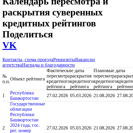
Календарь пересмотра и
раскрытия суверенных
кредитных рейтингов
Поделиться
VK
Контакты, схема проезда
Реквизиты
Вакансии
агентства
Награды и благодарности
Раскрытие информации
Фактические даты
Плановые даты
пересмотра
раскрытия
пересмотра
раскры
№
Объект рейтинга
кредитного
кредитного
кредитного
кредит
п.п.
рейтинга
рейтинга
рейтинга
рейтин
Республика
1
27.02.2026
05.03.2026
21.08.2026
27.08.2
Башкортостан
Государственные
облигации
Республики
Башкортостан
2024 года, гос.
2
27.02.2026
05.03.2026
21.08.2026
27.08.2
рег. номер