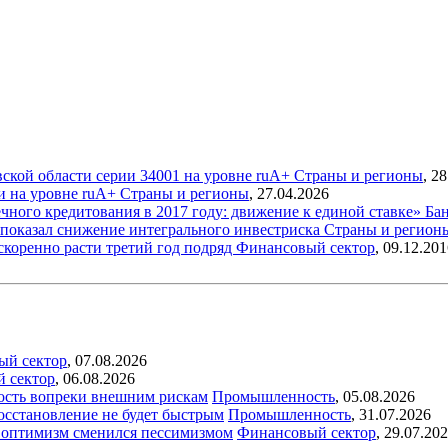
ской области серии 34001 на уровне ruA+
Страны и регионы
,
28
и на уровне ruА+
Страны и регионы
,
27.04.2026
чного кредитования в 2017 году: движение к единой ставке»
Ба
показал снижение интегрального инвестриска
Страны и регион
коренно расти третий год подряд
Финансовый сектор
,
09.12.201
ый сектор
,
07.08.2026
й сектор
,
06.08.2026
ость вопреки внешним рискам
Промышленность
,
05.08.2026
восстановление не будет быстрым
Промышленность
,
31.07.2026
ый оптимизм сменился пессимизмом
Финансовый сектор
,
29.07.20