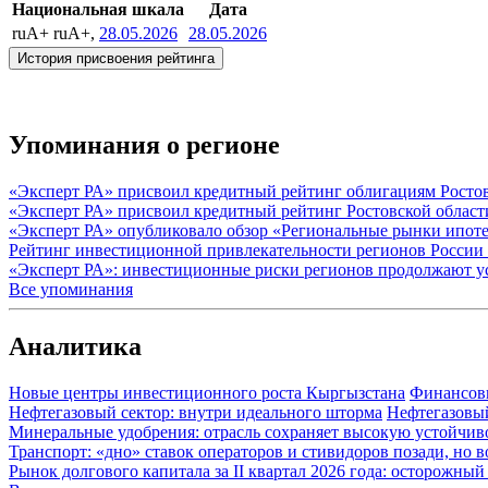
Национальная шкала
Дата
ruA+
ruA+,
28.05.2026
28.05.2026
История присвоения рейтинга
Упоминания о регионе
«Эксперт РА» присвоил кредитный рейтинг облигациям Ростов
«Эксперт РА» присвоил кредитный рейтинг Ростовской област
«Эксперт РА» опубликовало обзор «Региональные рынки ипоте
Рейтинг инвестиционной привлекательности регионов России 
«Эксперт РА»: инвестиционные риски регионов продолжают ус
Все упоминания
Аналитика
Новые центры инвестиционного роста Кыргызстана
Финансов
Нефтегазовый сектор: внутри идеального шторма
Нефтегазовы
Минеральные удобрения: отрасль сохраняет высокую устойчив
Транспорт: «дно» ставок операторов и стивидоров позади, но 
Рынок долгового капитала за II квартал 2026 года: осторожн