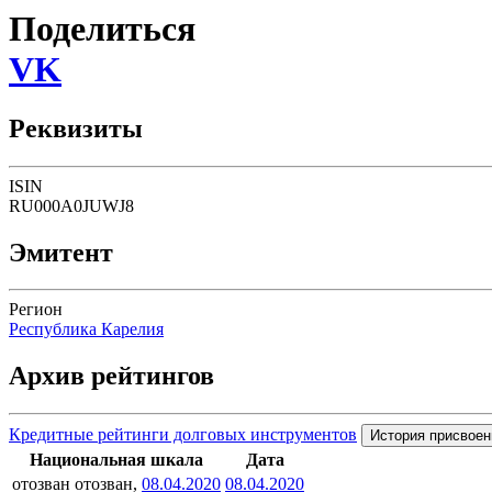
Поделиться
VK
Реквизиты
ISIN
RU000A0JUWJ8
Эмитент
Регион
Республика Карелия
Архив рейтингов
Кредитные рейтинги долговых инструментов
История присвоен
Национальная шкала
Дата
отозван
отозван,
08.04.2020
08.04.2020