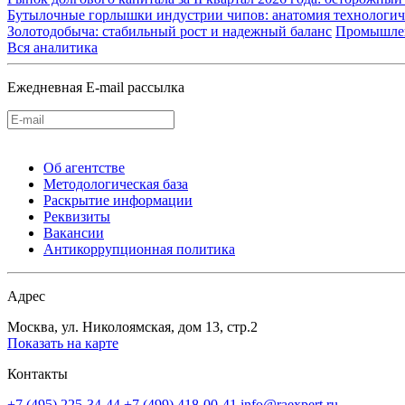
Бутылочные горлышки индустрии чипов: анатомия технологич
Золотодобыча: стабильный рост и надежный баланс
Промышле
Вся аналитика
Ежедневная E-mail рассылка
Об агентстве
Методологическая база
Раскрытие информации
Реквизиты
Вакансии
Антикоррупционная политика
Адрес
Москва, ул. Николоямская, дом 13, стр.2
Показать на карте
Контакты
+7 (495) 225-34-44
+7 (499) 418-00-41
info@raexpert.ru