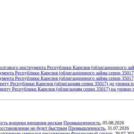
долгового инструмента Республики Карелия (облигационного за
умента Республики Карелия (облигационного займа серии 35017
умента Республики Карелия (облигационного займа серии 35017
нту Республики Карелия (облигациям серии 35017) до уровня 
енту Республики Карелия (облигациям серии 35017) на уровне
ость вопреки внешним рискам
Промышленность
,
05.08.2026
восстановление не будет быстрым
Промышленность
,
31.07.2026
ый оптимизм сменился пессимизмом
Финансовый сектор
,
29.07.20