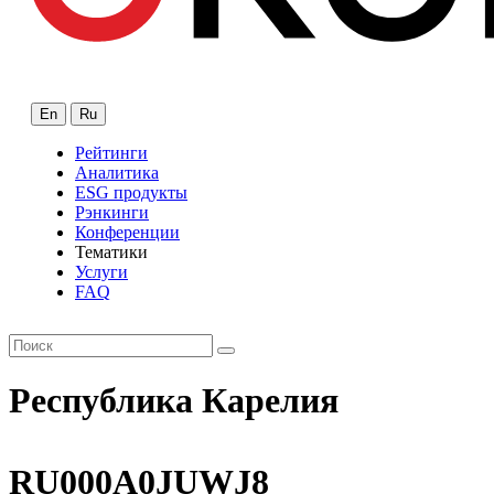
En
Ru
Рейтинги
Аналитика
ESG продукты
Рэнкинги
Конференции
Тематики
Услуги
FAQ
Республика Карелия
RU000A0JUWJ8